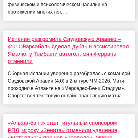
физическом и психологическом насилии на
протяжении многих лет. ...
Испания разгромила Саудовскую Аравию –
4:0! Ойарсабаль сделал дубль и ассистировал
Ямалю, у Томбакти автогол, мяч Феррана
отменили
Сборная Испании уверенно разобралась с командой
Саудовской Аравии (4:0) в 2-м туре ЧМ-2026. Матч
проходил в Атланте на «Мерседес-Бенц Стэдиум».
Спортс” вел текстовую онлайн-трансляцию матча...
«Альфа-банк» стал титульным спонсором
РПЛ, игроку «Зенита» отменили удаление,
«Металлург» прошел «Торпедо», Мирра