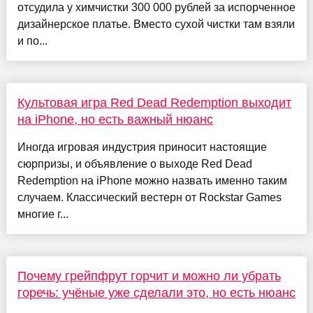
отсудила у химчистки 300 000 рублей за испорченное
дизайнерское платье. Вместо сухой чистки там взяли
и по...
Культовая игра Red Dead Redemption выходит
на iPhone, но есть важный нюанс
Иногда игровая индустрия приносит настоящие
сюрпризы, и объявление о выходе Red Dead
Redemption на iPhone можно назвать именно таким
случаем. Классический вестерн от Rockstar Games
многие г...
Почему грейпфрут горчит и можно ли убрать
горечь: учёные уже сделали это, но есть нюанс