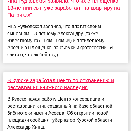
Яна Рудковская заявила, что их с Плющенко
13-летний сын уже заработал "на квартиру на
Патриках"
Яна Рудковская заявила, что платит своим
сыновьям, 13-летнему Александру (также
известному как Гном Гномыч) и пятилетнему
Арсению Плющенко, за съёмки и фотосессии."Я
считаю, что любой труд ...
В Курске заработал центр по сохранению и
реставрации книжного наследия
В Курске начал работу Центр консервации и
реставрации книг, созданный на базе областной
библиотеки имени Асеева. Об открытии новой
площадки сообщил губернатор Курской области
Александр Хинш...