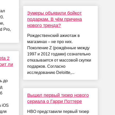
тал
Зумеры объявили бойкот
0.
подаркам. В чём причина
е,
нового тренда?
d Pro,
Рождественский ажиотаж в
магазинах – не про них.
Поколение Z (рождённые между
1997 и 2012 годами) сознательно
eta 2
отказывается от массовой скупки
оит ли
подарков. Согласно
исследованию Deloitte,...
ь до
ед
об
Вышел первый тизер нового
сериала о Гарри Поттере
а iOS
 для
HBO представили первый тизер