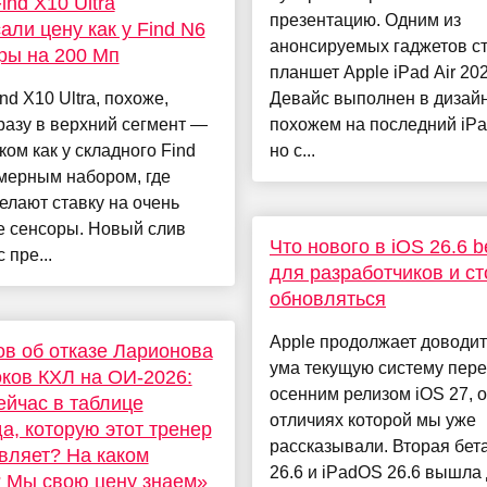
ind X10 Ultra
презентацию. Одним из
али цену как у Find N6
анонсируемых гаджетов с
ры на 200 Мп
планшет Apple iPad Air 202
nd X10 Ultra, похоже,
Девайс выполнен в дизайн
разу в верхний сегмент —
похожем на последний iPa
ком как у складного Find
но с...
мерным набором, где
елают ставку на очень
е сенсоры. Новый слив
Что нового в iOS 26.6 b
 пре...
для разработчиков и ст
обновляться
Apple продолжает доводит
в об отказе Ларионова
ума текущую систему пер
оков КХЛ на ОИ-2026:
осенним релизом iOS 27, 
ейчас в таблице
отличиях которой мы уже
а, которую этот тренер
рассказывали. Вторая бет
вляет? На каком
26.6 и iPadOS 26.6 вышла
 Мы свою цену знаем»