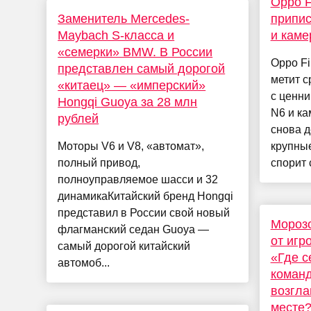
Oppo F
Заменитель Mercedes-
припис
Maybach S-класса и
и каме
«семерки» BMW. В России
Oppo Fi
представлен самый дорогой
метит с
«китаец» — «имперский»
с ценни
Hongqi Guoya за 28 млн
N6 и ка
рублей
снова д
Моторы V6 и V8, «автомат»,
крупны
полный привод,
спорит с
полноуправляемое шасси и 32
динамикаКитайский бренд Hongqi
представил в России свой новый
Морозо
флагманский седан Guoya —
от игр
самый дорогой китайский
«Где с
автомоб...
команд
возгла
месте?