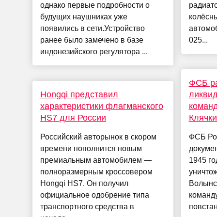
однако первые подробности о
радиат
будущих наушниках уже
колёсны
появились в сети.Устройство
автомо
ранее было замечено в базе
025...
индонезийского регулятора ...
ФСБ р
Hongqi представил
ликвид
характеристики флагманского
коман
HS7 для России
Клячки
Российский авторынок в скором
ФСБ Ро
времени пополнится новым
докуме
премиальным автомобилем —
1945 го
полноразмерным кроссовером
уничтож
Hongqi HS7. Он получил
Волынс
официальное одобрение типа
команд
транспортного средства в
повстан