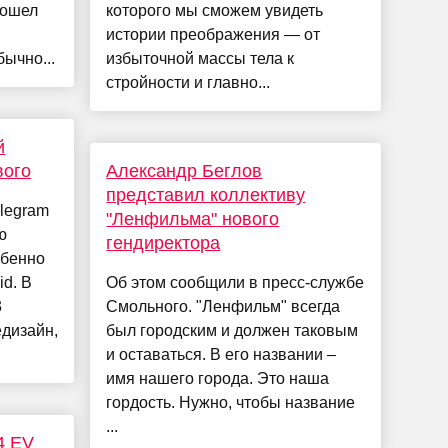
рошел
которого мы сможем увидеть
истории преображения — от
ычно...
избыточной массы тела к
стройности и главно...
й
вого
Александр Беглов
представил коллективу
legram
"Ленфильма" нового
ю
гендиректора
обенно
d. В
Об этом сообщили в пресс-службе
3
Смольного. "Ленфильм" всегда
дизайн,
был городским и должен таковым
и оставаться. В его названии –
имя нашего города. Это наша
гордость. Нужно, чтобы название
...
4 EV