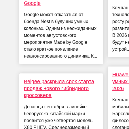
Google
Компани
Google может отказаться от
техноло
бренда Nest в будущих умных
росту р
колонках. Одним из неожиданных
развити
моментов августовского
В 2026
мероприятия Made by Google
будут н
стало краткое появление
устрой..
неанонсированного динамика. К...
Huawe
Belgee раскрыла срок старта
умных
продаж нового гибридного
2026
кроссовера
Компан
До конца сентября в линейке
мобиль
белорусско-китайской марки
Барсел
появится уже четвертая модель —
филосо
X80 PHEV. Среднеразмерный
слоган