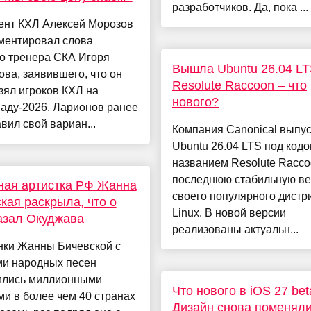
разработчиков. Да, пока ...
ент КХЛ Алексей Морозов
ментировал слова
о тренера СКА Игоря
Вышла Ubuntu 26.04 L
ва, заявившего, что он
Resolute Raccoon – что
зял игроков КХЛ на
нового?
аду-2026. Ларионов ранее
вил свой вариан...
Компания Canonical выпу
Ubuntu 26.04 LTS под код
названием Resolute Racco
последнюю стабильную в
ная артистка РФ Жанна
своего популярного дистр
кая раскрыла, что о
Linux. В новой версии
азал Окуджава
реализованы актуальн...
нки Жанны Бичевской с
ми народных песен
ились миллионными
Что нового в iOS 27 bet
и в более чем 40 странах
Дизайн снова поменяли