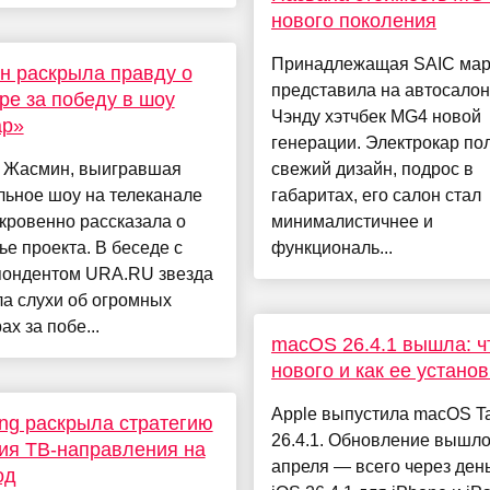
нового поколения
Принадлежащая SAIC ма
н раскрыла правду о
представила на автосалон
ре за победу в шоу
Чэнду хэтчбек MG4 новой
ар»
генерации. Электрокар по
 Жасмин, выигравшая
свежий дизайн, подрос в
льное шоу на телеканале
габаритах, его салон стал
кровенно рассказала о
минималистичнее и
ье проекта. В беседе с
функциональ...
пондентом URA.RU звезда
а слухи об огромных
ах за побе...
macOS 26.4.1 вышла: ч
нового и как ее установ
Apple выпустила macOS T
g раскрыла стратегию
26.4.1. Обновление вышло
ия ТВ-направления на
апреля — всего через ден
од