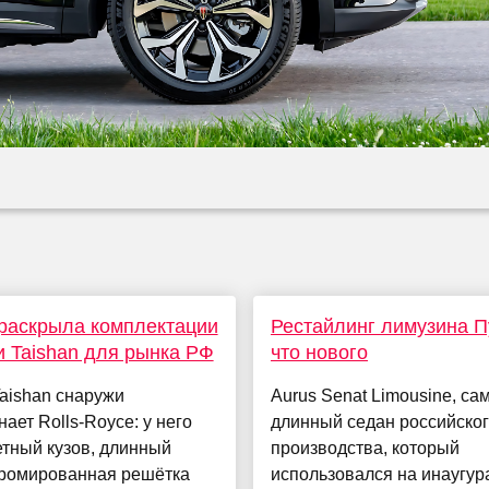
раскрыла комплектации
Рестайлинг лимузина П
 Taishan для рынка РФ
что нового
aishan снаружи
Aurus Senat Limousine, са
ает Rolls-Royce: у него
длинный седан российско
тный кузов, длинный
производства, который
хромированная решётка
использовался на инаугур