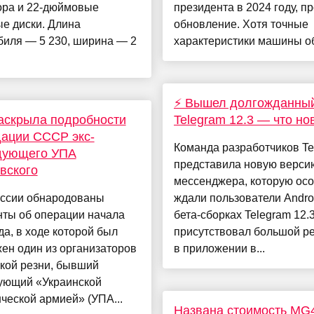
ора и 22-дюймовые
президента в 2024 году, п
е диски. Длина
обновление. Хотя точные
биля — 5 230, ширина — 2
характеристики машины об
⚡️ Вышел долгожданны
аскрыла подробности
Telegram 12.3 — что но
ации СССР экс-
Команда разработчиков Te
дующего УПА
представила новую верси
вского
мессенджера, которую ос
ссии обнародованы
ждали пользователи Androi
нты об операции начала
бета-сборках Telegram 12.
да, в ходе которой был
присутствовал большой ре
ен один из организаторов
в приложении в...
кой резни, бывший
ующий «Украинской
ческой армией» (УПА...
Названа стоимость MG