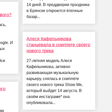
14 дней. В преддверии праздника
в Брянске откроются ёлочные
ового?
базар...
сь,
Алеся Кафельникова
ogle. И
станцевала в сниппете своего
вых
нового трека
йсе
27-летняя модель Алеся
Кафельникова, активно
развивающая музыкальную
карьеру, снялась в сниппете
своего нового трека Show Me,
ого
который выйдет 14 августа. В
своём инстаграме* она
опубликовала...
юю