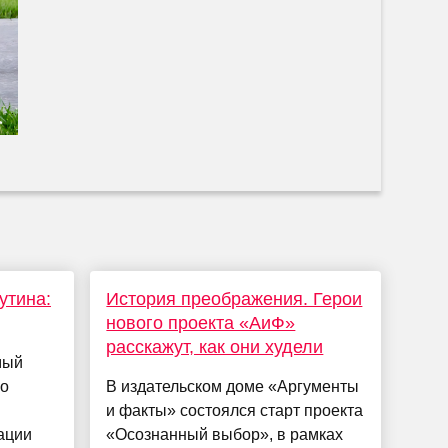
утина:
История преображения. Герои
нового проекта «АиФ»
расскажут, как они худели
мый
го
В издательском доме «Аргументы
и факты» состоялся старт проекта
ации
«Осознанный выбор», в рамках