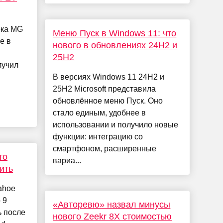
рка MG
Меню Пуск в Windows 11: что
е в
нового в обновлениях 24H2 и
25H2
лучил
В версиях Windows 11 24H2 и
25H2 Microsoft представила
обновлённое меню Пуск. Оно
стало единым, удобнее в
использовании и получило новые
функции: интеграцию со
смартфоном, расширенные
то
вариа...
ить
ahoe
 9
«Авторевю» назвал минусы
ь после
нового Zeekr 8X стоимостью