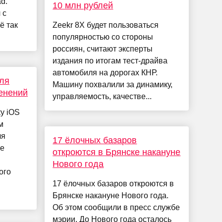
ad.
10 млн рублей
 с
ё так
Zeekr 8X будет пользоваться
популярностью со стороны
россиян, считают эксперты
издания по итогам тест-драйва
автомобиля на дорогах КНР.
для
Машину похвалили за динамику,
менений
управляемость, качестве...
у iOS
м
ля
17 ёлочных базаров
ые
откроются в Брянске накануне
Нового года
ого
17 ёлочных базаров откроются в
Брянске накануне Нового года.
Об этом сообщили в пресс службе
мэрии. До Нового года осталось