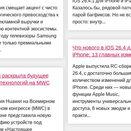
iOS 26.4.1 для iPhone и iP
я смещает акцент с чисто
Казалось бы, рядовой патч
гического превосходства к
парой багфиксов. Но не вс
екламной выручки и
просто: внутр...
ю контентной экосистемы.
 году телевизоры Samsung
е только премиальными
Что нового в iOS 26.4 
.
iPhone: 13 главных из
Apple выпустила RC-сборк
26.4, с достаточно больши
i раскрыла будущее
количеством изменений д
 технологий на MWC
iPhone. Среди них — нов
функции Apple Music,
ия Huawei на Всемирном
инструменты универсальн
ном конгрессе (MWC) в
доступа, 8 новых эмодзи и
оне представила новую
практи...
фию устройств под
ом «Настоящее