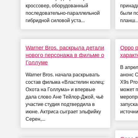
кроссовер, оборудованный
принад
последовательно-параллельной
были п
гибридной силовой уста...
планш..
Warner Bros. раскрыла детали
Oppo р
нового персонажа в фильме о
характ
Голлуме
В апрел
Warner Bros. начала раскрывать
анонс O
состав фильма «Властелин колец:
X9s Pro
Охота на Голлума» и впервые
может п
дала слово Ане Тейлор-Джой, чьё
меропр
участие студия подтвердила в
запуска
июне. Актриса сыграет эльфийку
источни
Серен,...