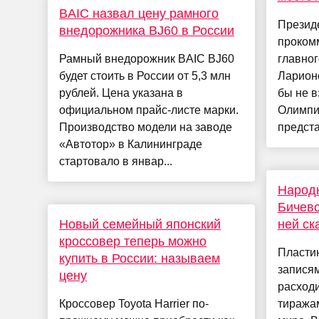
BAIC назвал цену рамного
Презид
внедорожника BJ60 в России
проком
Рамный внедорожник BAIC BJ60
главног
будет стоить в России от 5,3 млн
Ларионо
рублей. Цена указана в
бы не в
официальном прайс-листе марки.
Олимпи
Производство модели на заводе
предста
«Автотор» в Калининграде
стартовало в январ...
Народ
Бичевс
Новый семейный японский
ней ск
кроссовер теперь можно
Пласти
купить в России: называем
запися
цену
расход
Кроссовер Toyota Harrier по-
тиражам