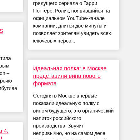
грядущего сериала о Гарри
Поттере. Ролик, появившийся на
официальном YouTube-канале
компании, длится две минуты и
TS
позволяет зрителям увидеть всех
ключевых персо...
стила
овым
Идеальная полка: в Москве
on –
представили вина нового
ерсию
формата
ибутива
Сегодня в Москве впервые
показали идеальную полку с
вином будущего, это органический
напиток российского
производства. Звучит
a 4.
непривычно, но на самом деле
!