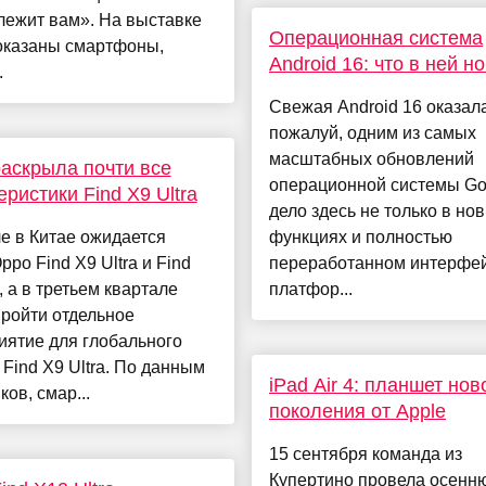
лежит вам». На выставке
Операционная система
оказаны смартфоны,
Android 16: что в ней н
.
Свежая Android 16 оказала
пожалуй, одним из самых
масштабных обновлений
аскрыла почти все
операционной системы Go
еристики Find X9 Ultra
дело здесь не только в но
е в Китае ожидается
функциях и полностью
ppo Find X9 Ultra и Find
переработанном интерфе
, а в третьем квартале
платфор...
ройти отдельное
иятие для глобального
 Find X9 Ultra. По данным
iPad Air 4: планшет нов
ков, смар...
поколения от Apple
15 сентября команда из
Купертино провела осенн