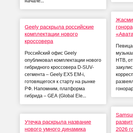
начале...
Жасми
Geely раскрыла российские
гонора
комплектации нового
«Ават
кроссовера
Певица
Российский офис Geely
музыка
опубликовал комплектации нового
НТВ, от
гибридного кроссовера D-SUV-
закулис
сегмента – Geely EX5 EM-i,
коррес
готовящегося к старту на рынке
развеял
РФ. Напомним, платформа
гонорар
гибрида – GEA (Global Ele...
Samsun
Утечка раскрыла название
развит
нового умного динамика
2026 г