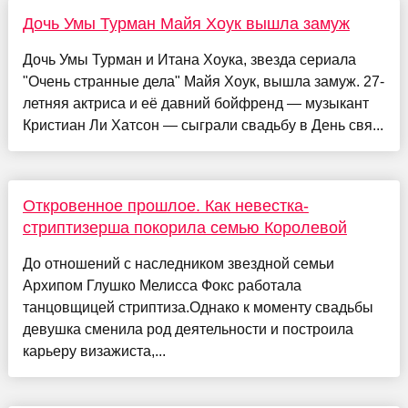
Дочь Умы Турман Майя Хоук вышла замуж
Дочь Умы Турман и Итана Хоука, звезда сериала
"Очень странные дела" Майя Хоук, вышла замуж. 27-
летняя актриса и её давний бойфренд — музыкант
Кристиан Ли Хатсон — сыграли свадьбу в День свя...
Откровенное прошлое. Как невестка-
стриптизерша покорила семью Королевой
До отношений с наследником звездной семьи
Архипом Глушко Мелисса Фокс работала
танцовщицей стриптиза.Однако к моменту свадьбы
девушка сменила род деятельности и построила
карьеру визажиста,...