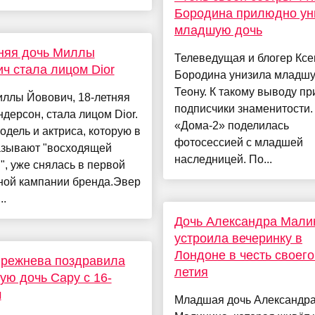
Бородина прилюдно ун
младшую дочь
няя дочь Миллы
Телеведущая и блогер Ксе
ч стала лицом Dior
Бородина унизила младшу
Теону. К такому выводу п
иллы Йовович, 18-летняя
подписчики знаменитости.
дерсон, стала лицом Dior.
«Дома-2» поделилась
дель и актриса, которую в
фотосессией с младшей
зывают "восходящей
наследницей. По...
", уже снялась в первой
ной кампании бренда.Эвер
..
Дочь Александра Мали
устроила вечеринку в
Лондоне в честь своего
Брежнева поздравила
летия
ю дочь Сару с 16-
м
Младшая дочь Александр