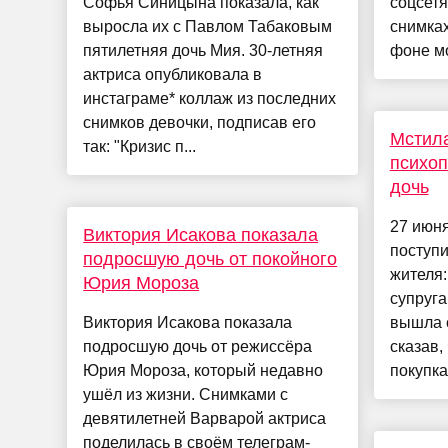
Софья Синицына показала, как
соцсетя
выросла их с Павлом Табаковым
снимках
пятилетняя дочь Мия. 30-летняя
фоне мо
актриса опубликовала в
инстаграме* коллаж из последних
снимков девочки, подписав его
Мстила
так: "Кризис п...
психоп
дочь
27 июн
Виктория Исакова показала
поступи
подросшую дочь от покойного
жителя:
Юрия Мороза
супруга
Виктория Исакова показала
вышла с
подросшую дочь от режиссёра
сказав,
Юрия Мороза, который недавно
покупкам
ушёл из жизни. Снимками с
девятилетней Варварой актриса
поделилась в своём телеграм-