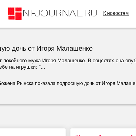
К новостям
шую дочь от Игоря Малашенко
т покойного мужа Игоря Малашенко. В соцсетях она оп
бе на игрушки: "...