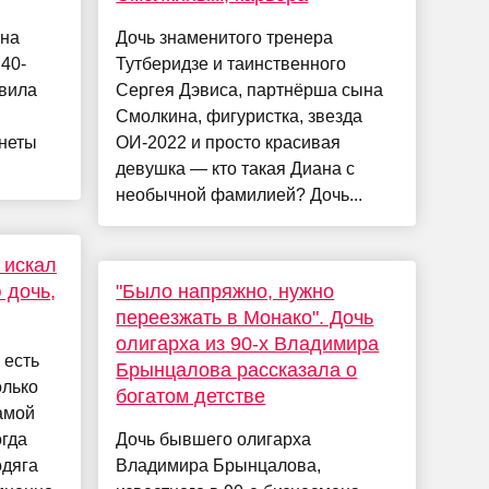
 на
Дочь знаменитого тренера
40-
Тутберидзе и таинственного
авила
Сергея Дэвиса, партнёрша сына
Смолкина, фигуристка, звезда
анеты
ОИ-2022 и просто красивая
девушка — кто такая Диана с
необычной фамилией? Дочь...
 искал
 дочь,
"Было напряжно, нужно
переезжать в Монако". Дочь
олигарха из 90-х Владимира
 есть
Брынцалова рассказала о
олько
богатом детстве
амой
огда
Дочь бывшего олигарха
одяга
Владимира Брынцалова,