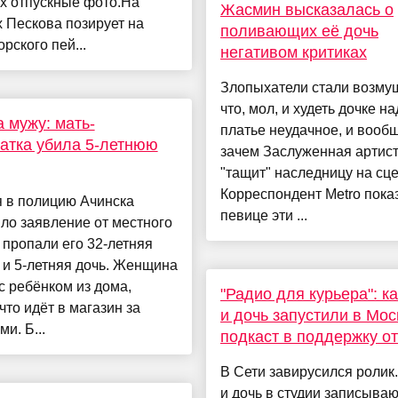
х отпускные фото.На
Жасмин высказалась о
 Пескова позирует на
поливающих её дочь
рского пей...
негативом критиках
Злопыхатели стали возму
что, мол, и худеть дочке на
 мужу: мать-
платье неудачное, и вооб
атка убила 5-летнюю
зачем Заслуженная артис
"тащит" наследницу на сце
Корреспондент Metro пока
я в полицию Ачинска
певице эти ...
ло заявление от местного
 пропали его 32-летняя
 и 5-летняя дочь. Женщина
 ребёнком из дома,
"Радио для курьера": к
 что идёт в магазин за
и дочь запустили в Мос
и. Б...
подкаст в поддержку о
В Сети завирусился ролик
и дочь в студии записываю