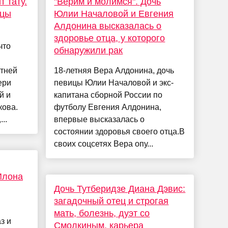
 тату.
"Верим и молимся". Дочь
ицы
Юлии Началовой и Евгения
Алдонина высказалась о
здоровье отца, у которого
что
обнаружили рак
етней
18-летняя Вера Алдонина, дочь
ери
певицы Юлии Началовой и экс-
й и
капитана сборной России по
кова.
футболу Евгения Алдонина,
..
впервые высказалась о
состоянии здоровья своего отца.В
своих соцсетях Вера опу...
Илона
Дочь Тутберидзе Диана Дэвис:
загадочный отец и строгая
мать, болезнь, дуэт со
з и
Смолкиным, карьера