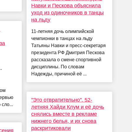
Навки и Пескова объяснила
уход из одиночников в танцы
на льду
я
11-летняя дочь олимпийской
чемпионки в танцах на льду
за
Татьяны Навки и пресс-секретаря
президента РФ Дмитрия Пескова
рассказала о смене спортивной
и
дисциплины. По словам
-
Надежды, причиной её ...
том
тервью
"Это отвратительно". 52-
сло...
летняя Хайди Клум и её дочь
снялись вместе в рекламе
нижнего белья, и их снова
раскритиковали
Ксения