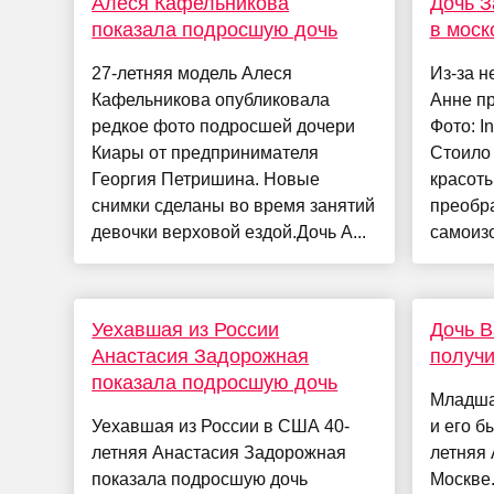
Алеся Кафельникова
Дочь З
показала подросшую дочь
в моск
27-летняя модель Алеся
Из-за н
Кафельникова опубликовала
Анне пр
редкое фото подросшей дочери
Фото: I
Киары от предпринимателя
Стоило
Георгия Петришина. Новые
красоты
снимки сделаны во время занятий
преобр
девочки верховой ездой.Дочь А...
самоизо
Уехавшая из России
Дочь 
Анастасия Задорожная
получи
показала подросшую дочь
Младша
Уехавшая из России в США 40-
и его б
летняя Анастасия Задорожная
летняя 
показала подросшую дочь
Москве.