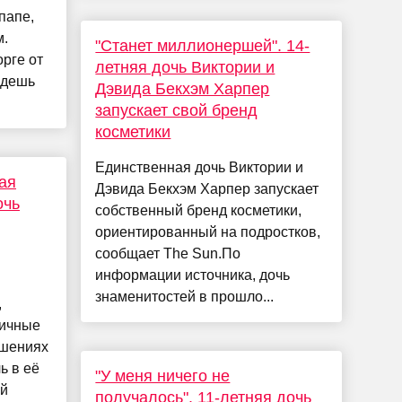
папе,
м.
"Станет миллионершей". 14-
рге от
летняя дочь Виктории и
едешь
Дэвида Бекхэм Харпер
запускает свой бренд
косметики
Единственная дочь Виктории и
ая
Дэвида Бекхэм Харпер запускает
очь
собственный бренд косметики,
ориентированный на подростков,
сообщает The Sun.По
информации источника, дочь
знаменитостей в прошло...
,
личные
ошениях
ь в её
"У меня ничего не
ой
получалось". 11-летняя дочь