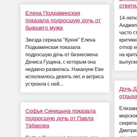
ответи
Елена Подкаминская
14-летн
показала подросшую дочь от
Анджел
бывшего мужа
часто с
Звезда сериала "Кухня" Елена
критики
Подкаминская показала
отпор х
подросшую дочь от бизнесмена
на крит
Дениса Гущина, с которым она
выпуске
недавно развелась. Накануне Еве
исполнилось девять лет, и актриса
устроила с ней...
Дочь Д
отдыха
Елизаве
Софья Синицына показала
морском
подросшую дочь от Павла
секрета
Табакова
Дмитри