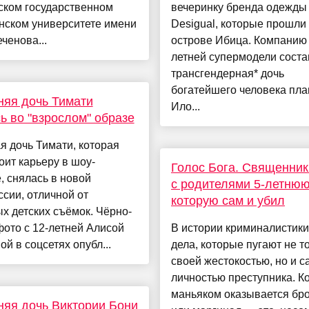
ском государственном
вечеринку бренда одежды
нском университете имени
Desigual, которые прошли
еченова...
острове Ибица. Компанию 
летней супермодели сост
трансгендерная* дочь
богатейшего человека пл
няя дочь Тимати
Ило...
ь во "взрослом" образе
 дочь Тимати, которая
оит карьеру в шоу-
Голос Бога. Священник
, снялась в новой
с родителями 5-летнюю
сии, отличной от
которую сам и убил
х детских съёмок. Чёрно-
ото с 12-летней Алисой
В истории криминалистики
й в соцсетях опубл...
дела, которые пугают не т
своей жестокостью, но и с
личностью преступника. К
маньяком оказывается бр
няя дочь Виктории Бони