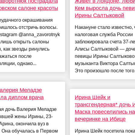
аворотнюк пострадала
Живет в Лондоне, любит
овском салоне красоты
Кем выросла дочь пев
Ирины Салтыковой
еудачного окрашивания
ишлось отстричь волосы.
Накануне стало известно, 
nstagram @anna_zavorotnyk
налоговая служба России
 лишь открыть салоны
заблокировала счета 37-л
, как звезды ринулись
Алисы Салтыковой — доч
ажаться после
певицы Ирины Салтыково
ляции, однако...
музыканта Виктора Салты
Это произошло после того,.
Валерия Меладзе
ла диплом врача
Ирина Шейк и
трансгендерная* дочь 
я дочь Валерия Меладзе
Маска повеселились на
ывшей жены Ирины, 23-
вечеринке на Ибице
Арина, окончила вуз в
 Она обучалась в Первом
Ирина Шейк посетила пока