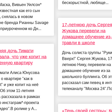
бескорыстной, любяще...
аска, Вивьен Уилсон*
известная как его сын
, снялась в новом
не бренда Рианны Savage
17-летнюю дочь Серге
, приуроченном ко Дн...
Жукова перевели на
домашнее обучение из-
травли в школе
няя дочь Тимати
Дочь солиста группы "Рук
зала, что уже копит на
Вверх!" Сергея Жукова, 17
енную квартиру
летнюю Нику, перевели на
домашнее обучение из-за
имати Алиса Юнусова
школьного буллинга. Об э
 о квартире "как в
рассказал сам певец в ин
st" и уже копит на неё
телеканалу "Москва 24".По 
 Об этом 11-летняя
 рассказала в рамках
о инстаграм*-проекта
идео".В ролике у А...
«Тень своей сестры»: 