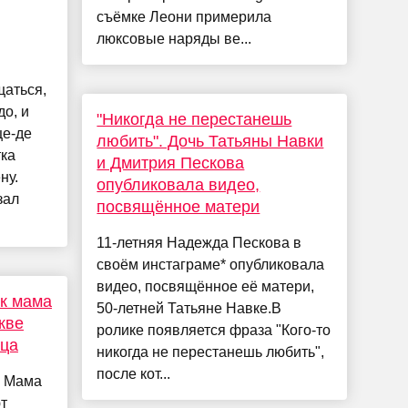
съёмке Леони примерила
люксовые наряды ве...
щаться,
до, и
"Никогда не перестанешь
ще-де
любить". Дочь Татьяны Навки
тка
и Дмитрия Пескова
ну.
опубликовала видео,
зал
посвящённое матери
11-летняя Надежда Пескова в
своём инстаграме* опубликовала
видео, посвящённое её матери,
ак мама
50-летней Татьяне Навке.В
кве
ролике появляется фраза "Кого-то
тца
никогда не перестанешь любить",
после кот...
. Мама
т