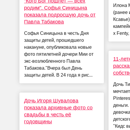
"Кого Бог пошлёт — всех
Илона М
родим". Софья Синицына
(ранее 
показала подросшую дочь от
Ксавье)
Павла Табакова
кампей
Софья Синицына в честь Дня
x Fenty
защиты детей, прошедшего
накануне, опубликовала новые
фото пятилетней дочери Мии от
11-лет
экс-возлюбленного Павла
расска
Табакова."Вчера был День
собств
защиты детей. В 24 года я рис...
Дочь Т
мечтает
Pintere
Дочь Игоря Шувалова
деньги.
показала архивные фото со
девочка
свадьбы в честь её
детског
годовщины
"Кидс в