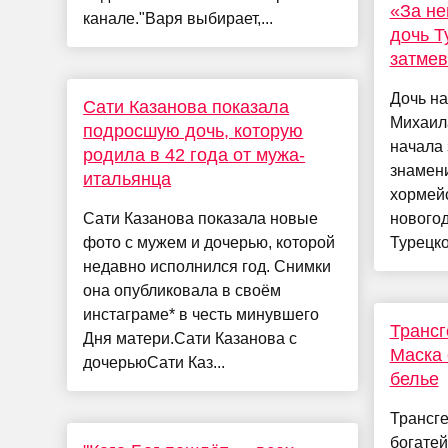
«За не
канале."Варя выбирает,...
дочь Т
затмев
Дочь на
Сати Казанова показала
Михаил
подросшую дочь, которую
начала 
родила в 42 года от мужа-
знамени
итальянца
хормейс
Сати Казанова показала новые
нового
фото с мужем и дочерью, которой
Турецко
недавно исполнился год. Снимки
она опубликовала в своём
инстаграме* в честь минувшего
Трансг
Дня матери.Сати Казанова с
Маска 
дочерьюСати Каз...
белье
Трансге
богате