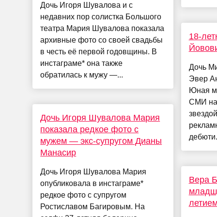
Дочь Игоря Шувалова и с
недавних пор солистка Большого
театра Мария Шувалова показала
18-лет
архивные фото со своей свадьбы
Йовови
в честь её первой годовщины. В
инстаграме* она также
Дочь М
обратилась к мужу —...
Эвер Ан
Юная мо
СМИ на
звездой
Дочь Игоря Шувалова Мария
реклам
показала редкое фото с
дебюти.
мужем — экс-супругом Дианы
Манасир
Дочь Игоря Шувалова Мария
Вера 
опубликовала в инстаграме*
младшу
редкое фото с супругом
летие
Ростиславом Багировым. На