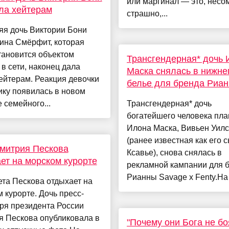
или маргинал — это, несо
ла хейтерам
страшно,...
яя дочь Виктории Бони
ина Смёрфит, которая
тановится объектом
Трансгендерная* дочь 
 в сети, наконец дала
Маска снялась в нижне
ейтерам. Реакция девочки
белье для бренда Риа
ику появилась в новом
 семейного...
Трансгендерная* дочь
богатейшего человека пл
Илона Маска, Вивьен Уил
(ранее известная как его 
митрия Пескова
Ксавье), снова снялась в
ет на морском курорте
рекламной кампании для 
Рианны Savage x Fenty.На 
та Пескова отдыхает на
 курорте. Дочь пресс-
ря президента России
я Пескова опубликовала в
"Почему они Бога не бо