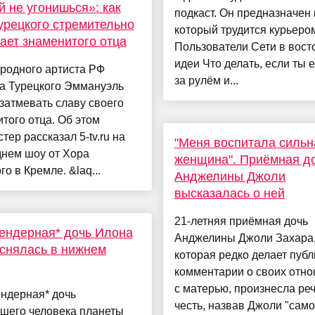
й не угонишься»: как
подкаст. Он предназначен 
урецкого стремительно
который трудится курьеро
ает знаменитого отца
Пользователи Сети в восто
идеи Что делать, если ты 
родного артиста РФ
за рулём и...
а Турецкого Эммануэль
затмевать славу своего
того отца. Об этом
тер рассказал 5-tv.ru на
"Меня воспитала сильн
днем шоу от Хора
женщина". Приёмная д
го в Кремле. &laq...
Анджелины Джоли
высказалась о ней
21-летняя приёмная дочь
ендерная* дочь Илона
Анджелины Джоли Захара
снялась в нижнем
которая редко делает пуб
комментарии о своих отн
с матерью, произнесла реч
ндерная* дочь
честь, назвав Джоли "сам
йшего человека планеты