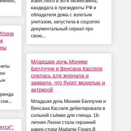
мненно,
известного в 90-е бизнесмена,
кандидата в президенты РФ и
обладателя дома с золотым
унитазом, запустила в соцсетях
документальный сериал про
Илона
свою...
м
нны
Младшая дочь Моники
анеты
Беллуччи и Венсана Касселя
сон
снялась для журнала и
сын
заявила, что будет моделью и
актрисой
бренда
сни...
Младшая дочь Моники Беллуччи и
Венсана Касселя дебютировала в
сольной съёмке для глянца. 16-
летняя Леони стала героиней
ятся":
кавер-стори Madame Figaro.В