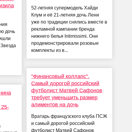
изила
52-летняя супермодель Хайди
Клум и её 21-летняя дочь Лени
уже по традиции снялись вместе в
ния
рекламной кампании бренда
ю дочь
нижнего белья Intimissimi. Они
ришли
продемонстрировали розовые
 Звезда
комплекты из в...
"Финансовый коллапс".
Самый дорогой российский
футболист Матвей Сафонов
нина
требует уменьшить размер
алиментов на дочь
 25-
Вратарь французского клуба ПСЖ
и самый дорогой российский
а
футболист Матвей Сафонов