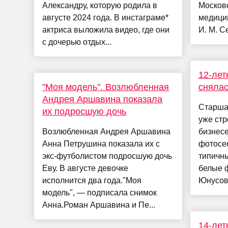
Александру, которую родила в
Москов
августе 2024 года. В инстаграме*
медици
актриса выложила видео, где они
И. М. С
с дочерью отдых...
12-лет
"Моя модель". Возлюбленная
снялас
Андрея Аршавина показала
Старшая
их подросшую дочь
уже стр
Возлюбленная Андрея Аршавина
бизнесе
Анна Петрушина показала их с
фотосес
экс-футболистом подросшую дочь
типичны
Еву. В августе девочке
белые ф
исполнится два года."Моя
Юнусово
модель", — подписала снимок
Анна.Роман Аршавина и Пе...
14-лет