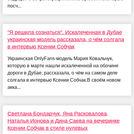
посч...
"Я решила сознаться". Искалеченная в Дубае
украинская модель рассказала, о чём солгала
в интервью Ксении Собчак
Украинская OnlyFans-модель Мария Ковальчук,
которую в марте нашли искалеченной на обочине
дороги в Дубае, рассказала, о чём на самом деле
солгала в интервью Ксении Собчак.В своём новом
акка...
Светлана Бондарчук, Яна Расковалова,
Наталья Ионова и Дина Саева на вечеринке
Ксении Собчак в стиле нулевых