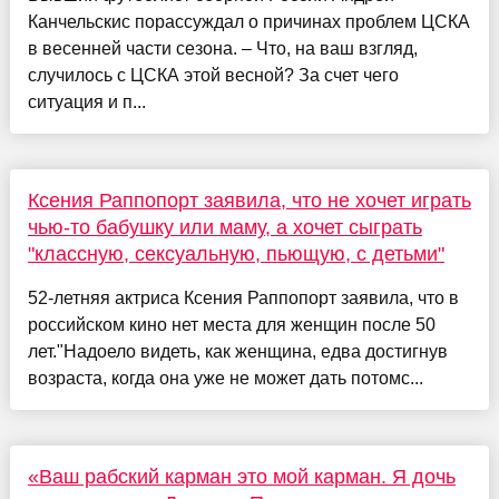
Канчельскис порассуждал о причинах проблем ЦСКА
в весенней части сезона. – Что, на ваш взгляд,
случилось с ЦСКА этой весной? За счет чего
ситуация и п...
Ксения Раппопорт заявила, что не хочет играть
чью-то бабушку или маму, а хочет сыграть
"классную, сексуальную, пьющую, с детьми"
52-летняя актриса Ксения Раппопорт заявила, что в
российском кино нет места для женщин после 50
лет."Надоело видеть, как женщина, едва достигнув
возраста, когда она уже не может дать потомс...
«Ваш рабский карман это мой карман. Я дочь