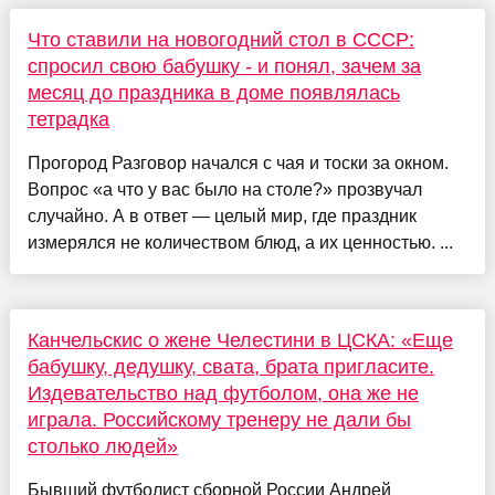
Что ставили на новогодний стол в СССР:
спросил свою бабушку - и понял, зачем за
месяц до праздника в доме появлялась
тетрадка
Прогород Разговор начался с чая и тоски за окном.
Вопрос «а что у вас было на столе?» прозвучал
случайно. А в ответ — целый мир, где праздник
измерялся не количеством блюд, а их ценностью. ...
Канчельскис о жене Челестини в ЦСКА: «Еще
бабушку, дедушку, свата, брата пригласите.
Издевательство над футболом, она же не
играла. Российскому тренеру не дали бы
столько людей»
Бывший футболист сборной России Андрей