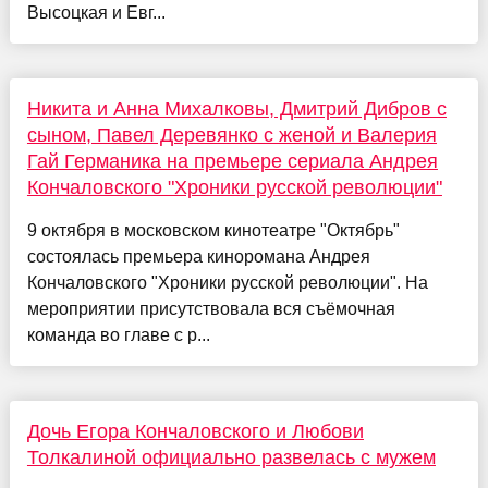
Высоцкая и Евг...
Никита и Анна Михалковы, Дмитрий Дибров с
сыном, Павел Деревянко с женой и Валерия
Гай Германика на премьере сериала Андрея
Кончаловского "Хроники русской революции"
9 октября в московском кинотеатре "Октябрь"
состоялась премьера киноромана Андрея
Кончаловского "Хроники русской революции". На
мероприятии присутствовала вся съёмочная
команда во главе с р...
Дочь Егора Кончаловского и Любови
Толкалиной официально развелась с мужем