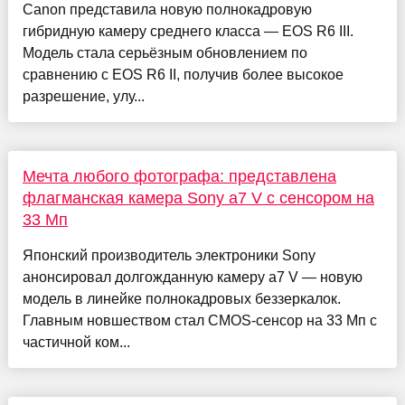
Canon представила новую полнокадровую
гибридную камеру среднего класса — EOS R6 III.
Модель стала серьёзным обновлением по
сравнению с EOS R6 II, получив более высокое
разрешение, улу...
Мечта любого фотографа: представлена
флагманская камера Sony а7 V с сенсором на
33 Мп
Японский производитель электроники Sony
анонсировал долгожданную камеру a7 V — новую
модель в линейке полнокадровых беззеркалок.
Главным новшеством стал CMOS-сенсор на 33 Мп с
частичной ком...