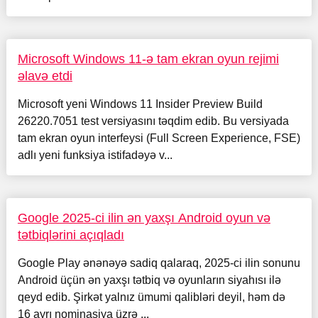
Microsoft Windows 11-ə tam ekran oyun rejimi
əlavə etdi
Microsoft yeni Windows 11 Insider Preview Build
26220.7051 test versiyasını təqdim edib. Bu versiyada
tam ekran oyun interfeysi (Full Screen Experience, FSE)
adlı yeni funksiya istifadəyə v...
Google 2025-ci ilin ən yaxşı Android oyun və
tətbiqlərini açıqladı
Google Play ənənəyə sadiq qalaraq, 2025-ci ilin sonunu
Android üçün ən yaxşı tətbiq və oyunların siyahısı ilə
qeyd edib. Şirkət yalnız ümumi qalibləri deyil, həm də
16 ayrı nominasiya üzrə ...