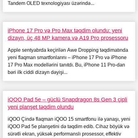
Tandem OLED texnologiyası üzərində...
iPhone 17 Pro və Pro Max təqdim olundu: yeni
dizayn, üç 48 MP kamera və A19 Pro prosessoru
Apple sentyabrda keçirilən Awe Dropping təqdimatında
yeni flaqman smartfonlarını – iPhone 17 Pro və iPhone
17 Pro Max modellərini tanıtdı. Bu, iPhone 11 Pro-dan
bəri ilk ciddi dizayn dəyişi...
iQOO Pad 5e – güclü Snapdragon 8s Gen 3 çipli
yeni planşet təqdim olundu
iQOO Çində flaqman iQOO 15 smartfonu ilə yanaşı, yeni
iQOO Pad 5e planşetini də təqdim edib. Cihaz böyük və
sürətli ekran, yüksək performanslı prosessor, effektiv