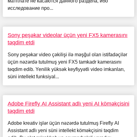
матплате не касаются данного раздела, ибо
исследование про...
Sony peşəkar videolar üçün yeni FX5 kamerasını
təqdim etdi
Sony peşəkar video çəkilişi ilə məşğul olan istifadəçilər
üçün nəzərdə tutulmuş yeni FX5 tamkadr kamerasını
təqdim edib. Yenilik yüksək keyfiyyətli video imkanları,
süni intellekt funksiyal...
Adobe Firefly AI Assistant adlı yeni AI köməkçisini
təqdim etdi
Adobe kreativ işlər üçün nəzərdə tutulmuş Firefly AI
Assistant adlı yeni süni intellekt köməkçisini təqdim