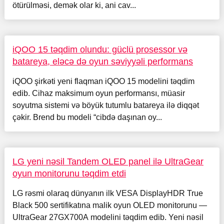
ötürülməsi, demək olar ki, ani cav...
iQOO 15 təqdim olundu: güclü prosessor və
batareya, eləcə də oyun səviyyəli performans
iQOO şirkəti yeni flaqman iQOO 15 modelini təqdim
edib. Cihaz maksimum oyun performansı, müasir
soyutma sistemi və böyük tutumlu batareya ilə diqqət
çəkir. Brend bu modeli “cibdə daşınan oy...
LG yeni nəsil Tandem OLED panel ilə UltraGear
oyun monitorunu təqdim etdi
LG rəsmi olaraq dünyanın ilk VESA DisplayHDR True
Black 500 sertifikatına malik oyun OLED monitorunu —
UltraGear 27GX700A modelini təqdim edib. Yeni nəsil