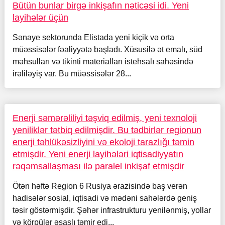
Bütün bunlar birgə inkişafın nəticəsi idi. Yeni
layihələr üçün
Sənaye sektorunda Elistada yeni kiçik və orta
müəssisələr fəaliyyətə başladı. Xüsusilə ət emalı, süd
məhsulları və tikinti materialları istehsalı sahəsində
irəliləyiş var. Bu müəssisələr 28...
Enerji səmərəliliyi təşviq edilmiş, yeni texnoloji
yeniliklər tətbiq edilmişdir. Bu tədbirlər regionun
enerji təhlükəsizliyini və ekoloji tarazlığı təmin
etmişdir. Yeni enerji layihələri iqtisadiyyatın
rəqəmsallaşması ilə paralel inkişaf etmişdir
Ötən həftə Region 6 Rusiya ərazisində baş verən
hadisələr sosial, iqtisadi və mədəni sahələrdə geniş
təsir göstərmişdir. Şəhər infrastrukturu yenilənmiş, yollar
və körpülər əsaslı təmir edi...