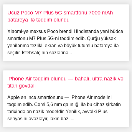
Ucuz Poco M7 Plus 5G smartfonu 7000 mAh
batareya ilə təqdim olundu
Xiaomi-yə məxsus Poco brendi Hindistanda yeni büdcə
smartfonu M7 Plus 5G-ni təqdim edib. Qurğu yüksək
yenilənmə tezlikli ekran və böyük tutumlu batareya ilə
seçilir. İstehsalçının sözlərinə...
iPhone Air təqdim olundu — bahalı, ultra nazik və
titan gövdəli
Apple ən incə smartfonunu — iPhone Air modelini
təqdim edib. Cəmi 5,6 mm qalınlığı ilə bu cihaz şirkətin
tarixində ən nazik modeldir. Yenilik, əvvəlki Plus
seriyasını əvəzləyir, lakin bəzi ...