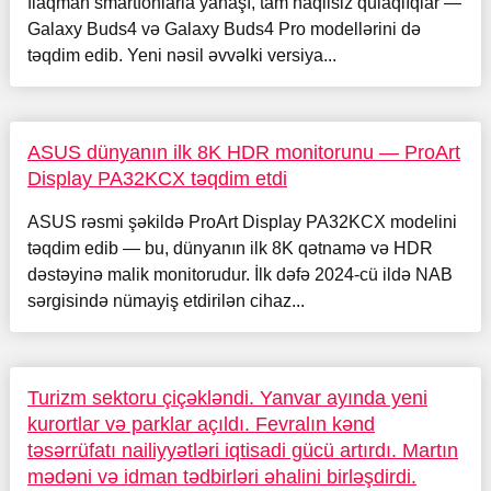
flaqman smartfonlarla yanaşı, tam naqilsiz qulaqlıqlar —
Galaxy Buds4 və Galaxy Buds4 Pro modellərini də
təqdim edib. Yeni nəsil əvvəlki versiya...
ASUS dünyanın ilk 8K HDR monitorunu — ProArt
Display PA32KCX təqdim etdi
ASUS rəsmi şəkildə ProArt Display PA32KCX modelini
təqdim edib — bu, dünyanın ilk 8K qətnamə və HDR
dəstəyinə malik monitorudur. İlk dəfə 2024-cü ildə NAB
sərgisində nümayiş etdirilən cihaz...
Turizm sektoru çiçəkləndi. Yanvar ayında yeni
kurortlar və parklar açıldı. Fevralın kənd
təsərrüfatı nailiyyətləri iqtisadi gücü artırdı. Martın
mədəni və idman tədbirləri əhalini birləşdirdi.