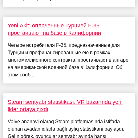
Yeni Akit: оплаченные Турцией F-35
простаивают на базе в Калифорнии
Четыре истребителя F-35, предназначенные для
Турции и профинансированные ею в рамках
многомиллионного контракта, простаивают в ангаре
на американской военной базе в Калифорнии. Об
этом сооб...
Steam sentyabr statistikası: VR bazarında yeni
lider ortaya çıxdı
Valve ənənəvi olaraq Steam platformasında istifadə
olunan avadanlıqlarla bağlı aylıq statistikanı paylaşdı.
Gəlin görək, oyunçular sentyabr ayında hansı