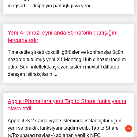
məqsəd — displeyin parlaqlığı və yeni...
Yeni AI cihazı eyni anda 50 nəfərin danışığını
tərcümə edir
Timekettle şirkəti çoxdilli görüşlər və konfranslar üçün
nəzərdə tutulmuş yeni X1 Meeting Hub cihazını təqdim
edib. Süni intellektlə işləyən sistem müxtəlif dillərdə
danışan iştirakçıların ...
Apple iPhone-lara yeni Tap to Share funksiyasını
əlavə etdi
Apple iOS 27 əməliyyat sistemində istifadəçilər üçün
yeni və praktik funksiyanı təqdim edib. Tap to Share
(«Toxunaraq paylaş») adlanan yenilik NFC