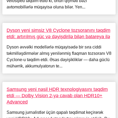
velosiped təqdim edib ki, onun qiyməti bəzi
avtomobillərlə müqayisə oluna bilər. Yen...
Dyson yeni simsiz V8 Cyclone tozsoranını təqdim
etdi: artırılmış güc və dəyişdirilə bilən batareya ilə
Dyson əvvəlki modellərlə müqayisədə bir sıra ciddi
təkmilləşdirmələr almış yenilənmiş flaqman tozsoranı V8
Cyclone-u təqdim etdi. Əsas dəyişikliklər — daha güclü
mühərrik, akkumulyatorun te...
Samsung yeni nəsil HDR texnologiyasını təqdim
etdi — Dolby Vision 2-yə cavab olan HDR10+
Advanced
Samsung jurnalistlər üçün qapalı təqdimat keçirərək