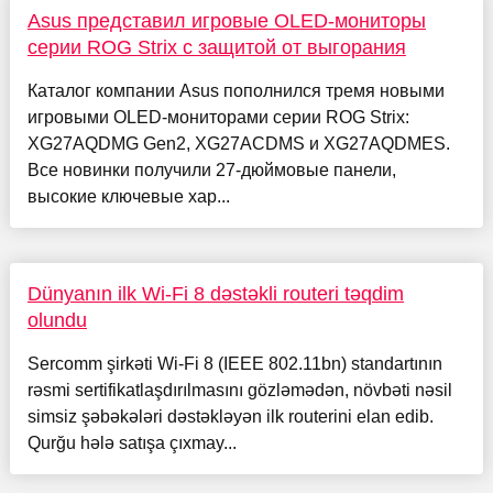
Asus представил игровые OLED-мониторы
серии ROG Strix с защитой от выгорания
Каталог компании Asus пополнился тремя новыми
игровыми OLED-мониторами серии ROG Strix:
XG27AQDMG Gen2, XG27ACDMS и XG27AQDMES.
Все новинки получили 27-дюймовые панели,
высокие ключевые хар...
Dünyanın ilk Wi-Fi 8 dəstəkli routeri təqdim
olundu
Sercomm şirkəti Wi-Fi 8 (IEEE 802.11bn) standartının
rəsmi sertifikatlaşdırılmasını gözləmədən, növbəti nəsil
simsiz şəbəkələri dəstəkləyən ilk routerini elan edib.
Qurğu hələ satışa çıxmay...