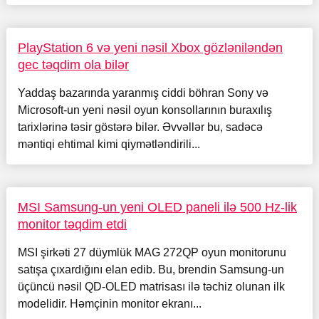
PlayStation 6 və yeni nəsil Xbox gözləniləndən
gec təqdim ola bilər
Yaddaş bazarında yaranmış ciddi böhran Sony və
Microsoft-un yeni nəsil oyun konsollarının buraxılış
tarixlərinə təsir göstərə bilər. Əvvəllər bu, sadəcə
məntiqi ehtimal kimi qiymətləndirili...
MSI Samsung-un yeni OLED paneli ilə 500 Hz-lik
monitor təqdim etdi
MSI şirkəti 27 düymlük MAG 272QP oyun monitorunu
satışa çıxardığını elan edib. Bu, brendin Samsung-un
üçüncü nəsil QD-OLED matrisası ilə təchiz olunan ilk
modelidir. Həmçinin monitor ekranı...