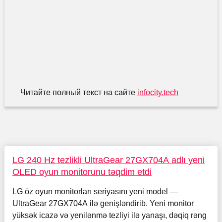
Читайте полный текст на сайте
infocity.tech
LG 240 Hz tezlikli UltraGear 27GX704A adlı yeni
OLED oyun monitorunu təqdim etdi
LG öz oyun monitorları seriyasını yeni model —
UltraGear 27GX704A ilə genişləndirib. Yeni monitor
yüksək icazə və yenilənmə tezliyi ilə yanaşı, dəqiq rəng