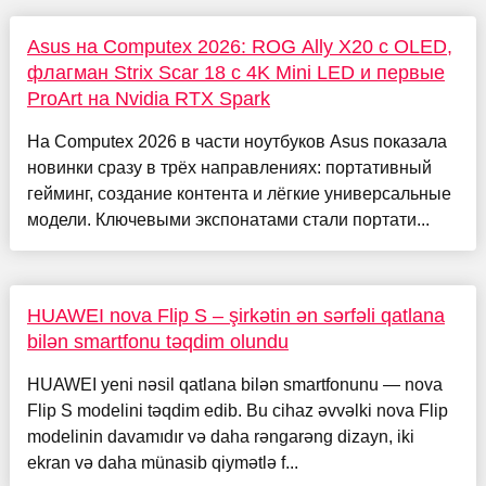
Asus на Computex 2026: ROG Ally X20 с OLED,
флагман Strix Scar 18 с 4K Mini LED и первые
ProArt на Nvidia RTX Spark
На Computex 2026 в части ноутбуков Asus показала
новинки сразу в трёх направлениях: портативный
гейминг, создание контента и лёгкие универсальные
модели. Ключевыми экспонатами стали портати...
HUAWEI nova Flip S – şirkətin ən sərfəli qatlana
bilən smartfonu təqdim olundu
HUAWEI yeni nəsil qatlana bilən smartfonunu — nova
Flip S modelini təqdim edib. Bu cihaz əvvəlki nova Flip
modelinin davamıdır və daha rəngarəng dizayn, iki
ekran və daha münasib qiymətlə f...