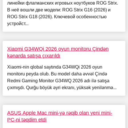
линейки флагманских игровых ноутбуков ROG Strix.
В неё вошли две модели: ROG Strix G16 (2026) и
ROG Strix G18 (2026). Ключевой особенностью
устройст...
Xiaomi G34WQi 2026 oyun monitoru Çindən
kənarda satışa çıxarıldı
Xiaomi-nin qlobal saytında G34WQi 2026 oyun
monitoru peyda olub. Bu model daha əvvəl Çində
Redmi Gaming Monitor G34WQ 2026 adı ilə satışa
çıxmışdı. Qurğu böyük əyri ekranı, yüksək yenilənmə...
ASUS Apple Mac mini-yə rəqib olan yeni mini-
PC-ni təqdim etdi