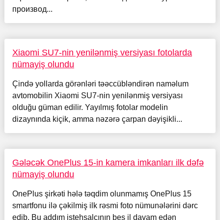
производ...
Xiaomi SU7-nin yenilənmiş versiyası fotolarda
nümayiş olundu
Çində yollarda görənləri təəccübləndirən naməlum
avtomobilin Xiaomi SU7-nin yenilənmiş versiyası
olduğu güman edilir. Yayılmış fotolar modelin
dizaynında kiçik, amma nəzərə çarpan dəyişikli...
Gələcək OnePlus 15-in kamera imkanları ilk dəfə
nümayiş olundu
OnePlus şirkəti hələ təqdim olunmamış OnePlus 15
smartfonu ilə çəkilmiş ilk rəsmi foto nümunələrini dərc
edib. Bu addım istehsalçının beş il davam edən