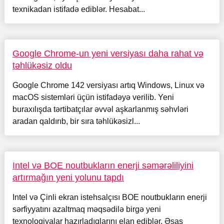
texnikadan istifadə ediblər. Hesabat...
Google Chrome-un yeni versiyası daha rahat və
təhlükəsiz oldu
Google Chrome 142 versiyası artıq Windows, Linux və
macOS sistemləri üçün istifadəyə verilib. Yeni
buraxılışda tərtibatçılar əvvəl aşkarlanmış səhvləri
aradan qaldırıb, bir sıra təhlükəsizl...
Intel və BOE noutbukların enerji səmərəliliyini
artırmağın yeni yolunu tapdı
Intel və Çinli ekran istehsalçısı BOE noutbukların enerji
sərfiyyatını azaltmaq məqsədilə birgə yeni
texnologiyalar hazırladıqlarını elan ediblər. Əsas