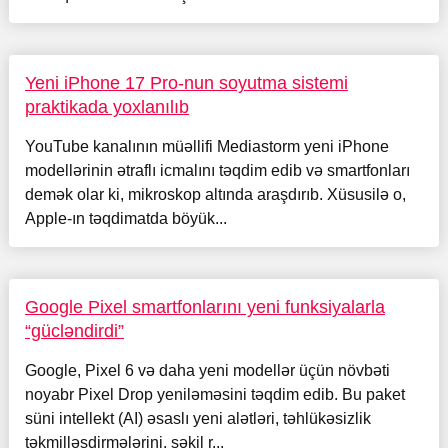
Yeni iPhone 17 Pro-nun soyutma sistemi
praktikada yoxlanılıb
YouTube kanalının müəllifi Mediastorm yeni iPhone
modellərinin ətraflı icmalını təqdim edib və smartfonları
demək olar ki, mikroskop altında araşdırıb. Xüsusilə o,
Apple-ın təqdimatda böyük...
Google Pixel smartfonlarını yeni funksiyalarla
“gücləndirdi”
Google, Pixel 6 və daha yeni modellər üçün növbəti
noyabr Pixel Drop yeniləməsini təqdim edib. Bu paket
süni intellekt (AI) əsaslı yeni alətləri, təhlükəsizlik
təkmilləşdirmələrini, şəkil r...