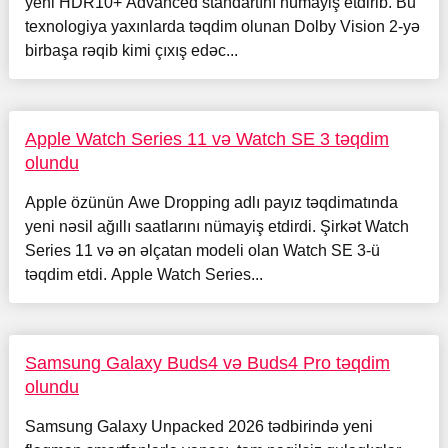
yeni HDR10+ Advanced standartını nümayiş etdirib. Bu
texnologiya yaxınlarda təqdim olunan Dolby Vision 2-yə
birbaşa rəqib kimi çıxış edəc...
Apple Watch Series 11 və Watch SE 3 təqdim
olundu
Apple özünün Awe Dropping adlı payız təqdimatında
yeni nəsil ağıllı saatlarını nümayiş etdirdi. Şirkət Watch
Series 11 və ən əlçatan modeli olan Watch SE 3-ü
təqdim etdi. Apple Watch Series...
Samsung Galaxy Buds4 və Buds4 Pro təqdim
olundu
Samsung Galaxy Unpacked 2026 tədbirində yeni