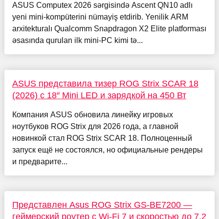
ASUS Computex 2026 sərgisində Ascent QN10 adlı
yeni mini-kompüterini nümayiş etdirib. Yenilik ARM
arxitekturalı Qualcomm Snapdragon X2 Elite platforması
əsasında qurulan ilk mini-PC kimi tə...
ASUS представила тизер ROG Strix SCAR 18
(2026) с 18″ Mini LED и зарядкой на 450 Вт
Компания ASUS обновила линейку игровых
ноутбуков ROG Strix для 2026 года, а главной
новинкой стал ROG Strix SCAR 18. Полноценный
запуск ещё не состоялся, но официальные рендеры
и предварите...
Представлен Asus ROG Strix GS-BE7200 —
геймерский роутер с Wi-Fi 7 и скоростью до 7,2