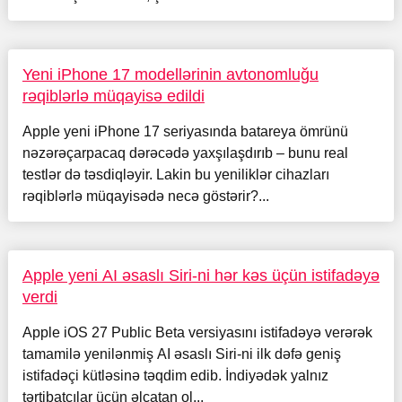
Yeni iPhone 17 modellərinin avtonomluğu
rəqiblərlə müqayisə edildi
Apple yeni iPhone 17 seriyasında batareya ömrünü
nəzərəçarpacaq dərəcədə yaxşılaşdırıb – bunu real
testlər də təsdiqləyir. Lakin bu yeniliklər cihazları
rəqiblərlə müqayisədə necə göstərir?...
Apple yeni AI əsaslı Siri-ni hər kəs üçün istifadəyə
verdi
Apple iOS 27 Public Beta versiyasını istifadəyə verərək
tamamilə yenilənmiş AI əsaslı Siri-ni ilk dəfə geniş
istifadəçi kütləsinə təqdim edib. İndiyədək yalnız
tərtibatçılar üçün əlçatan ol...