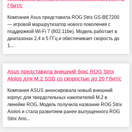
Гбит/с
Компания Asus представила ROG Strix GS-BE7200
— игровой маршрутизатор нового поколения с
поддержкой Wi-Fi 7 (802.11be). Модель работает в
диапазонах 2,4 и 5 ГГц и обеспечивает скорость до
1...
Asus представила внешний бокс ROG Strix
Aiolos для M.2 SSD со скоростью до 20 Гбит/с
Компания ASUS анонсировала новый внешний
корпус для твердотельных накопителей M.2 в
линейке ROG. Модель получила название ROG Strix
Aiolos и стала развитием ранее выпущенного ROG
Strix Ario...