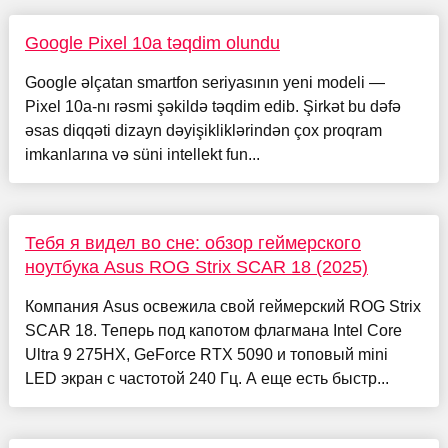
Google Pixel 10a təqdim olundu
Google əlçatan smartfon seriyasının yeni modeli —
Pixel 10a-nı rəsmi şəkildə təqdim edib. Şirkət bu dəfə
əsas diqqəti dizayn dəyişikliklərindən çox proqram
imkanlarına və süni intellekt fun...
Тебя я видел во сне: обзор геймерского
ноутбука Asus ROG Strix SCAR 18 (2025)
Компания Asus освежила свой геймерский ROG Strix
SCAR 18. Теперь под капотом флагмана Intel Core
Ultra 9 275HX, GeForce RTX 5090 и топовый mini
LED экран с частотой 240 Гц. А еще есть быстр...