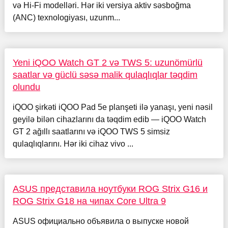
və Hi-Fi modelləri. Hər iki versiya aktiv səsboğma
(ANC) texnologiyası, uzunm...
Yeni iQOO Watch GT 2 və TWS 5: uzunömürlü
saatlar və güclü səsə malik qulaqlıqlar təqdim
olundu
iQOO şirkəti iQOO Pad 5e planşeti ilə yanaşı, yeni nəsil
geyilə bilən cihazlarını da təqdim edib — iQOO Watch
GT 2 ağıllı saatlarını və iQOO TWS 5 simsiz
qulaqlıqlarını. Hər iki cihaz vivo ...
ASUS представила ноутбуки ROG Strix G16 и
ROG Strix G18 на чипах Core Ultra 9
ASUS официально объявила о выпуске новой