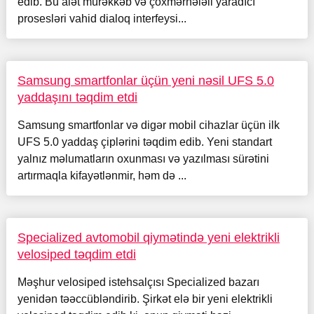
edib. Bu alət mürəkkəb və çoxmərhələli yaradıcı
prosesləri vahid dialoq interfeysi...
Samsung smartfonlar üçün yeni nəsil UFS 5.0
yaddaşını təqdim etdi
Samsung smartfonlar və digər mobil cihazlar üçün ilk
UFS 5.0 yaddaş çiplərini təqdim edib. Yeni standart
yalnız məlumatların oxunması və yazılması sürətini
artırmaqla kifayətlənmir, həm də ...
Specialized avtomobil qiymətində yeni elektrikli
velosiped təqdim etdi
Məşhur velosiped istehsalçısı Specialized bazarı
yenidən təəccübləndirib. Şirkət elə bir yeni elektrikli