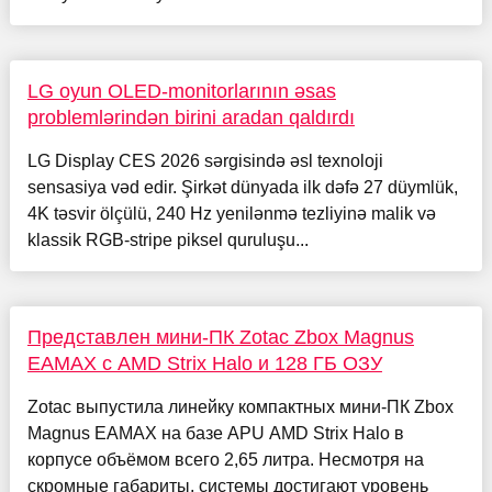
LG oyun OLED-monitorlarının əsas
problemlərindən birini aradan qaldırdı
LG Display CES 2026 sərgisində əsl texnoloji
sensasiya vəd edir. Şirkət dünyada ilk dəfə 27 düymlük,
4K təsvir ölçülü, 240 Hz yenilənmə tezliyinə malik və
klassik RGB-stripe piksel quruluşu...
Представлен мини-ПК Zotac Zbox Magnus
EAMAX с AMD Strix Halo и 128 ГБ ОЗУ
Zotac выпустила линейку компактных мини-ПК Zbox
Magnus EAMAX на базе APU AMD Strix Halo в
корпусе объёмом всего 2,65 литра. Несмотря на
скромные габариты, системы достигают уровень