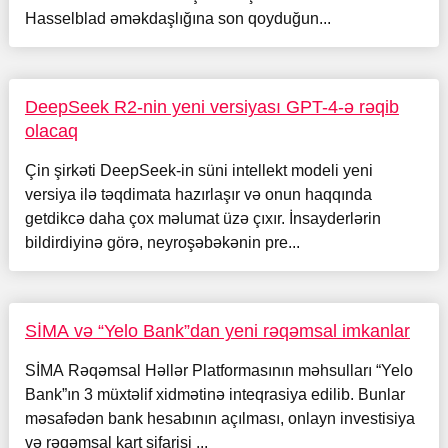
Hasselblad əməkdaşlığına son qoyduğun...
DeepSeek R2-nin yeni versiyası GPT-4-ə rəqib
olacaq
Çin şirkəti DeepSeek-in süni intellekt modeli yeni
versiya ilə təqdimata hazırlaşır və onun haqqında
getdikcə daha çox məlumat üzə çıxır. İnsayderlərin
bildirdiyinə görə, neyroşəbəkənin pre...
SİMA və “Yelo Bank”dan yeni rəqəmsal imkanlar
SİMA Rəqəmsal Həllər Platformasının məhsulları “Yelo
Bank”ın 3 müxtəlif xidmətinə inteqrasiya edilib. Bunlar
məsafədən bank hesabının açılması, onlayn investisiya
və rəqəmsal kart sifarişi ...