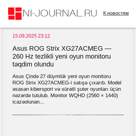
К новостям
15.09.2025 23:12
Asus ROG Strix XG27ACMEG —
260 Hz tezlikli yeni oyun monitoru
təqdim olundu
Asus Çində 27 düymlük yeni oyun monitoru
ROG Strix XG27ACMEG-i satışa çıxarıb. Model
əsasən kibersport və sürətli şuter oyunları üçün
nəzərdə tutulub. Monitor WQHD (2560 × 1440)
icazəolunan...