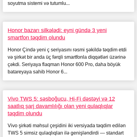
soyutma sistemi və tutumlu...
Honor bazarı silkələdi: eyni gündə 3 yeni
smartfon təqdim olundu
Honor Çində yeni ç seriyasını rəsmi şəkildə təqdim etdi
və şirkət bir anda üç fərqli smartfonla diqqətləri üzərinə
çəkdi. Seriyaya flaqman Honor 600 Pro, daha böyük
batareyaya sahib Honor 6...
Vivo TWS 5: səsboğucu, Hi-Fi dəstəyi və 12
saatlıq şarj davamlılığı olan yeni qulaqlıqlar
təqdim olundu
Vivo şirkəti məhsul çeşidini iki versiyada təqdim edilən
TWS 5 simsiz qulaqlıqları ilə genişləndirdi — standart