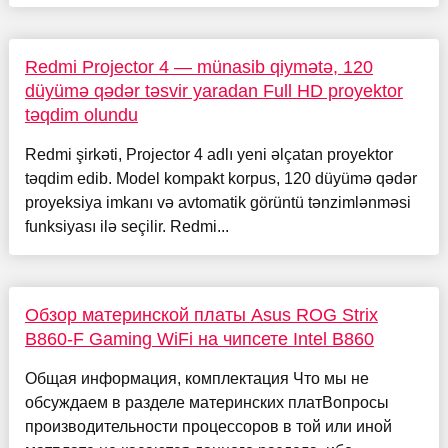
Redmi Projector 4 — münasib qiymətə, 120
düyümə qədər təsvir yaradan Full HD proyektor
təqdim olundu
Redmi şirkəti, Projector 4 adlı yeni əlçatan proyektor
təqdim edib. Model kompakt korpus, 120 düyümə qədər
proyeksiya imkanı və avtomatik görüntü tənzimlənməsi
funksiyası ilə seçilir. Redmi...
Обзор материнской платы Asus ROG Strix
B860-F Gaming WiFi на чипсете Intel B860
Общая информация, комплектация Что мы не
обсуждаем в разделе материнских платВопросы
производительности процессоров в той или иной