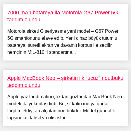
7000 mAh batareya ilə Motorola G67 Power 5G
təqdim olundu
Motorola şirkəti G seriyasına yeni model – G67 Power
5G smartfonunu əlavə edib. Yeni cihaz böyük tutumlu
batareya, sürətli ekran və davamlı korpus ilə seçilir,
həmçinin MIL-810H standartına...
Apple MacBook Neo – şirkətin ilk “ucuz” noutbuku
təqdim olundu
Apple yaz təqdimatını çoxdan gözlənilən MacBook Neo
modeli ilə yekunlaşdırdı. Bu, şirkətin indiyə qədər
təqdim etdiyi ən əlçatan noutbukdur. Model gündəlik
tapşırıqlar, təhsil və ofis işlər...