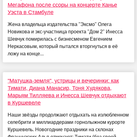
Мегафона после ссоры на концерте Канье
Уэста в Стамбуле
Жена владельца издательства "Эксмо" Олега
Новикова и экс-участница проекта "Дом 2" Инесса
Шевчук помирилась с бизнесменом Евгением
Неркасовым, который пытался вторгнуться в её
ложу на конце...
"Матушка-земля", устрицы и вечеринки: как
Тимати, Диана Манасир, Тоня Худякова,
Марьям Тилляева и Инесса Шевчук отдыхают
в Куршевеле
Наши звёзды продолжают отдыхать на излюбленном
селебрити и миллиардерами горнолыжном курорте
Куршевель. Новогодние праздники на склонах
Французских Альп отмечают: Тимати (без своей