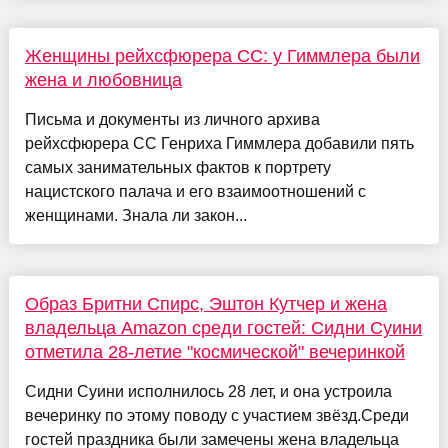
Женщины рейхсфюрера СС: у Гиммлера были
жена и любовница
Письма и документы из личного архива
рейхсфюрера СС Генриха Гиммлера добавили пять
самых занимательных фактов к портрету
нацистского палача и его взаимоотношений с
женщинами. Знала ли закон...
Образ Бритни Спирс, Эштон Кутчер и жена
владельца Amazon среди гостей: Сидни Суини
отметила 28-летие "космической" вечеринкой
Сидни Суини исполнилось 28 лет, и она устроила
вечеринку по этому поводу с участием звёзд.Среди
гостей праздника были замечены жена владельца