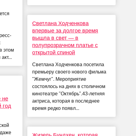
ется
Светлана Ходченкова
впервые за долгое время
ресс-
вышла в свет — в
с
полупрозрачном платье с
в этом
открытой спиной
акт...
Светлана Ходченкова посетила
премьеру своего нового фильма
"Жемчуг". Мероприятие
состоялось на днях в столичном
кинотеатре "Октябрь".43-летняя
 не
актриса, которая в последнее
 год
время редко появл...
ской
 даже
Жизель Бундхен, которая