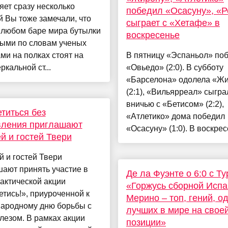
ет сразу несколько
победил «Осасуну», «
 Вы тоже замечали, что
сыграет с «Хетафе» в
 любом баре мира бутылки
воскресенье
ными по словам ученых
ми на полках стоят на
В пятницу «Эспаньол» по
ркальной ст...
«Овьедо» (2:0). В субботу
«Барселона» одолела «Ж
(2:1), «Вильярреал» сыгра
вничью с «Бетисом» (2:2),
титься без
«Атлетико» дома победил
вления приглашают
«Осасуну» (1:0). В воскресе
й и гостей Твери
 и гостей Твери
ают принять участие в
Де ла Фуэнте о 6:0 с Ту
актической акции
«Горжусь сборной Испа
тись!», приуроченной к
Мерино – топ, гений, о
ародному дню борьбы с
лучших в мире на свое
лезом. В рамках акции
позиции»