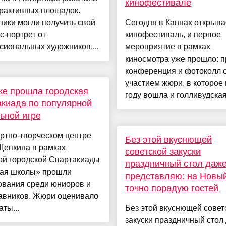
кинофестивале
ерактивных площадок.
ики могли получить свой
Сегодня в Каннах открыва
с-портрет от
кинофестиваль, и первое
иональных художников,...
мероприятие в рамках
киносмотра уже прошло: п
конференция и фотоколл 
участием жюри, в которое 
ке прошла городская
году вошла и голливудская 
киада по популярной
ьной игре
ртно-творческом центре
Без этой вкуснющей
Щепкина в рамках
советской закуски
ой городской Спартакиады
праздничный стол даже
ая школы» прошли
представляю: на Новый
ования среди юниоров и
точно порадую гостей
тавников. Жюри оценивало
аты...
Без этой вкуснющей совет
закуски праздничный стол