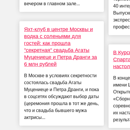
вечером в главном зале...
40 инт
Выпускн
экспрес
професс
Яхт-клуб в центре Москвы и
водка с соленьями для
гостей: как прошла
"секретная" свадьба Агаты
В Курс
Муцениеце и Петра Дранги за
Спарта
6 млн рублей
настол
В Москве в условиях секретности
В конце
состоялась свадьба Агаты
имени 
Муцениеце и Петра Дранги, и пока
Открыт
в соцсетях обсуждают выбор даты
«Сборн
(церемония прошла в тот же день,
соревн
что и свадьба бывшего мужа
их нас
актрисы...
результ