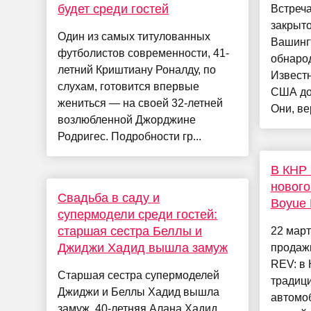
будет среди гостей
Встреча
закрыт
Один из самых титулованных
Вашингт
футболистов современности, 41-
обнарод
летний Криштиану Роналду, по
Известн
слухам, готовится впервые
США до
жениться — на своей 32-летней
Они, вер
возлюбленной Джорджине
Родригес. Подробности гр...
В КНР
нового
Свадьба в саду и
Boyue
супермодели среди гостей:
старшая сестра Беллы и
22 март
Джиджи Хадид вышла замуж
продаж
REV: в
Старшая сестра супермоделей
традиц
Джиджи и Беллы Хадид вышла
автомоб
замуж. 40-летняя Алана Хадид