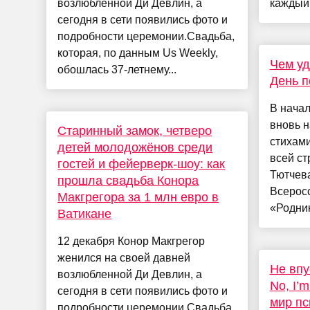
возлюбленной Ди Девлин, а
каждый
сегодня в сети появились фото и
подробности церемонии.Свадьба,
которая, по данным Us Weekly,
Чем уд
обошлась 37-летнему...
День п
В начал
вновь н
Старинный замок, четверо
стихами
детей молодожёнов среди
всей ст
гостей и фейерверк-шоу: как
Тютчева
прошла свадьба Конора
Всеросс
Макгрегора за 1 млн евро в
«Родник
Ватикане
12 декабря Конор Макгрегор
женился на своей давней
Не впу
возлюбленной Ди Девлин, а
No, I’
сегодня в сети появились фото и
мир пс
подробности церемонии.Свадьба,