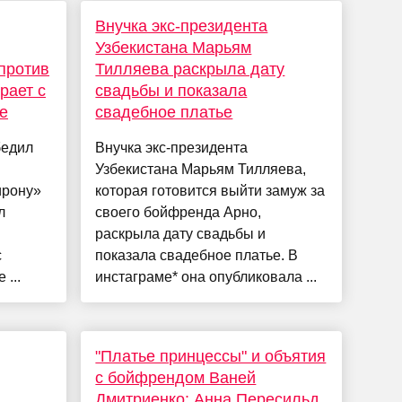
Внучка экс-президента
Узбекистана Марьям
против
Тилляева раскрыла дату
рает с
свадьбы и показала
е
свадебное платье
бедил
Внучка экс-президента
Узбекистана Марьям Тилляева,
ирону»
которая готовится выйти замуж за
л
своего бойфренда Арно,
раскрыла дату свадьбы и
с
показала свадебное платье. В
...
инстаграме* она опубликовала ...
"Платье принцессы" и объятия
с бойфрендом Ваней
Дмитриенко: Анна Пересильд