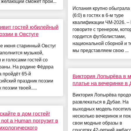
 желающий сможет прой...
Испания крупно обыграла
(6:0) в гостях в 6-м туре
квалификации ЧМ-2026. –
ивит гостей юбилейный
говорите с тренером, кот
оэзии в Овстуге
гордится футболистами,
национальной сборной и те
е июня старинный Овстуг
мы представляем свою ...
аполнится музыкой,
 и голосами гостей со
раны. На родине Фёдора
 пройдёт 65‑й
Виктория Лопырёва в м
ийский праздник поэзии
платье на вечеринке в 
 поэзии твоей.....
Виктория Лопырёва прод
развлекаться в Дубае. На
выходных модель посетил
скайте в дом гостей!
несколько вечеринок и по
m not a Human погрузит в
свои модные образы в
ихологического
соцсетях.42-летний амбас