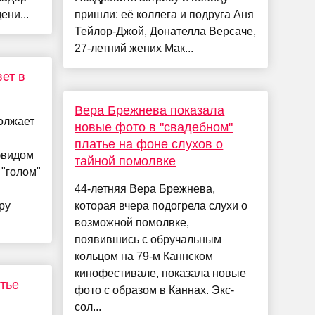
ени...
пришли: её коллега и подруга Аня
Тейлор-Джой, Донателла Версаче,
27-летний жених Мак...
ет в
Вера Брежнева показала
олжает
новые фото в "свадебном"
платье на фоне слухов о
эвидом
тайной помолвке
 "голом"
44-летняя Вера Брежнева,
ру
которая вчера подогрела слухи о
возможной помолвке,
появившись с обручальным
кольцом на 79-м Каннском
кинофестивале, показала новые
тье
фото с образом в Каннах. Экс-
сол...