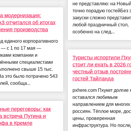
не представляю: на Новый
точно порадую гостейБез 
а модернизация:
закуски сложно представи
З отчитался об итогах
любой праздничный стол,
ения производства
особенно на след...
д единого корпоративного
 — с 1 по 17 мая —
иками компании и
Туристы испортили Пху
чёнными специалистами
стоит ли ехать в 2026 г
ыполнено свыше 15 тыс.
честный отзыв постоян
На это было потрачено 543
гостей Тайланда
лей, сообща...
pxhere.com Пхукет долгие 
оставался любимым
направлением для многих
ные переговоры: как
россиян. Тёплое море, до
 встреча Путина и
цены, проверенная
ффа в Кремле
инфраструктура. Но посл