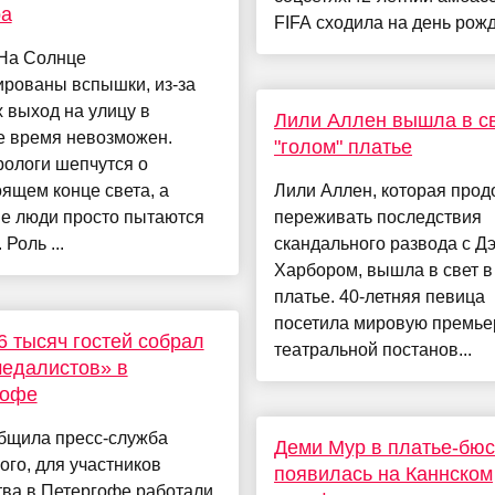
ра
FIFA сходила на день рожд
На Солнце
ированы вспышки, из-за
 выход на улицу в
Лили Аллен вышла в св
е время невозможен.
"голом" платье
рологи шепчутся о
ящем конце света, а
Лили Аллен, которая прод
е люди просто пытаются
переживать последствия
Роль ...
скандального развода с Д
Харбором, вышла в свет в
платье. 40-летняя певица
посетила мировую премье
6 тысяч гостей собрал
театральной постанов...
едалистов» в
гофе
общила пресс-служба
Деми Мур в платье-бюс
го, для участников
появилась на Каннском
тва в Петергофе работали