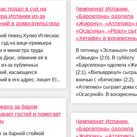
ас подал в суд на
Чемпионат Испании.
ра Испании из-за
«Барселона» одолела
ний в домогательствах
«Жирону», «Атлетико» 
«Осасуны», «Реал» сыг
кий певец Хулио Иглесиас
«Хетафе» в воскресень
 суд на вице-премьера
 и министра труда
В пятницу «Эспаньол» по
 Диас, обвинив её в
«Овьедо» (2:0). В субботу
 из-за публичных
«Барселона» одолела «Ж
ний, касающихся
(2:1), «Вильярреал» сыгра
ий в его адрес, пишет El...
вничью с «Бетисом» (2:2),
«Атлетико» сыграет дома 
«Осасуной». В воскресенье 
ркало за баром
вает гостей и помогает
ну
Чемпионат Испании.
«Барселона» одолела
 за барной стойкой
«Жирону», «Атлетико»