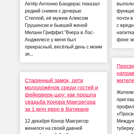
Актёр Антонио Бандерас показал
выполня
редкий снимок с дочерью
функций
Стеллой, её мужем Алексом
почти в
Грушински и бывшей женой
с вред
Мелани Гриффит."Вчера в Лос-
напитка
Анджелесе у меня был
фоне зе
прекрасный, весёлый день с моим
зя...
Просве
напра
Старинный замок, дети
жителе
молодожёнов среди гостей и
Жителей
фейерверк-шоу: как прошла
приглаш
свадьба Конора Макгрегора
профил
за 1 млн евро в Ватикане
«Просве
12 декабря Конор Макгрегор
Междун
женился на своей давней
туберку