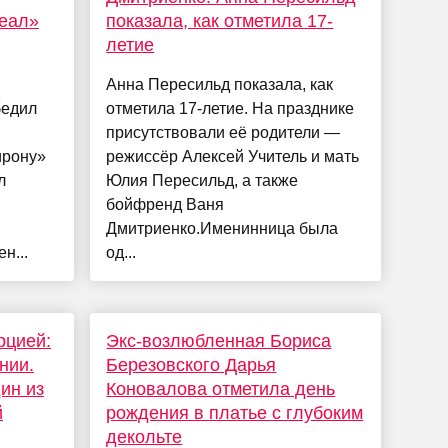
Реал»
показала, как отметила 17-
летие
Анна Пересильд показала, как
бедил
отметила 17-летие. На празднике
присутствовали её родители —
ирону»
режиссёр Алексей Учитель и мать
л
Юлия Пересильд, а также
бойфренд Ваня
Дмитриенко.Именинница была
н...
од...
рцией:
Экс-возлюбленная Бориса
нии.
Березовского Дарья
дин из
Коновалова отметила день
й
рождения в платье с глубоким
декольте