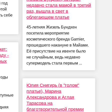
 год
недавно стала мамой в третий
этой
раз, вышла в свет в
ть себе
облегающем платье
45-летняя Жизель Бундхен
посетила мероприятие
косметического бренда Garnier,
прошедшего накануне в Майами.
кет:
Её присутствие на ивенте было
оду -
не случайным, ведь недавно
ных
супермодель стала первым ...
годы
Юлия Снигирь (в "голом"
платье), Марина
ступные
Александрова и Аглая
Тарасова на
едняя
благотворительной премии