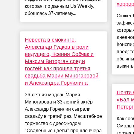
хорро
которая, по данным Us Weekly,
обошлась 37-летнему...
Cюжет 
зафикс
которых
дневно
Невеста в смокинге,
Конспи
Александр Гудков в роли
предсто
ведущего, Ксения Собчак и
обычны
Максим Виторган среди
выжить. 
гостей: как прошла третья
свадьба Марии Миногаровой
и Александра Горчилина
Почти 
36-летняя модель Мария
«Бал м
Миногарова и 33-летний актёр
Петер
Александр Горчилин сыграли
свадьбу в третий раз. Масштабное
Как со
торжество с дресс-кодом
Смольно
"Свадебные цветы" прошло вчера
торжес