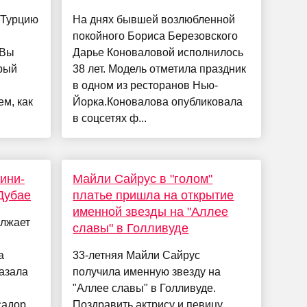
 Турцию
На днях бывшей возлюбленной
покойного Бориса Березовского
 Вы
Дарье Коноваловой исполнилось
орый
38 лет. Модель отметила праздник
в одном из ресторанов Нью-
м, как
Йорка.Коновалова опубликовала
в соцсетях ф...
ини-
Майли Сайрус в "голом"
Дубае
платье пришла на открытие
именной звезды на "Аллее
олжает
славы" в Голливуде
а
33-летняя Майли Сайрус
казала
получила именную звезду на
"Аллее славы" в Голливуде.
садор
Поздравить актрису и певицу