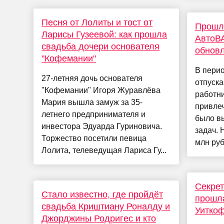
Песня от Лолиты и тост от
Прошл
Ларисы Гузеевой: как прошла
АвтоВА
свадьба дочери основателя
обновл
"Кофемании"
В перио
27-летняя дочь основателя
отпуска
"Кофемании" Игоря Журавлёва
работн
Мария вышла замуж за 35-
привле
летнего предпринимателя и
было в
инвестора Эдуарда Гуриновича.
задач. 
Торжество посетили певица
млн руб
Лолита, телеведущая Лариса Гу...
Секрет
Стало известно, где пройдёт
прошла
свадьба Криштиану Роналду и
Уитко
Джорджины Родригес и кто