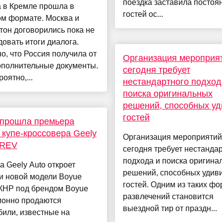
поездка заставила постоя
 в Кремле прошла в
гостей ос...
ом формате. Москва и
он договорились пока не
овать итоги диалога.
о, что Россия получила от
Организация мероприя
полнительные документы.
сегодня требует
оятно,...
нестандартного подход
поиска оригинальных
решений, способных уд
гостей
 прошла премьера
 купе-кроссовера Geely
Организация мероприятий
 REV
сегодня требует нестанда
подхода и поиска оригина
а Geely Auto откроет
решений, способных удив
и новой модели Boyue
гостей. Одним из таких ф
 КНР под брендом Boyue
развлечений становится
ионно продаются
выездной тир от праздн...
или, известные на