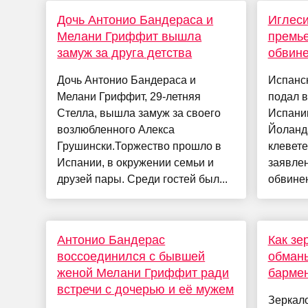
Дочь Антонио Бандераса и
Иглеси
Мелани Гриффит вышла
премье
замуж за друга детства
обвине
Дочь Антонио Бандераса и
Испанс
Мелани Гриффит, 29-летняя
подал в
Стелла, вышла замуж за своего
Испании
возлюбленного Алекса
Йоланда
Грушински.Торжество прошло в
клевете
Испании, в окружении семьи и
заявле
друзей пары. Среди гостей был...
обвинен
Антонио Бандерас
Как зе
воссоединился с бывшей
обманы
женой Мелани Гриффит ради
барме
встречи с дочерью и её мужем
Зеркало