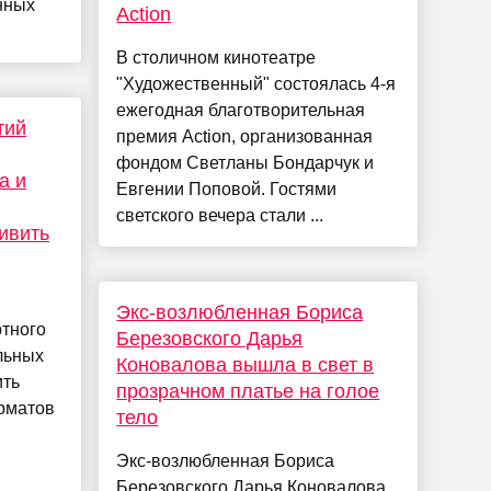
нных
Action
В столичном кинотеатре
"Художественный" состоялась 4-я
ежегодная благотворительная
тий
премия Action, организованная
фондом Светланы Бондарчук и
а и
Евгении Поповой. Гостями
светского вечера стали ...
ивить
Экс-возлюбленная Бориса
ртного
Березовского Дарья
льных
Коновалова вышла в свет в
ить
прозрачном платье на голое
орматов
тело
Экс-возлюбленная Бориса
Березовского Дарья Коновалова