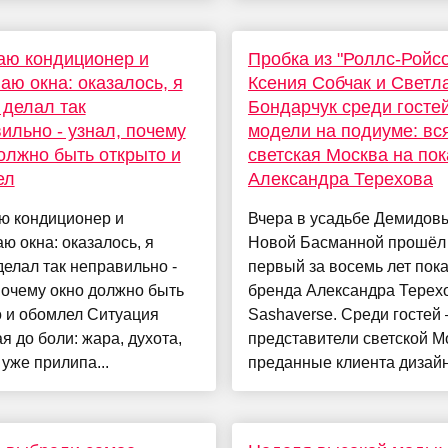
аю кондиционер и
Пробка из "Роллс-Ройсо
аю окна: оказалось, я
Ксения Собчак и Светл
 делал так
Бондарчук среди гостей
ильно - узнал, почему
модели на подиуме: вс
олжно быть открыто и
светская Москва на пок
ел
Александра Терехова
ю кондиционер и
Вчера в усадьбе Демидов
ю окна: оказалось, я
Новой Басманной прошёл
делал так неправильно -
первый за восемь лет пока
почему окно должно быть
бренда Александра Терех
о и обомлел Ситуация
Sashaverse. Среди гостей
я до боли: жара, духота,
представители светской М
уже прилипа...
преданные клиента дизайн.