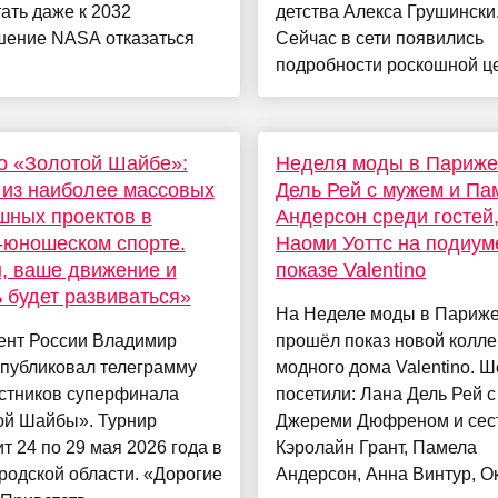
ать даже к 2032
детства Алекса Грушински
шение NASA отказаться
Сейчас в сети появились
подробности роскошной це
о «Золотой Шайбе»:
Неделя моды в Париже
из наиболее массовых
Дель Рей с мужем и Па
шных проектов в
Андерсон среди гостей
-юношеском спорте.
Наоми Уоттс на подиум
, ваше движение и
показе Valentino
 будет развиваться»
На Неделе моды в Париж
ент России Владимир
прошёл показ новой колле
опубликовал телеграмму
модного дома Valentino. Ш
астников суперфинала
посетили: Лана Дель Рей 
ой Шайбы». Турнир
Джереми Дюфреном и сес
т 24 по 29 мая 2026 года в
Кэролайн Грант, Памела
одской области. «Дорогие
Андерсон, Анна Винтур, Окс