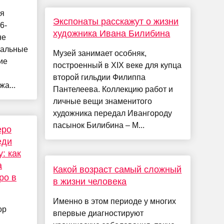
ня
Экспонаты расскажут о жизни
6-
художника Ивана Билибина
не
нальные
Музей занимает особняк,
ие
построенный в XIX веке для купца
второй гильдии Филиппа
а...
Пантелеева. Коллекцию работ и
личные вещи знаменитого
художника передал Ивангороду
пасынок Билибина – М...
еро
еди
: как
а
Какой возраст самый сложный
ро в
в жизни человека
Именно в этом периоде у многих
ор
впервые диагностируют