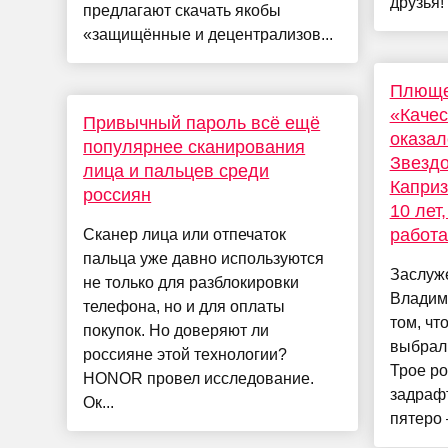
друзья!
предлагают скачать якобы
«защищённые и децентрализов...
Плюще
«Каче
Привычный пароль всё ещё
оказал
популярнее сканирования
Звездо
лица и пальцев среди
Каприз
россиян
10 лет
работа
Сканер лица или отпечаток
пальца уже давно используются
Заслуж
не только для разблокировки
Владим
телефона, но и для оплаты
том, чт
покупок. Но доверяют ли
выбрали
россияне этой технологии?
Трое р
HONOR провел исследование.
задраф
Ок...
пятеро –