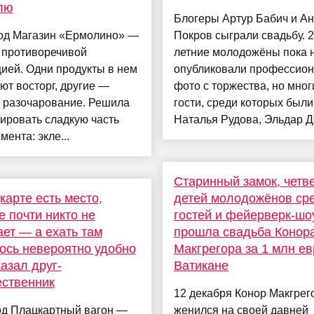
лю
Блогеры Артур Бабич и А
од Магазин «Ермолино» —
Покров сыграли свадьбу. 2
 противоречивой
летние молодожёны пока 
ией. Одни продукты в нем
опубликовали профессио
т восторг, другие —
фото с торжества, но мног
е разочарование. Решила
гости, среди которых были
ировать сладкую часть
Наталья Рудова, Эльдар Дж
мента: экле...
Старинный замок, четв
карте есть место,
детей молодожёнов ср
е почти никто не
гостей и фейерверк-шоу
ет — а ехать там
прошла свадьба Конор
ось невероятно удобно
Макгрегора за 1 млн ев
казал друг-
Ватикане
ственник
12 декабря Конор Макгрег
од Плацкартный вагон —
женился на своей давней