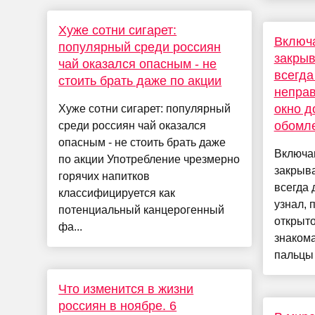
Хуже сотни сигарет:
Включ
популярный среди россиян
закрыв
чай оказался опасным - не
всегда
стоить брать даже по акции
неправ
окно д
Хуже сотни сигарет: популярный
обомл
среди россиян чай оказался
опасным - не стоить брать даже
Включа
по акции Употребление чрезмерно
закрыва
горячих напитков
всегда 
классифицируется как
узнал, 
потенциальный канцерогенный
открыт
фа...
знакома
пальцы 
Что изменится в жизни
россиян в ноябре. 6