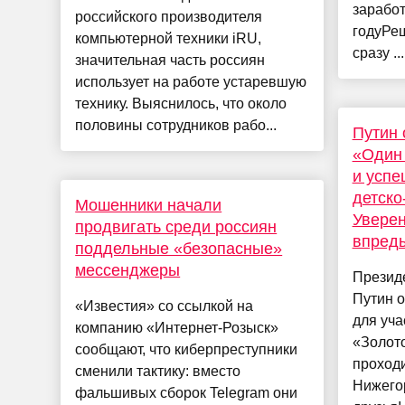
заработ
российского производителя
годуРе
компьютерной техники iRU,
сразу ...
значительная часть россиян
использует на работе устаревшую
технику. Выяснилось, что около
половины сотрудников рабо...
Путин 
«Один 
и успе
детско
Мошенники начали
Уверен
продвигать среди россиян
впредь
поддельные «безопасные»
мессенджеры
Презид
Путин 
«Известия» со ссылкой на
для уч
компанию «Интернет-Розыск»
«Золот
сообщают, что киберпреступники
проходи
сменили тактику: вместо
Нижегор
фальшивых сборок Telegram они