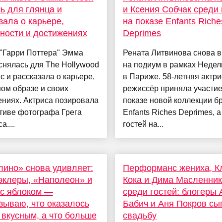
ь для глянца и
и Ксения Собчак среди 
зала о карьере,
на показе Enfants Riche
ности и достижениях
Deprimes
 "Гарри Поттера" Эмма
Рената Литвинова снова 
снялась для The Hollywood
на подиум в рамках Неде
ic и рассказала о карьере,
в Париже. 58-летняя актри
ом образе и своих
режиссёр приняла участие
ниях. Актриса позировала
показе новой коллекции б
тиве фотографа Грега
Enfants Riches Deprimes, а
а....
гостей на...
ино» снова удивляет:
Перформанс жениха, К
эклеры, «Наполеон» и
Кока и Дима Масленни
с яблоком —
среди гостей: блогеры 
зываю, что оказалось
Бабич и Аня Покров сы
вкусным, а что больше
свадьбу