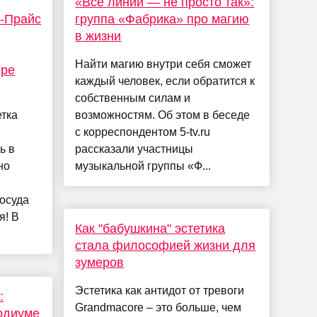
«Все линии — не просто так»:
с-Прайс
группа «Фабрика» про магию
в жизни
Найти магию внутри себя сможет
ере
каждый человек, если обратится к
собственным силам и
тка
возможностям. Об этом в беседе
с корреспондентом 5-tv.ru
ь в
рассказали участницы
но
музыкальной группы «Ф...
осуда
я! В
Как "бабушкина" эстетика
стала философией жизни для
зумеров
Эстетика как антидот от тревоги
:
Grandmacore – это больше, чем
одиуме