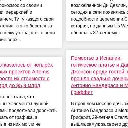
рокосмос со своими
возлюбленной Ди Девлин,
и, иерархией и
сегодня в сети появились 
нием. Тут у каждого свои
подробности церемонии.С
тения: кто-то борется за
которая, по данным Us Wee
полку у окна, кто-то ценит
обошлась 37-летнему...
ие верх...
Поместье в Испании,
тказалось от четырёх
готическое платье и Да
ых проектов Artemis
Джонсон среди гостей: 
роста их стоимости с
прошла свадьба дочер
лрд до $5,9 млрд
Антонио Бандераса и 
Гриффит
а показала, что
нные элементы лунной
В прошлом месяце дочь а
ммы продолжали дорожать
Антонио Бандераса и Мел
вать от графика, а
Гриффит, 29-летняя Стелл
ые из них могли не
вышла замуж за своего др