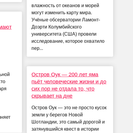
влажность от океанов и морей
могут изменить карту мира.
Учёные обсерватории Ламонт-
имают
Доэрти Колумбийского
университета (США) провели
исследование, которое охватило
пер...
Остров Оук — 200 лет яма
ьной
пьёт человеческие жизни и до
сто
сих пор не отдала то, что
аря
скрывает на дне
Остров Оук — это не просто кусок
земли у берегов Новой
лняет
Шотландии, это самый дорогой и
затянувшийся квест в истории