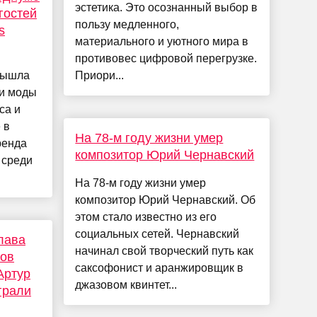
эстетика. Это осознанный выбор в
гостей
пользу медленного,
s
материального и уютного мира в
противовес цифровой перегрузке.
вышла
Приори...
ли моды
са и
 в
На 78-м году жизни умер
ренда
композитор Юрий Чернавский
 среди
На 78-м году жизни умер
композитор Юрий Чернавский. Об
этом стало известно из его
социальных сетей. Чернавский
лава
начинал свой творческий путь как
ков
саксофонист и аранжировщик в
Артур
джазовом квинтет...
грали