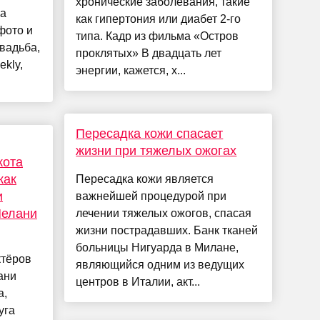
хронические заболевания, такие
 а
как гипертония или диабет 2-го
фото и
типа. Кадр из фильма «Остров
вадьба,
проклятых» В двадцать лет
kly,
энергии, кажется, х...
Пересадка кожи спасает
жизни при тяжелых ожогах
кота
как
Пересадка кожи является
и
важнейшей процедурой при
Мелани
лечении тяжелых ожогов, спасая
жизни пострадавших. Банк тканей
больницы Нигуарда в Милане,
ктёров
являющийся одним из ведущих
ани
центров в Италии, акт...
а,
уга