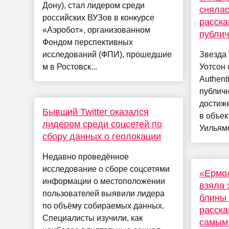
Дону), стал лидером среди
снялас
российских ВУЗов в конкурсе
расска
«Аэробот», организованном
публич
Фондом перспективных
исследований (ФПИ), прошедшие
Звезда
м в Ростовск...
Уотсон 
Authent
публичн
достиже
Бывший Twitter оказался
в объек
лидером среди соцсетей по
Уильямс
сбору данных о геолокации
Недавно проведённое
исследование о сборе соцсетями
«Ермол
информации о местоположении
взяла 
пользователей выявили лидера
блины 
по объёму собираемых данных.
расска
Специалисты изучили, как
самым 