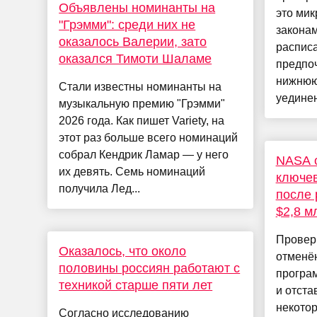
Объявлены номинанты на
это мик
"Грэмми": среди них не
законам
оказалось Валерии, зато
расписа
оказался Тимоти Шаламе
предпоч
нижнюю 
Стали известны номинанты на
уединен
музыкальную премию "Грэмми"
2026 года. Как пишет Variety, на
этот раз больше всего номинаций
собрал Кендрик Ламар — у него
NASA о
их девять. Семь номинаций
ключев
получила Лед...
после 
$2,8 м
Проверк
Оказалось, что около
отменё
половины россиян работают с
програ
техникой старше пяти лет
и отста
некотор
Согласно исследованию