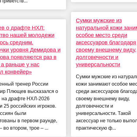
 Приветств...
Сумки мужские из
в о драфте НХЛ:
натуральной кожи зан
ство нашей молодежи
особое место среди
ось средним.
аксессуаров благодаря
чки уровня Демидова и
своему внешнему виду,
ова появляются раз в
долговечности и
, а раньше у нас
универсальности
л конвейер»
Сумки мужские из натурал
енный тренер России
кожи занимают особое ме
ир Плющев высказался о
среди аксессуаров благод
о на драфте НХЛ-2026
своему внешнему виду,
 25 российских игроков.
долговечности и
оссиян были
универсальности. Такой
тованы в первом раунде,
аксессуар не только выпо
 во втором, трое – ...
практическую ф...