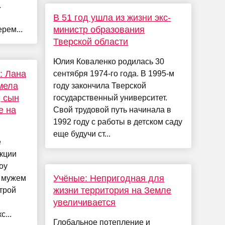
.
В 51 год ушла из жизни экс-
министр образования
рем...
Тверской области
Юлия Коваленко родилась 30
: Лана
сентября 1974-го года. В 1995-м
мела
году закончила Тверской
, сын
государственный университет.
е на
Свой трудовой путь начинала в
1992 году с работы в детском саду
еще будучи ст...
е
кции
оу
Учёные: Непригодная для
с мужем
жизни территория на Земле
трой
увеличивается
...
Глобальное потепление и