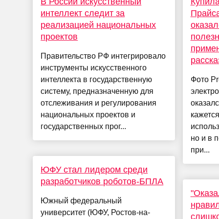
В России искусственный
Купила
интеллект следит за
Прайса
реализацией национальных
оказал
проектов
полезн
примен
Правительство РФ интегрировало
расск
инструменты искусственного
интеллекта в государственную
Фото P
систему, предназначенную для
электро
отслеживания и регулирования
оказалс
национальных проектов и
кажется
государственных прог...
использ
но и в 
при...
ЮФУ стал лидером среди
разработчиков роботов-БПЛА
"Оказа
Южный федеральный
нравил
университет (ЮФУ, Ростов-на-
слишко