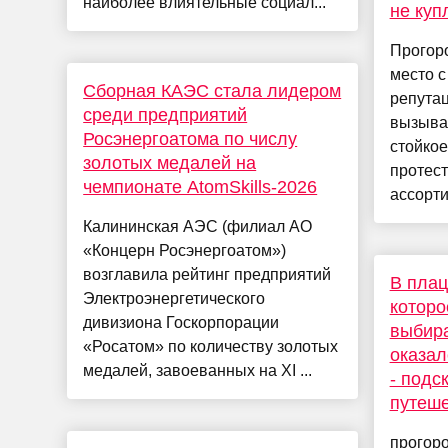
наиболее влиятельные социал...
не куп
Прогор
место с
Сборная КАЭС стала лидером
репутац
среди предприятий
вызываю
Росэнергоатома по числу
стойко
золотых медалей на
протест
чемпионате AtomSkills-2026
ассорти
Калининская АЭС (филиал АО
«Концерн Росэнергоатом»)
возглавила рейтинг предприятий
В плац
Электроэнергетического
которо
дивизиона Госкорпорации
выбира
«Росатом» по количеству золотых
оказал
медалей, завоеванных на XI ...
- подс
путеше
прогор