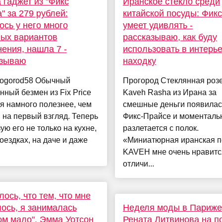
 гаджет из "Фикс
Иранское стекло среди
" за 279 рублей:
китайской посуды: Фик
ось у него много
умеет удивлять -
ых вариантов
рассказываю, как буду
ения, нашла 7 -
использовать в интерь
азываю
находку
rogorod58 Обычный
Прогород Стеклянная розе
нный безмен из Fix Price
Kaveh Rasha из Ирана за
я намного полезнее, чем
смешные деньги появилас
 на первый взгляд. Теперь
Фикс-Прайсе и моменталь
ую его не только на кухне,
разлетается с полок.
поездках, на даче и даже
«Миниатюрная иранская п
KAVEH мне очень нравитс
отличи...
лось, что тем, что мне
ось, я занималась
Неделя моды в Париже
м мало". Эмма Уотсон
Рената Литвинова на п