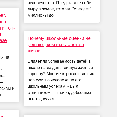
человечества. Представьте себе
дыру в земле, которая "съедает"
в",
миллионы до...
ана
 и топ-
я
Почему школьные оценки не
азе
решают, кем вы станете в
жизни
ых на
Влияет ли успеваемость детей в
школе на их дальнейшую жизнь и
з
карьеру? Многие взрослые до сих
ова
пор судят о человеке по его
 —
школьным успехам. «Был
осквы и
отличником — значит, добьёшься
..
всего», «учил...