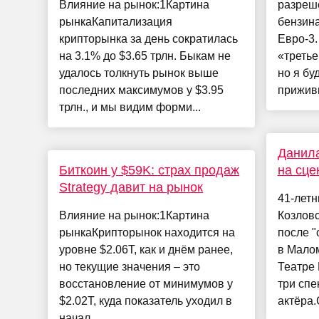
Влияние на рынок:1Картина
разреше
рынкаКапитализация
бензина
крипторынка за день сократилась
Евро‑3.
на 3.1% до $3.65 трлн. Быкам не
«третье
удалось толкнуть рынок выше
но я бу
последних максимумов у $3.95
приживш
трлн., и мы видим форми...
Данила
Биткоин у $59K: страх продаж
на сце
Strategy давит на рынок
41-летн
Влияние на рынок:1Картина
Козловс
рынкаКрипторынок находится на
после "
уровне $2.06T, как и днём ранее,
в Мало
но текущие значения – это
Театре 
восстановление от минимумов у
три спе
$2.02T, куда показатель уходил в
актёра.
начал...