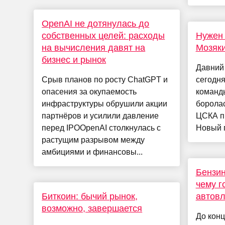
OpenAI не дотянулась до
собственных целей: расходы
Нужен 
на вычисления давят на
Мозяки
бизнес и рынок
Давний
Срыв планов по росту ChatGPT и
сегодня
опасения за окупаемость
команды
инфраструктуры обрушили акции
боролас
партнёров и усилили давление
ЦСКА п
перед IPOOpenAI столкнулась с
Новый п
растущим разрывом между
амбициями и финансовы...
Бензин
чему г
Биткоин: бычий рынок,
автов
возможно, завершается
До конц