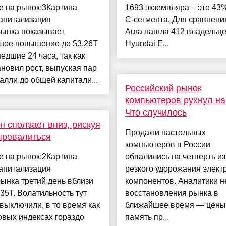
е на рынок:3Картина
1693 экземпляра – это 43
апитализация
С-сегмента. Для сравнени
рынка показывает
Aura нашла 412 владельце
шое повышение до $3.26T
Hyundai E...
едшие 24 часа, так как
новил рост, выпуская пар
алли до общей капитали...
Российский рынок
компьютеров рухнул на
Что случилось
н сползает вниз, рискуя
Продажи настольных
провалиться
компьютеров в России
е на рынок:2Картина
обвалились на четверть из
апитализация
резкого удорожания элект
ынка третий день вблизи
компонентов. Аналитики н
.35T. Волатильность тут
восстановления рынка в
выключили, в то время как
ближайшее время — цены
вых индексах гораздо
память пр...