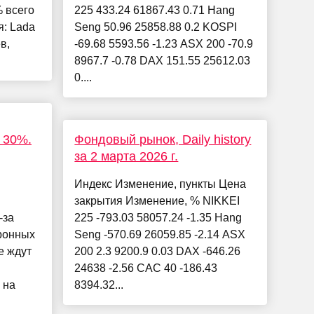
% всего
225 433.24 61867.43 0.71 Hang
я: Lada
Seng 50.96 25858.88 0.2 KOSPI
в,
-69.68 5593.56 -1.23 ASX 200 -70.9
8967.7 -0.78 DAX 151.55 25612.03
0....
 30%.
Фондовый рынок, Daily history
за 2 марта 2026 г.
Индекс Изменение, пункты Цена
закрытия Изменение, % NIKKEI
-за
225 -793.03 58057.24 -1.35 Hang
ронных
Seng -570.69 26059.85 -2.14 ASX
е ждут
200 2.3 9200.9 0.03 DAX -646.26
24638 -2.56 CAC 40 -186.43
 на
8394.32...