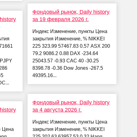
Фондовый рынок, Daily history
istory
за 19 февраля 2026 г.
Индекс Изменение, пункты Цена
ытия
закрытия Изменение, % NIKKEI
71661
225 323.99 57467.83 0.57 ASX 200
79.2 9086.2 0.88 DAX -234.64
BPJPY
25043.57 -0.93 CAC 40 -30.25
286
8398.78 -0.36 Dow Jones -267.5
65
49395.16...
C...
Фондовый рынок, Daily history
istory
за 4 августа 2026 г.
Индекс Изменение, пункты Цена
ы Цена
закрытия Изменение, % NIKKEI
ang
225 202.63 63957.53 0.32 Hang