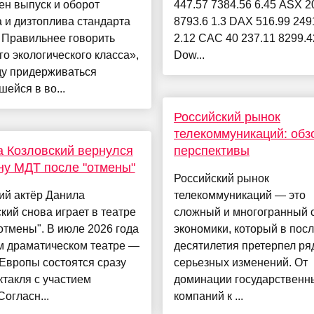
н выпуск и оборот
447.57 7384.56 6.45 ASX 2
 и дизтоплива стандарта
8793.6 1.3 DAX 516.99 249
 Правильнее говорить
2.12 CAC 40 237.11 8299.4
го экологического класса»,
Dow...
ду придерживаться
ейся в во...
Российский рынок
телекоммуникаций: обз
 Козловский вернулся
перспективы
ну МДТ после "отмены"
Российский рынок
ий актёр Данила
телекоммуникаций — это
кий снова играет в театре
сложный и многогранный 
отмены". В июле 2026 года
экономики, который в пос
м драматическом театре —
десятилетия претерпел ря
Европы состоятся сразу
серьезных изменений. От
ктакля с участием
доминации государственн
Согласн...
компаний к ...