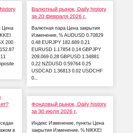
istory
Валютный рынок, Daily history
за 20 февраля 2026 г.
ы Цена
Валютная пара Цена закрытия
IKKEI
Изменение, % AUDUSD 0.70829
SX 200
0.48 EURJPY 182.689 0.21
-152.87
EURUSD 1.17854 0.14 GBPJPY
.11
209.069 0.28 GBPUSD 1.34881
posite
0.22 NZDUSD 0.59764 0.25
USDCAD 1.36813 0.02 USDCHF
0...
л
дет?
Фондовый рынок, Daily history
за 30 июля 2026 г.
 седан
Индекс Изменение, пункты Цена
ражом в
закрытия Изменение, % NIKKEI