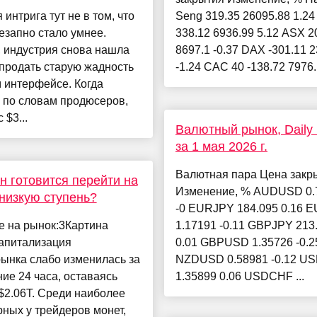
 интрига тут не в том, что
Seng 319.35 26095.88 1.2
езапно стало умнее.
338.12 6936.99 5.12 ASX 2
 индустрия снова нашла
8697.1 -0.37 DAX -301.11 
продать старую жадность
-1.24 CAC 40 -138.72 7976.1
 интерфейсе. Когда
 по словам продюсеров,
 $3...
Валютный рынок, Daily h
за 1 мая 2026 г.
Валютная пара Цена закр
н готовится перейти на
Изменение, % AUDUSD 0.
низкую ступень?
-0 EURJPY 184.095 0.16
е на рынок:3Картина
1.17191 -0.11 GBPJPY 213
апитализация
0.01 GBPUSD 1.35726 -0.2
ынка слабо изменилась за
NZDUSD 0.58981 -0.12 U
ие 24 часа, оставаясь
1.35899 0.06 USDCHF ...
$2.06T. Среди наиболее
ных у трейдеров монет,