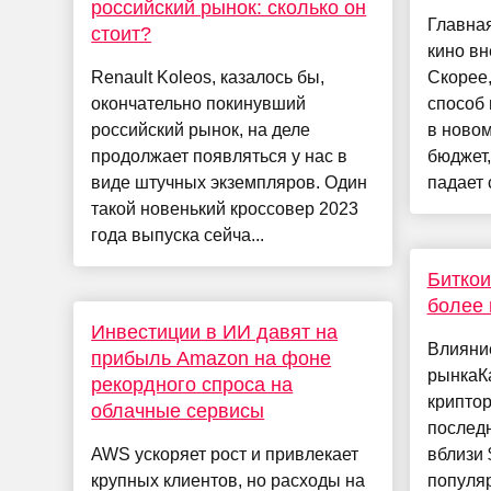
российский рынок: сколько он
Главная
стоит?
кино вн
Renault Koleos, казалось бы,
Скорее,
окончательно покинувший
способ 
российский рынок, на деле
в новом
продолжает появляться у нас в
бюджет,
виде штучных экземпляров. Один
падает с
такой новенький кроссовер 2023
года выпуска сейча...
Биткои
более 
Инвестиции в ИИ давят на
Влияни
прибыль Amazon на фоне
рынкаК
рекордного спроса на
криптор
облачные сервисы
последн
AWS ускоряет рост и привлекает
вблизи 
крупных клиентов, но расходы на
популяр