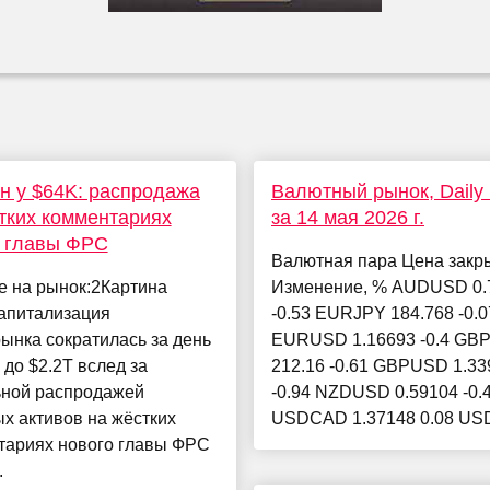
н у $64K: распродажа
Валютный рынок, Daily h
тких комментариях
за 14 мая 2026 г.
о главы ФРС
Валютная пара Цена закр
е на рынок:2Картина
Изменение, % AUDUSD 0.
апитализация
-0.53 EURJPY 184.768 -0.0
ынка сократилась за день
EURUSD 1.16693 -0.4 GB
 до $2.2T вслед за
212.16 -0.61 GBPUSD 1.33
ьной распродажей
-0.94 NZDUSD 0.59104 -0.
х активов на жёстких
USDCAD 1.37148 0.08 USD
тариях нового главы ФРС
.