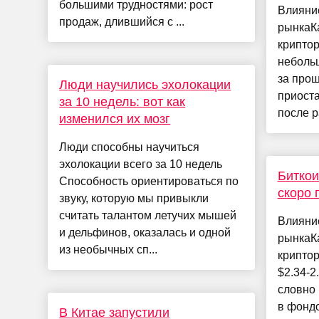
большими трудностями: рост
Влияни
продаж, длившийся с ...
рынкаК
крипто
неболь
за прош
Люди научились эхолокации
приоста
за 10 недель: вот как
после р
изменился их мозг
Люди способны научиться
эхолокации всего за 10 недель
Биткои
Способность ориентироваться по
скоро 
звуку, которую мы привыкли
считать талантом летучих мышей
Влияни
и дельфинов, оказалась и одной
рынкаК
из необычных сп...
криптор
$2.34-2
словно 
в фондо
В Китае запустили