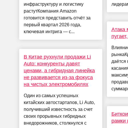
инфраструктуру и логистику
лидерам
растутКомпания Amazon
готовится представить отчёт за
первый квартал 2026 года,
Атака 
ключевая интрига — с...
пугает
Влияни
рынкаК
В Китае рухнули продажи Li
даётся 
Auto: конкуренты давят
касания
ценами, а гибридная линейка
максим
не развивается из-за фокуса
продавц
на чистых электромобилях
суммарн
Один из самых успешных
китайских автостартапов, Li Auto,
получивший известность за счет
Биткои
своих прорывных гибридных
рамки 
внедорожников, столкнулся с