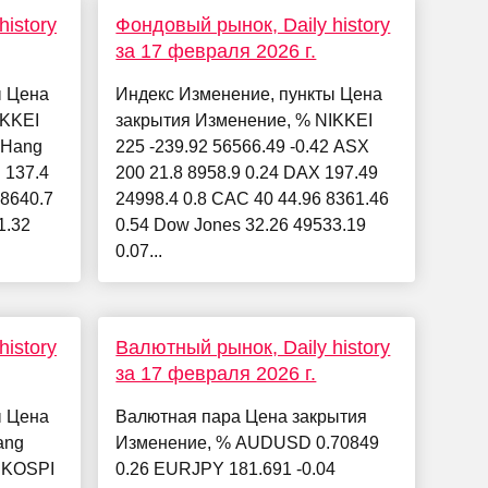
istory
Фондовый рынок, Daily history
за 17 февраля 2026 г.
ы Цена
Индекс Изменение, пункты Цена
IKKEI
закрытия Изменение, % NIKKEI
8 Hang
225 -239.92 56566.49 -0.42 ASX
 137.4
200 21.8 8958.9 0.24 DAX 197.49
 8640.7
24998.4 0.8 CAC 40 44.96 8361.46
1.32
0.54 Dow Jones 32.26 49533.19
0.07...
istory
Валютный рынок, Daily history
за 17 февраля 2026 г.
ы Цена
Валютная пара Цена закрытия
ang
Изменение, % AUDUSD 0.70849
2 KOSPI
0.26 EURJPY 181.691 -0.04