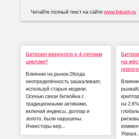
Читайте полный текст на сайте
www.fxteam.ru
Биткоин вернулся к 4-летним
Биткои
циклам?
на жёс
новог
Влияние на рынок:2Когда
неопределённость зашкаливает,
Влияни
используй старые модели.
рынкаК
Осенью связи биткойна с
криптор
традиционными активами,
на 2.6%
включая индексы, доллар и
глобал
золото, были нарушены.
рисковы
Инвесторы вер...
коммен
Уорша..