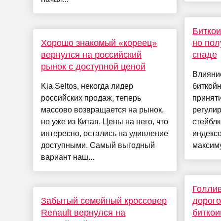
Биткои
Хорошо знакомый «кореец»
но пол
вернулся на российский
спаде
рынок с доступной ценой
Влияни
Kia Seltos, некогда лидер
биткойн
российских продаж, теперь
приняти
массово возвращается на рынок,
регули
но уже из Китая. Цены на него, что
стейбл
интересно, остались на удивление
индекс
доступными. Самый выгодный
максиму
вариант наш...
Голлив
Забытый семейный кроссовер
дорого
Renault вернулся на
биткои