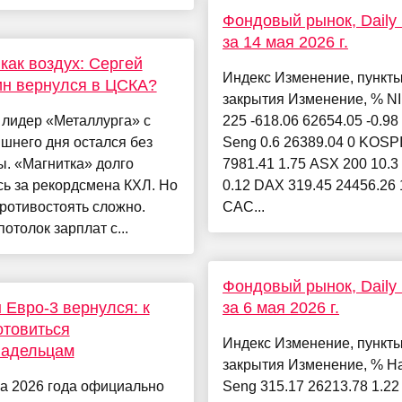
Фондовый рынок, Daily h
за 14 мая 2026 г.
как воздух: Сергей
Индекс Изменение, пункт
н вернулся в ЦСКА?
закрытия Изменение, % N
 лидер «Металлурга» с
225 -618.06 62654.05 -0.9
шнего дня остался без
Seng 0.6 26389.04 0 KOSPI
. «Магнитка» долго
7981.41 1.75 ASX 200 10.3
ь за рекордсмена КХЛ. Но
0.12 DAX 319.45 24456.26 
ротивостоять сложно.
CAC...
отолок зарплат с...
Фондовый рынок, Daily h
 Евро‑3 вернулся: к
за 6 мая 2026 г.
отовиться
Индекс Изменение, пункт
ладельцам
закрытия Изменение, % H
а 2026 года официально
Seng 315.17 26213.78 1.2