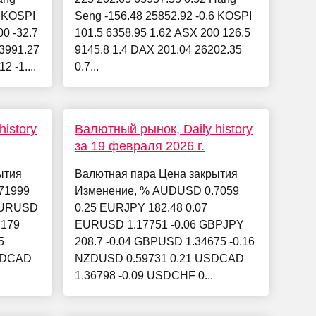
4 KOSPI
Seng -156.48 25852.92 -0.6 KOSPI
00 -32.7
101.5 6358.95 1.62 ASX 200 126.5
23991.27
9145.8 1.4 DAX 201.04 26202.35
2 -1....
0.7...
istory
Валютный рынок, Daily history
за 19 февраля 2026 г.
ытия
Валютная пара Цена закрытия
71999
Изменение, % AUDUSD 0.7059
 EURUSD
0.25 EURJPY 182.48 0.07
.179
EURUSD 1.17751 -0.06 GBPJPY
5
208.7 -0.04 GBPUSD 1.34675 -0.16
SDCAD
NZDUSD 0.59731 0.21 USDCAD
1.36798 -0.09 USDCHF 0...