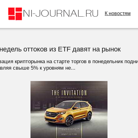
К новостям
недель оттоков из ETF давят на рынок
ация крипторынка на старте торгов в понедельник подни
авляя свыше 5% к уровням не...