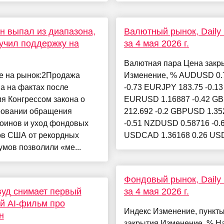
н выпал из диапазона,
Валютный рынок, Daily h
учил поддержку на
за 4 мая 2026 г.
Валютная пара Цена закр
е на рынок:2Продажа
Изменение, % AUDUSD 0.
а на фактах после
-0.73 EURJPY 183.75 -0.13
я Конгрессом закона о
EURUSD 1.16887 -0.42 G
ровании обращения
212.692 -0.2 GBPUSD 1.35
коинов и уход фондовых
-0.51 NZDUSD 0.58716 -0.
ов США от рекордных
USDCAD 1.36168 0.26 USD
мов позволили «ме...
Фондовый рынок, Daily h
уд снимает первый
за 4 мая 2026 г.
й AI-фильм про
Индекс Изменение, пункт
н
закрытия Изменение, % H