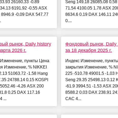
33.93 26160.33 -0.89
Seng 149.18 26085.08 0.5
34.13 6191.92 -0.55 ASX
71.54 4100.05 1.78 ASX 20
1 8946.9 -0.09 DAX 547.77
8634.6 0.19 DAX 146.11 24
.
0....
ый рынок, Daily history
Фондовый рынок, Daily h
арта 2026 г.
за 18 декабря 2025 г.
 Изменение, пункты Цена
Индекс Изменение, пункт
ия Изменение, % NIKKEI
закрытия Изменение, % N
2.13 51063.72 -1.58 Hang
225 -510.78 49001.5 -1.03 
.35 24788.14 0.15 KOSPI
Seng 29.35 25498.13 0.12
 5052.46 -4.26 ASX 200
-61.9 3994.51 -1.53 ASX 20
81.8 0.25 DAX 117.16
8588.2 0.03 DAX 238.91 24
 ...
CAC 4...