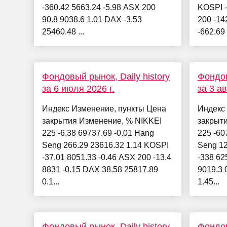
-360.42 5663.24 -5.98 ASX 200
KOSPI -
90.8 9038.6 1.01 DAX -3.53
200 -14
25460.48 ...
-662.69 
Фондовый рынок, Daily history
Фондов
за 6 июля 2026 г.
за 3 ав
Индекс Изменение, пункты Цена
Индекс
закрытия Изменение, % NIKKEI
закрыт
225 -6.38 69737.69 -0.01 Hang
225 -60
Seng 266.29 23616.32 1.14 KOSPI
Seng 12
-37.01 8051.33 -0.46 ASX 200 -13.4
-338 62
8831 -0.15 DAX 38.58 25817.89
9019.3 
0.1...
1.45...
Фондовый рынок, Daily history
Фондов