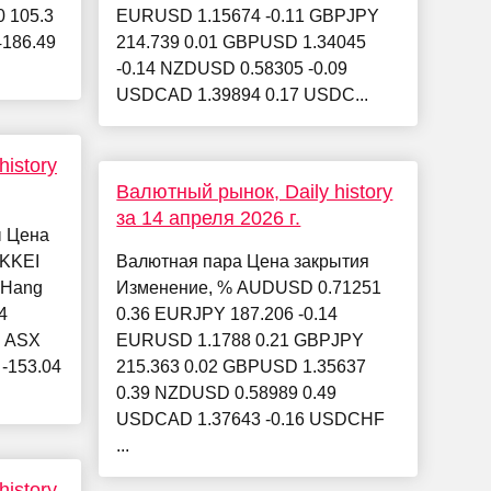
0 105.3
EURUSD 1.15674 -0.11 GBPJPY
4186.49
214.739 0.01 GBPUSD 1.34045
-0.14 NZDUSD 0.58305 -0.09
USDCAD 1.39894 0.17 USDC...
istory
Валютный рынок, Daily history
за 14 апреля 2026 г.
ы Цена
IKKEI
Валютная пара Цена закрытия
6 Hang
Изменение, % AUDUSD 0.71251
4
0.36 EURJPY 187.206 -0.14
4 ASX
EURUSD 1.1788 0.21 GBPJPY
 -153.04
215.363 0.02 GBPUSD 1.35637
0.39 NZDUSD 0.58989 0.49
USDCAD 1.37643 -0.16 USDCHF
...
istory