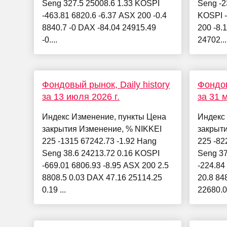
Seng 327.5 25008.6 1.33 KOSPI
Seng -2
-463.81 6820.6 -6.37 ASX 200 -0.4
KOSPI -
8840.7 -0 DAX -84.04 24915.49
200 -8.
-0....
24702...
Фондовый рынок, Daily history
Фондов
за 13 июля 2026 г.
за 31 м
Индекс Изменение, пункты Цена
Индекс
закрытия Изменение, % NIKKEI
закрыт
225 -1315 67242.73 -1.92 Hang
225 -82
Seng 38.6 24213.72 0.16 KOSPI
Seng 37
-669.01 6806.93 -8.95 ASX 200 2.5
-224.84
8808.5 0.03 DAX 47.16 25114.25
20.8 84
0.19 ...
22680.04