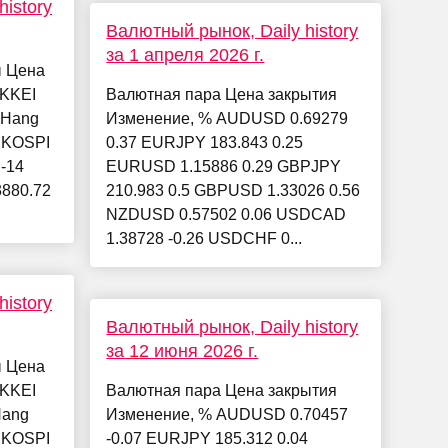
istory
Валютный рынок, Daily history
за 1 апреля 2026 г.
ы Цена
IKKEI
Валютная пара Цена закрытия
5 Hang
Изменение, % AUDUSD 0.69279
7 KOSPI
0.37 EURJPY 183.843 0.25
 -14
EURUSD 1.15886 0.29 GBPJPY
3880.72
210.983 0.5 GBPUSD 1.33026 0.56
NZDUSD 0.57502 0.06 USDCAD
1.38728 -0.26 USDCHF 0...
istory
Валютный рынок, Daily history
за 12 июня 2026 г.
ы Цена
IKKEI
Валютная пара Цена закрытия
Hang
Изменение, % AUDUSD 0.70457
5 KOSPI
-0.07 EURJPY 185.312 0.04