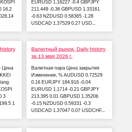
8 KOSPI
EURUSD 1.16227 -0.4 GBPJPY
0 16.2
211.449 -0.36 GBPUSD 1.33161
028.14
-0.63 NZDUSD 0.58365 -1.28
USDCAD 1.37529 0.27 USD...
istory
Валютный рынок, Daily history
за 13 мая 2026 г.
ы Цена
Валютная пара Цена закрытия
IKKEI
Изменение, % AUDUSD 0.72529
Hang
0.16 EURJPY 184.916 -0.04
 KOSPI
EURUSD 1.1714 -0.21 GBPJPY
0 3
213.395 0.01 GBPUSD 1.35206
199.5 1
-0.15 NZDUSD 0.59331 -0.3
USDCAD 1.37047 0.07 USDCHF...