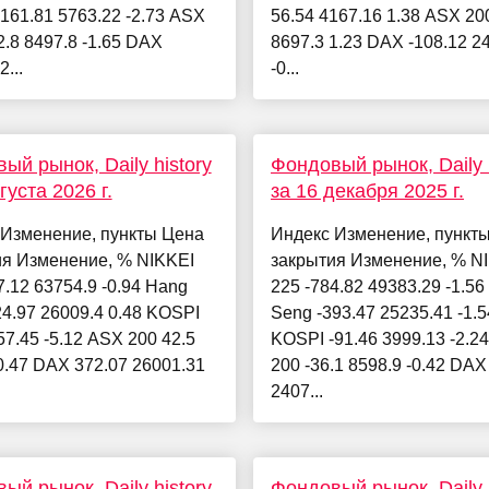
161.81 5763.22 -2.73 ASX
56.54 4167.16 1.38 ASX 20
2.8 8497.8 -1.65 DAX
8697.3 1.23 DAX -108.12 2
2...
-0...
ый рынок, Daily history
Фондовый рынок, Daily h
густа 2026 г.
за 16 декабря 2025 г.
 Изменение, пункты Цена
Индекс Изменение, пункт
ия Изменение, % NIKKEI
закрытия Изменение, % N
7.12 63754.9 -0.94 Hang
225 -784.82 49383.29 -1.5
4.97 26009.4 0.48 KOSPI
Seng -393.47 25235.41 -1.5
57.45 -5.12 ASX 200 42.5
KOSPI -91.46 3999.13 -2.2
0.47 DAX 372.07 26001.31
200 -36.1 8598.9 -0.42 DAX
2407...
ый рынок, Daily history
Фондовый рынок, Daily h