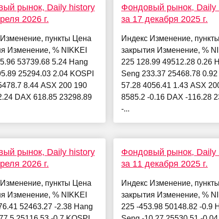
ый рынок, Daily history
Фондовый рынок, Daily h
реля 2026 г.
за 17 декабря 2025 г.
 Изменение, пункты Цена
Индекс Изменение, пункт
ия Изменение, % NIKKEI
закрытия Изменение, % N
5.96 53739.68 5.24 Hang
225 128.99 49512.28 0.26 
5.89 25294.03 2.04 KOSPI
Seng 233.37 25468.78 0.9
5478.7 8.44 ASX 200 190
57.28 4056.41 1.43 ASX 200
2.24 DAX 618.85 23298.89
8585.2 -0.16 DAX -116.28 
-...
ый рынок, Daily history
Фондовый рынок, Daily h
реля 2026 г.
за 11 декабря 2025 г.
 Изменение, пункты Цена
Индекс Изменение, пункт
ия Изменение, % NIKKEI
закрытия Изменение, % N
76.41 52463.27 -2.38 Hang
225 -453.98 50148.82 -0.9 
77.5 25116.53 -0.7 KOSPI
Seng -10.27 25530.51 -0.0