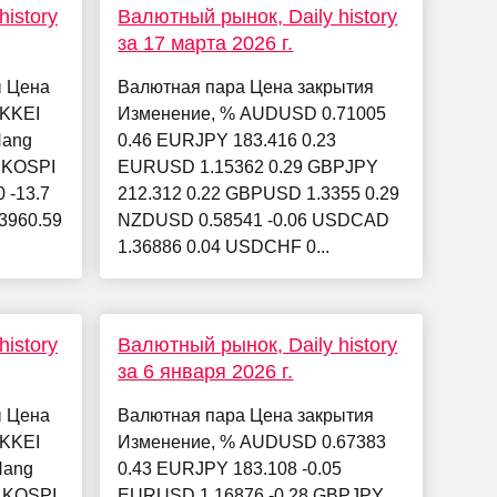
istory
Валютный рынок, Daily history
за 17 марта 2026 г.
ы Цена
Валютная пара Цена закрытия
IKKEI
Изменение, % AUDUSD 0.71005
Hang
0.46 EURJPY 183.416 0.23
2 KOSPI
EURUSD 1.15362 0.29 GBPJPY
 -13.7
212.312 0.22 GBPUSD 1.3355 0.29
23960.59
NZDUSD 0.58541 -0.06 USDCAD
1.36886 0.04 USDCHF 0...
istory
Валютный рынок, Daily history
за 6 января 2026 г.
ы Цена
Валютная пара Цена закрытия
IKKEI
Изменение, % AUDUSD 0.67383
Hang
0.43 EURJPY 183.108 -0.05
4 KOSPI
EURUSD 1.16876 -0.28 GBPJPY