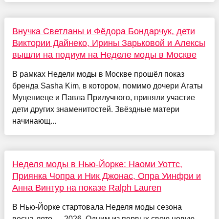
Внучка Светланы и Фёдора Бондарчук, дети
Виктории Дайнеко, Ирины Зарьковой и Алексы
вышли на подиум на Неделе моды в Москве
В рамках Недели моды в Москве прошёл показ
бренда Sasha Kim, в котором, помимо дочери Агаты
Муцениеце и Павла Прилучного, приняли участие
дети других знаменитостей. Звёздные матери
начинающ...
Неделя моды в Нью-Йорке: Наоми Уоттс,
Приянка Чопра и Ник Джонас, Опра Уинфри и
Анна Винтур на показе Ralph Lauren
В Нью-Йорке стартовала Неделя моды сезона
весна-лето — 2026. Одним из первых свою новую