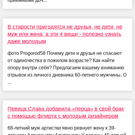
приёмными доч...
В старости пригодятся не друзья, не дети, не
муж или жена, а эти 4 вещи - полезно узнать
даже молодым
фото Progorod58 Почему дети и друзья не спасают
от одиночества в пожилом возрасте? Как найти
опору внутри себя? Предлагаем вашему вниманию
отрывок из личного дневника 60-летнего мужчины. О
...
Певица Слава добавила «перца» в свой брак
с помощью флирта с молодым дизайнером
68-летний муж артистки явно ревнует жену к 39-