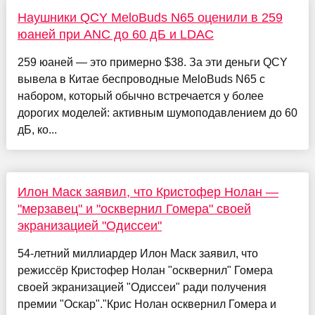
Наушники QCY MeloBuds N65 оценили в 259
юаней при ANC до 60 дБ и LDAC
259 юаней — это примерно $38. За эти деньги QCY
вывела в Китае беспроводные MeloBuds N65 с
набором, который обычно встречается у более
дорогих моделей: активным шумоподавлением до 60
дБ, ко...
Илон Маск заявил, что Кристофер Нолан —
"мерзавец" и "осквернил Гомера" своей
экранизацией "Одиссеи"
54-летний миллиардер Илон Маск заявил, что
режиссёр Кристофер Нолан "осквернил" Гомера
своей экранизацией "Одиссеи" ради получения
премии "Оскар"."Крис Нолан осквернил Гомера и