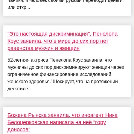
паники, и человек своими руками переводит деньги
или откр...
"Это настоящая дискриминация". Пенелопа
Крус заявила, что в мире до сих пор нет
равенства мужчин и женщин
52-летняя актриса Пенелопа Крус заявила, что
мужчины до сих пор дискриминируют женщин через
ограниченное финансирование исследований
женского здоровья."Шокирует, что на протяжении
десятилет...
Божена Рынска заявила, что иноагент Ника
Белоцерковская написала на неё "гору
доносов"