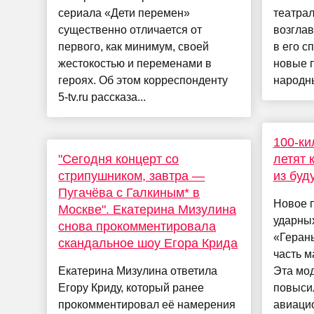
сериала «Дети перемен»
театра
существенно отличается от
возглав
первого, как минимум, своей
в его с
жестокостью и переменами в
новые 
героях. Об этом корреспонденту
народны
5-tv.ru рассказа...
100-к
"Сегодня концерт со
летят 
стрипушником, завтра —
из буд
Пугачёва с Галкиным* в
Новое 
Москве". Екатерина Мизулина
ударны
снова прокомментировала
«Геран
скандальное шоу Егора Крида
часть м
Екатерина Мизулина ответила
Эта мо
Егору Криду, который ранее
повыси
прокомментировал её намерения
авиацио