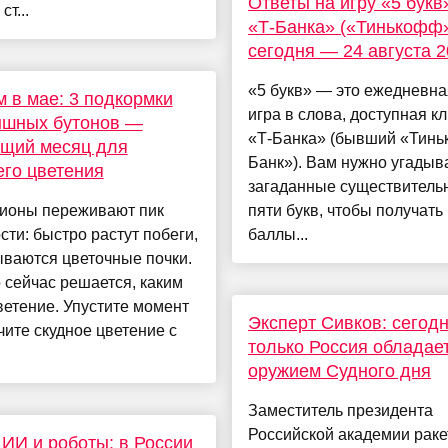
Ответы на игру «5 букв
т...
«Т-Банка» («Тинькофф»
сегодня — 24 августа 
«5 букв» — это ежедневна
 в мае: 3 подкормки
игра в слова, доступная к
ышных бутонов —
«Т-Банка» (бывший «Тин
щий месяц для
Банк»). Вам нужно угадыв
го цветения
загаданные существитель
пионы переживают пик
пяти букв, чтобы получать
сти: быстро растут побеги,
баллы...
ваются цветочные почки.
сейчас решается, каким
ветение. Упустите момент
Эксперт Сивков: сегод
ите скудное цветение с
только Россия обладае
оружием Судного дня
Заместитель президента
Российской академии раке
 ИИ и роботы: в России