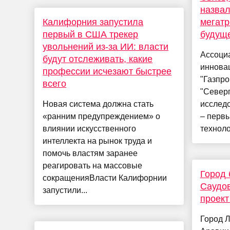
назвал
Калифорния запустила
мегат
первый в США трекер
будущ
увольнений из-за ИИ: власти
Ассоци
будут отслеживать, какие
инновац
профессии исчезают быстрее
"Газпро
всего
"Северг
Новая система должна стать
исслед
«ранним предупреждением» о
– перв
влиянии искусственного
техноло
интеллекта на рынок труда и
помочь властям заранее
реагировать на массовые
Город 
сокращенияВласти Калифорнии
Саудов
запустили...
проект
Город Л