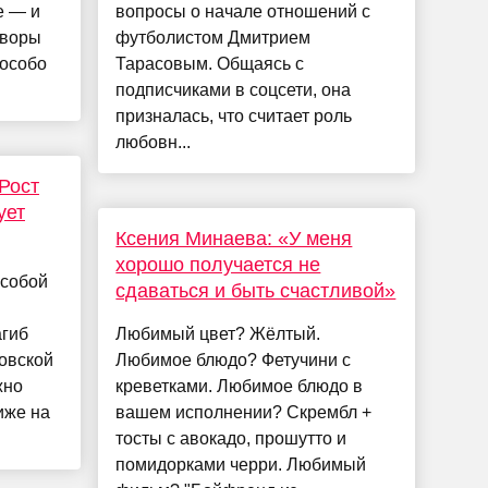
е — и
вопросы о начале отношений с
оворы
футболистом Дмитрием
 особо
Тарасовым. Общаясь с
подписчиками в соцсети, она
призналась, что считает роль
любовн...
Рост
ует
Ксения Минаева: «У меня
хорошо получается не
 собой
сдаваться и быть счастливой»
агиб
Любимый цвет? Жёлтый.
овской
Любимое блюдо? Фетучини с
жно
креветками. Любимое блюдо в
ниже на
вашем исполнении? Скрембл +
тосты с авокадо, прошутто и
помидорками черри. Любимый