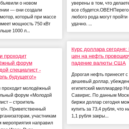
объявили о новом
уверены в том, что делает
ении — они создали
все сбудется.ОВЕНПерег
мотор, который при массе
любого рода могут пройти
 имеет мощность 750 кВт
удачно. ...
ольше 1000 л...
Курс доллара сегодня: 
и проходит
цен на нефть провоцир
ёжный форум
падение валюты США
ой специалист -
Дорогая нефть принесет с
ель будущего!»
дешевый доллар, убежден
и проходит молодёжный
египетский миллиардер Н
ельный форум «Молодой
Савирис. По данным Моск
ист – строитель
биржи доллар сегодня мо
го!». Приветственный
купить за 73,4 рубля, что 
рганизаторам, участникам
1,1 рубля закры...
ям мероприятия направил