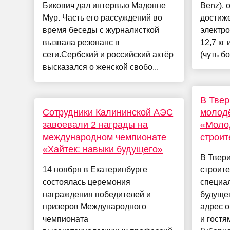
Бикович дал интервью Мадонне
Benz), 
Мур. Часть его рассуждений во
достиж
время беседы с журналисткой
электро
вызвала резонанс в
12,7 кг
сети.Сербский и российский актёр
(чуть б
высказался о женской свобо...
В Твер
Сотрудники Калининской АЭС
молод
завоевали 2 награды на
«Молод
международном чемпионате
строит
«Хайтек: навыки будущего»
В Твер
14 ноября в Екатеринбурге
строит
состоялась церемония
специал
награждения победителей и
будуще
призеров Международного
адрес о
чемпионата
и гост