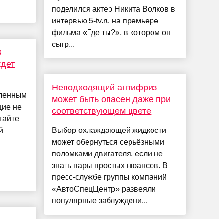
поделился актер Никита Волков в
интервью 5-tv.ru на премьере
фильма «Где ты?», в котором он
сыгр...
8
ждет
Неподходящий антифриз
бленным
может быть опасен даже при
щие не
соответствующем цвете
гайте
й
Выбор охлаждающей жидкости
может обернуться серьёзными
поломками двигателя, если не
знать пары простых нюансов. В
пресс-службе группы компаний
«АвтоСпецЦентр» развеяли
популярные заблуждени...