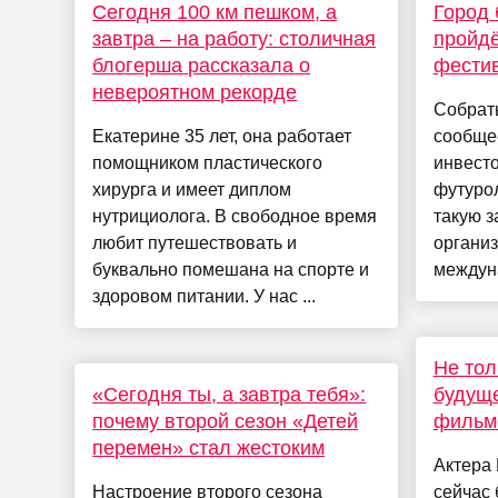
Сегодня 100 км пешком, а
Город 
завтра – на работу: столичная
пройд
блогерша рассказала о
фести
невероятном рекорде
Собрат
Екатерине 35 лет, она работает
сообще
помощником пластического
инвесто
хирурга и имеет диплом
футурол
нутрициолога. В свободное время
такую з
любит путешествовать и
органи
буквально помешана на спорте и
междуна
здоровом питании. У нас ...
Не тол
«Сегодня ты, а завтра тебя»:
будуще
почему второй сезон «Детей
фильм
перемен» стал жестоким
Актера
Настроение второго сезона
сейчас 