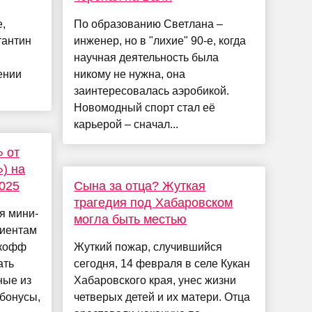
,
По образованию Светлана –
тантин
инженер, но в "лихие" 90-е, когда
научная деятельность была
ении
никому не нужна, она
заинтересовалась аэробикой.
Новомодный спорт стал её
карьерой – сначал...
» от
) на
2025
Сына за отца? Жуткая
трагедия под Хабаровском
я мини-
могла быть местью
лиентам
ькофф
Жуткий пожар, случившийся
ать
сегодня, 14 февраля в селе Кукан
ные из
Хабаровского края, унес жизни
 бонусы,
четверых детей и их матери. Отца