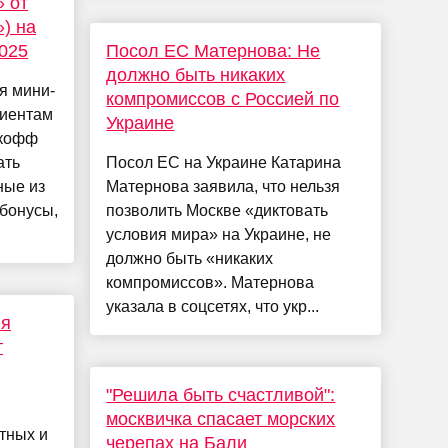
» от
) на
2025
Посол ЕС Матернова: Не
должно быть никаких
я мини-
компромиссов с Россией по
лиентам
Украине
ькофф
ать
Посол ЕС на Украине Катарина
ные из
Матернова заявила, что нельзя
 бонусы,
позволить Москве «диктовать
условия мира» на Украине, не
должно быть «никаких
компромиссов». Матернова
указала в соцсетях, что укр...
ня
т
"Решила быть счастливой":
москвичка спасает морских
тных и
черепах на Бали