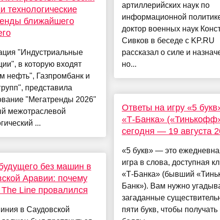
артиллерийских наук по
и технологические
информационной политике
ренды ближайшего
доктор военных наук Конс
его
Сивков в беседе с KP.RU
ация "Индустриальные
рассказал о силе и назнач
ии", в которую входят
но...
м нефть", Газпромбанк и
рупп", представила
ование "Мегатренды 2026"
Ответы на игру «5 букв
ый межотраслевой
«Т-Банка» («Тинькофф»
гический ...
сегодня — 19 августа 
«5 букв» — это ежедневна
игра в слова, доступная к
будущего без машин в
«Т-Банка» (бывший «Тин
ской Аравии: почему
Банк»). Вам нужно угадыв
 The Line провалился
загаданные существитель
иния в Саудовской
пяти букв, чтобы получать