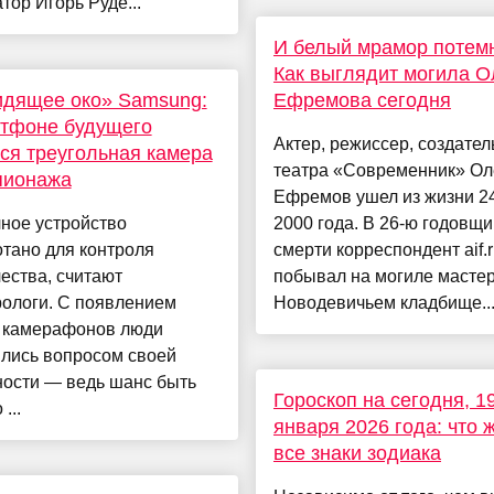
тор Игорь Руде...
И белый мрамор потем
Как выглядит могила О
идящее око» Samsung:
Ефремова сегодня
ртфоне будущего
Актер, режиссер, создател
ся треугольная камера
театра «Современник» Ол
пионажа
Ефремов ушел из жизни 2
ное устройство
2000 года. В 26-ю годовщи
тано для контроля
смерти корреспондент aif.
ества, считают
побывал на могиле мастер
рологи. С появлением
Новодевичьем кладбище...
 камерафонов люди
ились вопросом своей
ности — ведь шанс быть
Гороскоп на сегодня, 1
...
января 2026 года: что 
все знаки зодиака