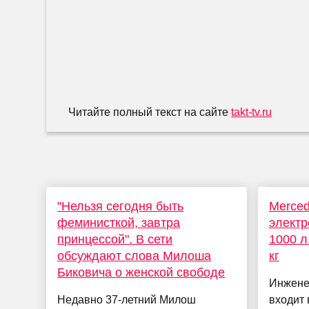
Читайте полный текст на сайте
takt-tv.ru
"Нельзя сегодня быть
Merced
феминисткой, завтра
элект
принцессой". В сети
1000 л
обсуждают слова Милоша
кг
Биковича о женской свободе
Инжене
Недавно 37-летний Милош
входит 