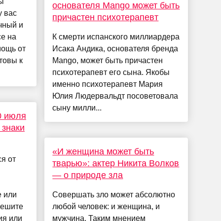
ы
основателя Mango может быть
у вас
причастен психотерапевт
ичный и
е на
К смерти испанского миллиардера
мощь от
Исака Андика, основателя бренда
отовы к
Mango, может быть причастен
психотерапевт его сына. Якобы
именно психотерапевт Мария
Юлия Людервальдт посоветовала
сыну милли...
0 июля
 знаки
«И женщина может быть
ся от
тварью»: актер Никита Волков
— о природе зла
е или
Совершать зло может абсолютно
пешите
любой человек: и женщина, и
ия или
мужчина. Таким мнением