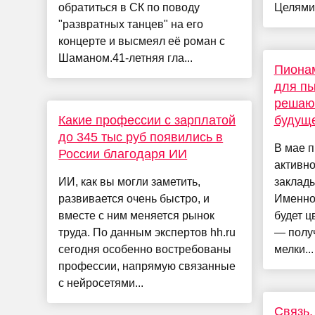
обратиться в СК по поводу
Целями с
"развратных танцев" на его
концерте и высмеял её роман с
Шаманом.41-летняя гла...
Пионам
для п
решаю
Какие профессии с зарплатой
будуще
до 345 тыс руб появились в
В мае 
России благодаря ИИ
активно
ИИ, как вы могли заметить,
заклады
развивается очень быстро, и
Именно 
вместе с ним меняется рынок
будет ц
труда. По данным экспертов hh.ru
— получ
сегодня особенно востребованы
мелки...
профессии, напрямую связанные
с нейросетями...
Связь,