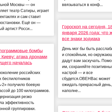
льной Москвы — он
ввязываться в конф...
ляет театр Сатиры, играет
пектаклях и сам ставит
постановки. Ещё он —
Гороскоп на сегодня, 1
й артист Росси...
января 2026 года: что 
все знаки зодиака
День мог бы быть рассла
илограммовые бомбы
и спокойным, но окружаю
к Киеву: атака дронами
дадут вам заскучать. Помо
ущего началась
им, сохраняйте позитивны
поколение российских
настрой — и все
х беспилотников
сбудется.ОВЕНВас может
ь-2» получило боевую
ожидать прекрасный день,
ассой до 100 килограммов.
наполне...
дернизация резко
ла эффективность
нной группировки.