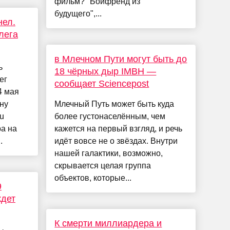
фильм? "Бойфренд из
будущего",...
нел.
лега
в Млечном Пути могут быть до
ь
18 чёрных дыр IMBH —
ег
сообщает Sciencepost
4 мая
ну
Млечный Путь может быть куда
ru
более густонаселённым, чем
а на
кажется на первый взгляд, и речь
.
идёт вовсе не о звёздах. Внутри
нашей галактики, возможно,
скрывается целая группа
объектов, которые...
9
ждет
К смерти миллиардера и