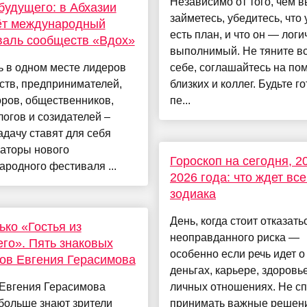
Независимо от того, чем в
будущего: в Абхазии
займетесь, убедитесь, что 
ёт международный
есть план, и что он — лог
валь сообществ «Вдох»
выполнимый. Не тяните вс
ь в одном месте лидеров
себе, соглашайтесь на по
ств, предпринимателей,
близких и коллег. Будьте г
ров, общественников,
пе...
огов и созидателей –
адачу ставят для себя
заторы нового
Гороскоп на сегодня, 2
родного фестиваля ...
2026 года: что ждет все
зодиака
День, когда стоит отказать
ько «Гостья из
неоправданного риска —
го». Пять знаковых
особенно если речь идет о
ов Евгения Герасимова
деньгах, карьере, здоровь
 Евгения Герасимова
личных отношениях. Не с
больше знают зрители
принимать важные решен