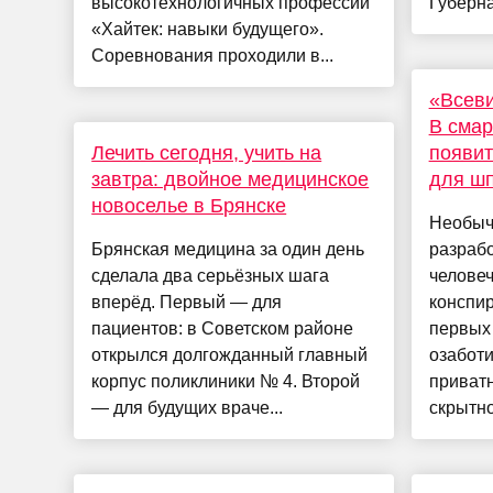
высокотехнологичных профессий
Губерна
«Хайтек: навыки будущего».
Соревнования проходили в...
«Всев
В сма
Лечить сегодня, учить на
появит
завтра: двойное медицинское
для ш
новоселье в Брянске
Необыч
Брянская медицина за один день
разрабо
сделала два серьёзных шага
человеч
вперёд. Первый — для
конспи
пациентов: в Советском районе
первых
открылся долгожданный главный
озабот
корпус поликлиники № 4. Второй
приват
— для будущих враче...
скрытно 