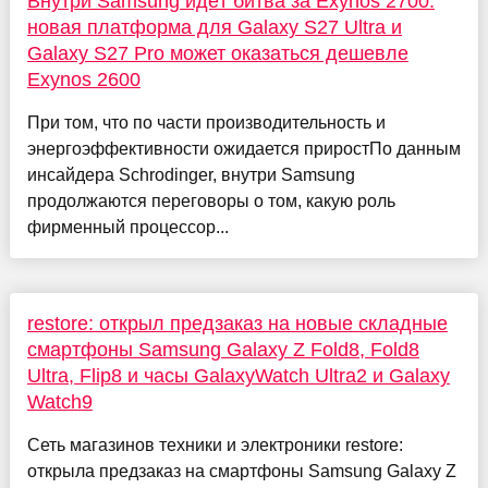
Внутри Samsung идёт битва за Exynos 2700:
новая платформа для Galaxy S27 Ultra и
Galaxy S27 Pro может оказаться дешевле
Exynos 2600
При том, что по части производительность и
энергоэффективности ожидается приростПо данным
инсайдера Schrodinger, внутри Samsung
продолжаются переговоры о том, какую роль
фирменный процессор...
restore: открыл предзаказ на новые складные
смартфоны Samsung Galaxy Z Fold8, Fold8
Ultra, Flip8 и часы GalaxyWatch Ultra2 и Galaxy
Watch9
Сеть магазинов техники и электроники restore:
открыла предзаказ на смартфоны Samsung Galaxy Z