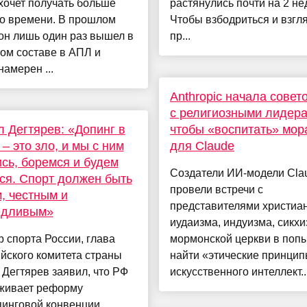
хочет получать больше
растянулись почти на 2 не
го времени. В прошлом
Чтобы взбодриться и взгля
он лишь один раз вышел в
пр...
ом составе в АПЛ и
намерен ...
Anthropic начала совет
с религиозными лидера
 Дегтярев: «Допинг в
чтобы «воспитать» мор
 – это зло, и мы с ним
для Claude
сь, боремся и будем
Создатели ИИ-модели Cla
ся. Спорт должен быть
провели встречи с
, честным и
представителями христиан
едливым»
иудаизма, индуизма, сикхи
 спорта России, глава
мормонской церкви в поп
йского комитета страны
найти «этические принцип
Дегтярев заявил, что РФ
искусственного интеллект..
живает реформу
пинговой конвенции