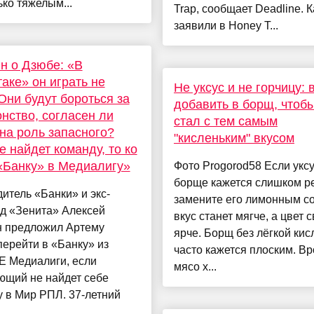
ко тяжелым...
Trap, сообщает Deadline. К
заявили в Honey T...
н о Дзюбе: «В
аке» он играть не
Не уксус и не горчицу: 
 Они будут бороться за
добавить в борщ, чтоб
нство, согласен ли
стал с тем самым
на роль запасного?
"кисленьким" вкусом
е найдет команду, то ко
«Банку» в Медиалигу»
Фото Progorod58 Если уксу
борще кажется слишком р
итель «Банки» и экс-
замените его лимонным со
д «Зенита» Алексей
вкус станет мягче, а цвет 
н предложил Артему
ярче. Борщ без лёгкой кис
ерейти в «Банку» из
часто кажется плоским. Вр
E Медиалиги, если
мясо х...
ющий не найдет себе
 в Мир РПЛ. 37-летний
..