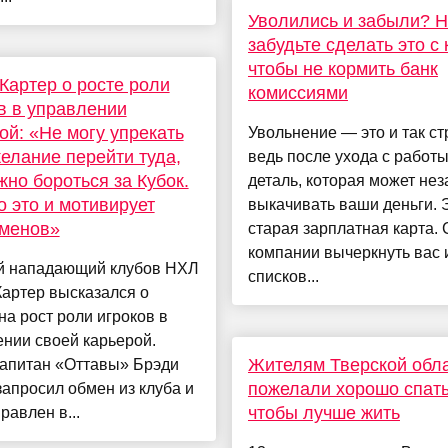
Уволились и забыли? 
забудьте сделать это с 
чтобы не кормить банк
Картер о росте роли
комиссиями
в в управлении
ой: «Не могу упрекать
Увольнение — это и так ст
желание перейти туда,
ведь после ухода с работы
жно бороться за Кубок.
деталь, которая может не
 это и мотивирует
выкачивать ваши деньги. 
сменов»
старая зарплатная карта. 
компании вычеркнуть вас 
 нападающий клубов НХЛ
списков...
артер высказался о
на рост роли игроков в
нии своей карьерой.
Жителям Тверской обл
капитан «Оттавы» Брэди
пожелали хорошо спать
запросил обмен из клуба и
чтобы лучше жить
равлен в...