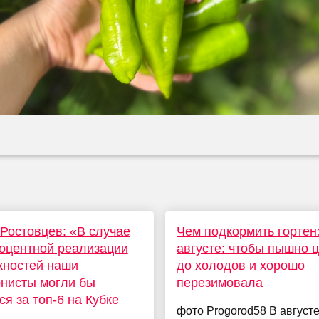
Ростовцев: «В случае
Чем подкормить гортен
оцентной реализации
августе: чтобы пышно 
жностей наши
до холодов и хорошо
нисты могли бы
перезимовала
ся за топ-6 на Кубке
фото Progorod58 В август