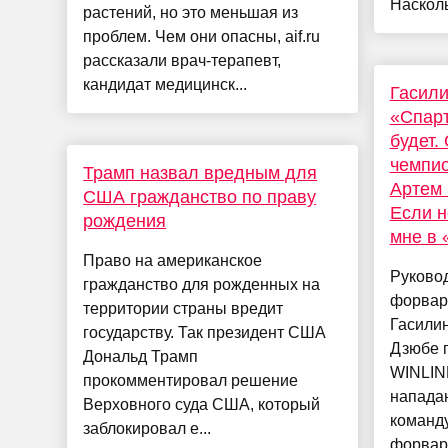
Насколь
растений, но это меньшая из
проблем. Чем они опасны, aif.ru
рассказали врач-терапевт,
кандидат медицинск...
Гасили
«Спарт
будет.
чемпио
Трамп назвал вредным для
Артем 
США гражданство по праву
Если н
рождения
мне в 
Право на американское
Руковод
гражданство для рожденных на
форвар
территории страны вредит
Гасили
государству. Так президент США
Дзюбе п
Дональд Трамп
WINLIN
прокомментировал решение
напада
Верховного суда США, который
команду
заблокировал е...
форвар.