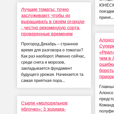
ЮНЕСКО
Лучшие томаты: точно
поездк
заслуживают, чтобы их
приня...
выращивать в своём огороде
- честно рекомендую сорта,
проверенные временем
Алонс
Прогород Декабрь – странное
Суперк
время для разговора о томатах?
«Реал»
Как раз наоборот. Именно сейчас,
чем в 
среди снега и морозов,
ошибки
закладывается фундамент
бороть
будущего урожая. Начинается та
приори
самая приятная пора...
Главны
Алонсо
предсто
Съели «молодильное
Команд
яблочко»: 3 зодиака-
полуфи