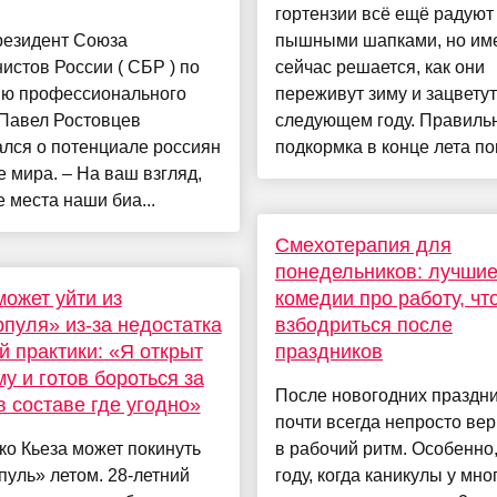
гортензии всё ещё радуют
резидент Союза
пышными шапками, но им
истов России ( СБР ) по
сейчас решается, как они
ию профессионального
переживут зиму и зацветут
 Павел Ростовцев
следующем году. Правиль
лся о потенциале россиян
подкормка в конце лета пом
е мира. – На ваш взгляд,
е места наши биа...
Смехотерапия для
понедельников: лучши
может уйти из
комедии про работу, чт
пуля» из-за недостатка
взбодриться после
й практики: «Я открыт
праздников
му и готов бороться за
После новогодних праздн
в составе где угодно»
почти всегда непросто вер
о Кьеза может покинуть
в рабочий ритм. Особенно,
уль» летом. 28-летний
году, когда каникулы у мно