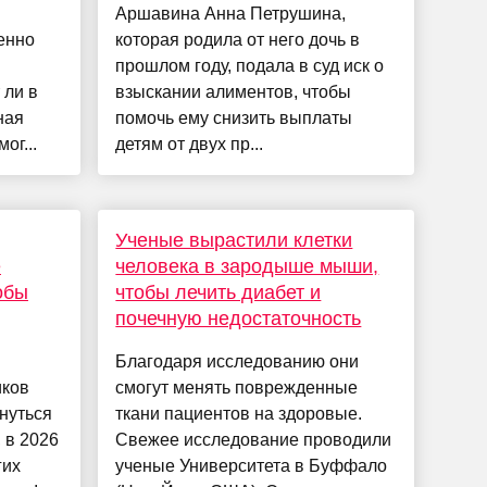
Аршавина Анна Петрушина,
енно
которая родила от него дочь в
прошлом году, подала в суд иск о
 ли в
взыскании алиментов, чтобы
ная
помочь ему снизить выплаты
ог...
детям от двух пр...
Ученые вырастили клетки
е
человека в зародыше мыши,
обы
чтобы лечить диабет и
почечную недостаточность
Благодаря исследованию они
иков
смогут менять поврежденные
нуться
ткани пациентов на здоровые.
 в 2026
Свежее исследование проводили
гих
ученые Университета в Буффало