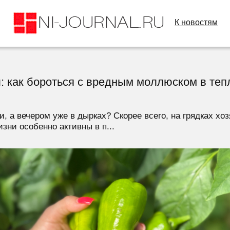
К новостям
: как бороться с вредным моллюском в тепл
, а вечером уже в дырках? Скорее всего, на грядках х
зни особенно активны в п...