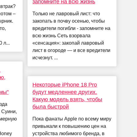
запомните на всю жизнь
автрак?
потом –
Только не лавровый лист: что
ырник.
закопать в почву осенью, чтобы
то,
вредители погибли - запомните на
всю жизнь Сеть взорвала
 л...
«сенсация»: закопай лавровый
лист в огороде — и все вредители
исчезнут. ...
а
ю,
Некоторые iPhone 18 Pro
мы"
будут медленнее других.
Какую модель взять, чтобы
зда
была быстрой
 Суини,
змерную
Пока фанаты Apple по всему миру
привыкали к повышению цен на
Honey
устройства любимого бренда, в