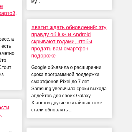
му...
Не
картой,
Хватит ждать обновлений: эту
правду об iOS и Android
ресс, а
скрывают годами, чтобы
 есть
продать вам смартфон
заметно
подороже
Это
Стоит
Google объявила о расширении
из
срока программной поддержки
смартфонов Pixel до 7 лет.
Samsung увеличила сроки выхода
апдейтов для своих Galaxy.
Xiaomi и другие «китайцы» тоже
асти
стали обновлять ...
,