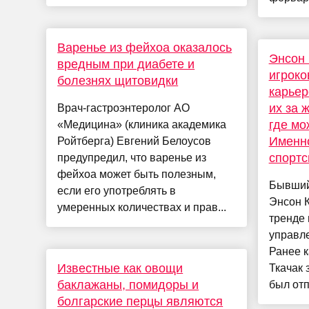
Варенье из фейхоа оказалось
Энсон 
вредным при диабете и
игроко
болезнях щитовидки
карьер
их за 
Врач-гастроэнтеролог АО
где мо
«Медицина» (клиника академика
Именно
Ройтберга) Евгений Белоусов
спорт
предупредил, что варенье из
фейхоа может быть полезным,
Бывший
если его употреблять в
Энсон К
умеренных количествах и прав...
тренде 
управле
Ранее 
Известные как овощи
Ткачак 
баклажаны, помидоры и
был отп
болгарские перцы являются