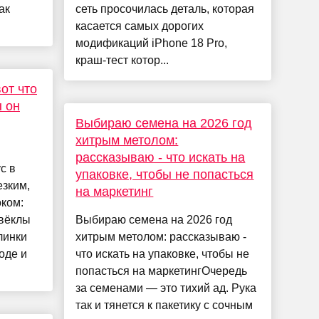
ак
сеть просочилась деталь, которая
касается самых дорогих
модификаций iPhone 18 Pro,
краш-тест котор...
вот что
ы он
Выбираю семена на 2026 год
хитрым метолом:
рассказываю - что искать на
с в
упаковке, чтобы не попасться
езким,
на маркетинг
ком:
свёклы
Выбираю семена на 2026 год
линки
хитрым метолом: рассказываю -
оде и
что искать на упаковке, чтобы не
попасться на маркетингОчередь
за семенами — это тихий ад. Рука
так и тянется к пакетику с сочным