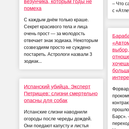
везунчика, которым годы не
– Что с
помеха
с «Атле
С каждым днём только краше.
Секрет красивого тела и лица
очень прост — за молодость
Бараба
отвечает знак зодиака. Некоторым
«Автом
созвездиям просто не суждено
выбор,
постареть. Астрологи назвали 3
отноше
зодиак...
хочешь
больши
интере
Испанский убийца. Эксперт
Форвар
Петрищев: слизни смертельно
проком
опасны для собак
контрак
прошлом
Испанские слизни наводнили
Барс». 
огороды после череды дождей.
перехо
Они поедают капусту и листья