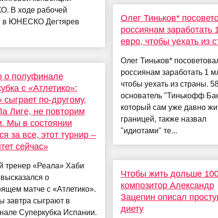
. В ходе рабочей
Олег Тиньков* посовет
и в ЮНЕСКО Дегтярев
россиянам заработать 
евро, чтобы уехать из 
Олег Тиньков* посоветова
россиянам заработать 1 м
о о полуфинале
чтобы уехать из страны. 5
убка с «Атлетико»:
основатель "Тинькофф Бан
 сыграет по-другому,
который сам уже давно жи
Ла Лиге, не повторим
границей, также назвал
. Мы в состоянии
"идиотами" те...
ся за все, этот турнир –
тет сейчас»
й тренер «Реала» Хаби
Чтобы жить дольше 100
 высказался о
композитор Александр
ящем матче с «Атлетико».
Зацепин описал прост
ы завтра сыграют в
диету
нале Суперкубка Испании.