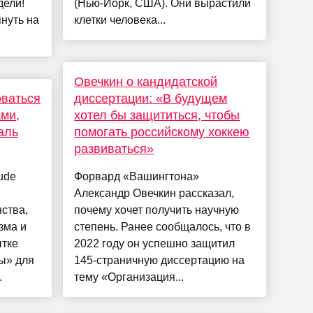
дели!
(Нью-Йорк, США). Они вырастили
нуть на
клетки человека...
Овечкин о кандидатской
оваться
диссертации: «В будущем
ми,
хотел бы защититься, чтобы
аль
помогать российскому хоккею
развиваться»
ude
Форвард «Вашингтона»
Александр Овечкин рассказал,
ства,
почему хочет получить научную
зма и
степень. Ранее сообщалось, что в
ытке
2022 году он успешно защитил
ы» для
145‑страничную диссертацию на
.
тему «Организация...