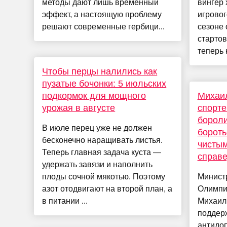
методы дают лишь временный
вингер 
эффект, а настоящую проблему
игрово
решают современные гербици...
сезоне 
стартов
теперь 
Чтобы перцы налились как
пузатые бочонки: 5 июльских
подкормок для мощного
Михаил
урожая в августе
спорте
бороли
В июле перец уже не должен
бороть
бесконечно наращивать листья.
чистым
Теперь главная задача куста —
справ
удержать завязи и наполнить
плоды сочной мякотью. Поэтому
Министр
азот отодвигают на второй план, а
Олимпи
в питании ...
Михаил 
поддер
антидо