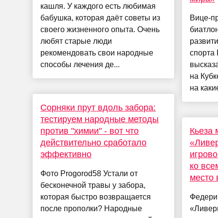
кашля. У каждого есть любимая
бабушка, которая даёт советы из
Вице-п
своего жизненного опыта. Очень
биатлон
любят старые люди
развит
рекомендовать свои народные
спорта
способы лечения де...
высказа
на Кубк
на каки
Сорняки прут вдоль забора:
тестируем народные методы
против "химии" - вот что
Кьеза 
действительно сработало
«Ливер
эффективно
игрово
ко все
Фото Progorod58 Устали от
место 
бесконечной травы у забора,
которая быстро возвращается
Федерик
после прополки? Народные
«Ливерп