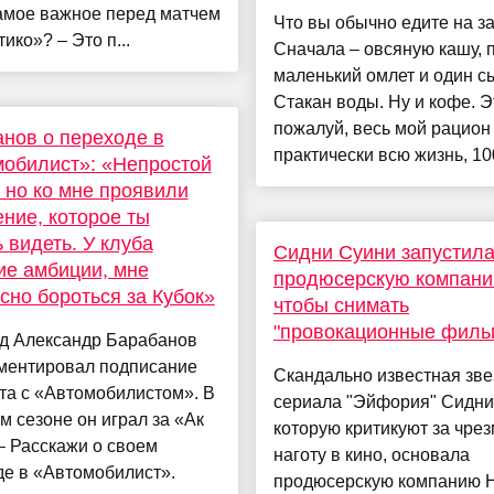
амое важное перед матчем
Что вы обычно едите на з
тико»? – Это п...
Сначала – овсяную кашу, 
маленький омлет и один с
Стакан воды. Ну и кофе. Э
пожалуй, весь мой рацион
нов о переходе в
практически всю жизнь, 100
обилист»: «Непростой
 но ко мне проявили
ние, которое ты
 видеть. У клуба
Сидни Суини запустил
е амбиции, мне
продюсерскую компани
сно бороться за Кубок»
чтобы снимать
"провокационные филь
д Александр Барабанов
ментировал подписание
Скандально известная зве
та с «Автомобилистом». В
сериала "Эйфория" Сидни
 сезоне он играл за «Ак
которую критикуют за чре
– Расскажи о своем
наготу в кино, основала
де в «Автомобилист».
продюсерскую компанию 