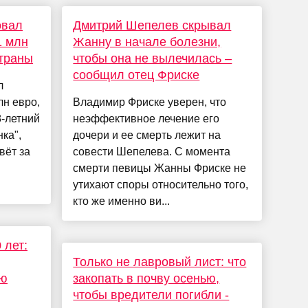
овал
Дмитрий Шепелев скрывал
1 млн
Жанну в начале болезни,
страны
чтобы она не вылечилась –
сообщил отец Фриске
л
лн евро,
Владимир Фриске уверен, что
8-летний
неэффективное лечение его
ка",
дочери и ее смерть лежит на
вёт за
совести Шепелева. С момента
смерти певицы Жанны Фриске не
утихают споры относительно того,
кто же именно ви...
 лет:
Только не лавровый лист: что
ую
закопать в почву осенью,
чтобы вредители погибли -