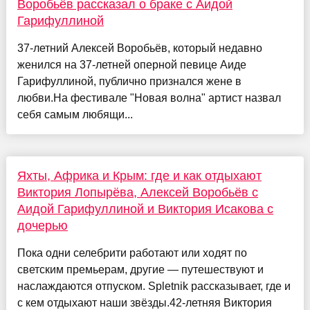
Воробьёв рассказал о браке с Аидой
Гарифуллиной
37-летний Алексей Воробьёв, который недавно
женился на 37-летней оперной певице Аиде
Гарифуллиной, публично признался жене в
любви.На фестивале "Новая волна" артист назвал
себя самым любящи...
Яхты, Африка и Крым: где и как отдыхают
Виктория Лопырёва, Алексей Воробьёв с
Аидой Гарифуллиной и Виктория Исакова с
дочерью
Пока одни селебрити работают или ходят по
светским премьерам, другие — путешествуют и
наслаждаются отпуском. Spletnik рассказывает, где и
с кем отдыхают наши звёзды.42-летняя Виктория