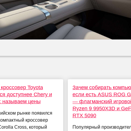
кроссовер Toyota
Зачем собирать компью
ся доступнее Chery и
если есть ASUS ROG G
: называем цены
— флагманский игрово
Ryzen 9 9950X3D и GeF
сийском рынке появился
RTX 5090
компактный кроссовер
Corolla Cross, который
Популярный производите