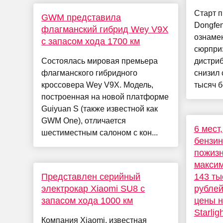
Старт 
GWM представила
Dongfen
флагманский гибрид Wey V9X
ознаме
с запасом хода 1700 км
сюрприз
Состоялась мировая премьера
дистри
флагманского гибридного
снизил 
кроссовера Wey V9X. Модель,
тысяч б
построенная на новой платформе
Guiyuan S (также известной как
GWM One), отличается
6 мест
шестиместным салоном с кон...
бензина
пожизн
макси
Представлен серийный
143 ты
электрокар Xiaomi SU8 с
рублей
запасом хода 1000 км
цены н
Starlig
Компания Xiaomi, известная