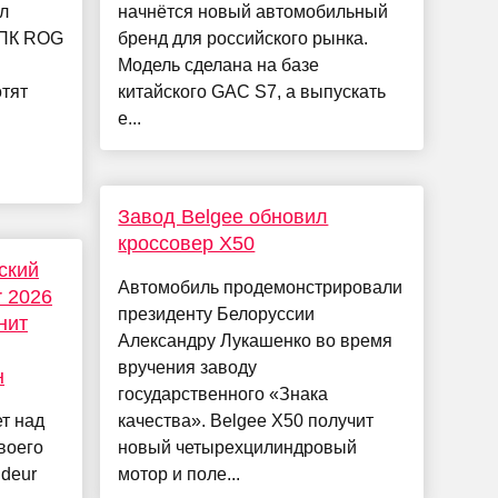
л
начнётся новый автомобильный
 ПК ROG
бренд для российского рынка.
Модель сделана на базе
отят
китайского GAC S7, а выпускать
е...
Завод Belgee обновил
кроссовер X50
ский
Автомобиль продемонстрировали
r 2026
президенту Белоруссии
нит
Александру Лукашенко во время
вручения заводу
н
государственного «Знака
т над
качества». Belgee X50 получит
воего
новый четырехцилиндровый
deur
мотор и поле...