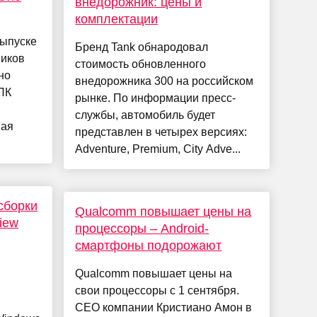
внедорожник: цены и
комплектации
ыпуске
Бренд Tank обнародовал
ников
стоимость обновленного
но
внедорожника 300 на российском
ПК
рынке. По информации пресс-
службы, автомобиль будет
ная
представлен в четырех версиях:
Adventure, Premium, City Adve...
сборки
Qualcomm повышает цены на
iew
процессоры – Android-
смартфоны подорожают
Qualcomm повышает цены на
свои процессоры с 1 сентября.
CEO компании Кристиано Амон в