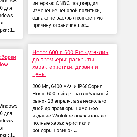
Windows
интервью CNBC подтвердил
0 для
изменение ценовой политики,
ndows
однако не раскрыл конкретную
ал
причину, ограничившис...
ки: 1...
Honor 600 и 600 Pro «утекли»
сборки
до премьеры: раскрыты
iew
характеристики, дизайн и
цены
200 Мп, 6400 мАч и IP68Серия
Honor 600 выйдет на глобальный
рынок 23 апреля, а за несколько
Windows
дней до премьеры немецкое
0 для
издание Winfuture опубликовало
ndows
полные характеристики и
ал
рендеры новинок....
ки: 1...