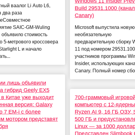
Windows 11 Insider Prev
ный ваалог Li Auto L6,
Build 29531.1000 (канал
в два раза
Canary)
еСовместное
иятие SAIC-GM-Wuling
Microsoft выпустила новую
 объявило стоимость
необязательную
о 5-метрового кроссовера
предварительную сборку 
tarlight L и начало
11 под номером 29531.100
ть...
участников программы Wi
Insider, использующих кан
Canary. Полный номер сбор
ии лишь объявили
а гибрид Geely EX5
а в Китае уже выходит
700-граммовый игрово
нная версия: Galaxy
компьютер с 12-ядерн
ip 7 EM-i с более
Ryzen AI 9, 16 ГБ ОЗУ,
м мотором представят
500 ГБ и предустановл
бря
Linux — за 1000 доллар
Представлен Slimbook