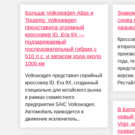
Больше Volkswagen Atlas и
Знаком
Touareg: Volkswagen
снова 
представила огромный
назыв
кроссовер ID. Era 9X —
Кроссов
подзаряжаемый
второго
последовательный гибрид с
произво
510 л.с. и запасом хода около
года, т
1000 км
предст
Volkswagen представил серийный
версии 
кроссовер ID. Era 9X, созданный
Рестайл
специально для китайского рынка
в рамках совместного
предприятия SAIC Volkswagen.
В Бело
Автомобиль приводится в
новый 
движение исключитель...
Vigo, 
появил