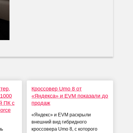
тер,
Кроссовер Umo 8 от
1000
«Яндекса» и EVM показали до
й ПК с
продаж
orce
«Яндекс» и EVM раскрыли
внешний вид гибридного
ль
кроссовера Umo 8, с которого