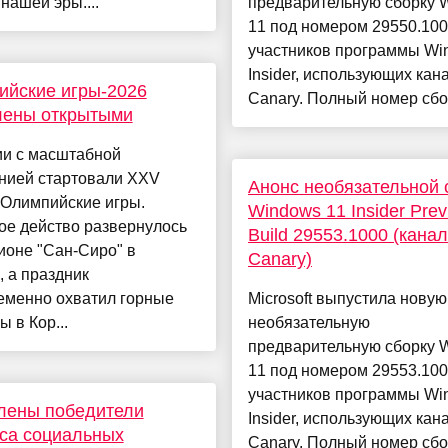
 нашей эры....
предварительную сборку 
11 под номером 29550.100
участников программы Wi
Insider, использующих кан
ийские игры-2026
Canary. Полный номер сбор
лены открытыми
ии с масштабной
нией стартовали XXV
Анонс необязательной 
 Олимпийские игры.
Windows 11 Insider Prev
ое действо развернулось
Build 29553.1000 (канал
ионе "Сан-Сиро" в
Canary)
 а праздник
еменно охватил горные
Microsoft выпустила новую
ы в Кор...
необязательную
предварительную сборку 
11 под номером 29553.100
участников программы Wi
лены победители
Insider, использующих кан
са социальных
Canary. Полный номер сбор