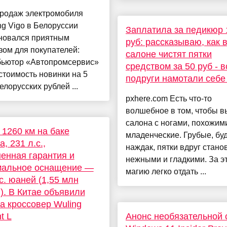
продаж электромобиля
g Vigo в Белоруссии
Заплатила за педикюр 
новался приятным
руб: рассказываю, как 
ом для покупателей:
салоне чистят пятки
бьютор «Автопромсервис»
средством за 50 руб - в
стоимость новинки на 5
подруги намотали себе 
елорусских рублей ...
pxhere.com Есть что-то
волшебное в том, чтобы в
салона с ногами, похожим
, 1260 км на баке
младенческие. Грубые, бу
, 231 л.с.,
наждак, пятки вдруг стано
енная гарантия и
нежными и гладкими. За э
мальное оснащение —
магию легко отдать ...
с. юаней (1,55 млн
). В Китае объявили
а кроссовер Wuling
ht L
Анонс необязательной 