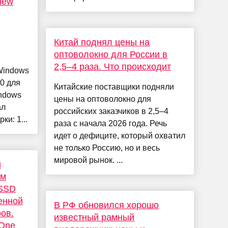
iew
Китай поднял цены на
оптоволокно для России в
2,5–4 раза. Что происходит
Windows
0 для
Китайские поставщики подняли
ndows
цены на оптоволокно для
ал
российских заказчиков в 2,5–4
ки: 1...
раза с начала 2026 года. Речь
идет о дефиците, который охватил
не только Россию, но и весь
мировой рынок. ...
й
ым
 SSD
енной
В РФ обновился хорошо
ов.
известный рамный
 One