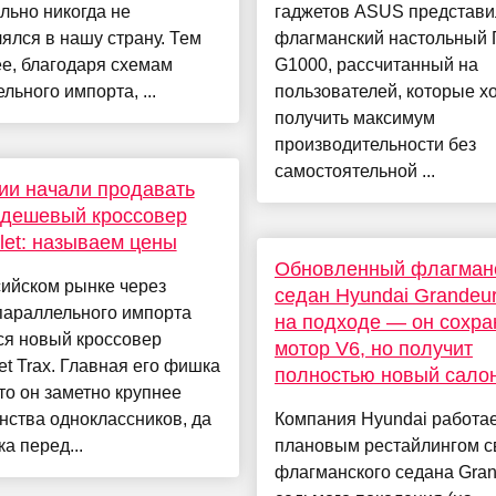
льно никогда не
гаджетов ASUS представи
ялся в нашу страну. Тем
флагманский настольный
е, благодаря схемам
G1000, рассчитанный на
льного импорта, ...
пользователей, которые х
получить максимум
производительности без
самостоятельной ...
ии начали продавать
 дешевый кроссовер
let: называем цены
Обновленный флагман
ийском рынке через
седан Hyundai Grandeu
параллельного импорта
на подходе — он сохра
ся новый кроссовер
мотор V6, но получит
et Trax. Главная его фишка
полностью новый сало
что он заметно крупнее
ства одноклассников, да
Компания Hyundai работае
ка перед...
плановым рестайлингом с
флагманского седана Gran