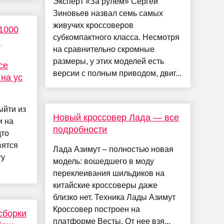
Эксперт «За рулем» Сергей
Зиновьев назвал семь самых
живучих кроссоверов
1000
субкомпактного класса. Несмотря
в
на сравнительно скромные
размеры, у этих моделей есть
се
версии с полным приводом, двиг...
на ус
ыйти из
Новый кроссовер Лада — все
и на
подробности
дто
вятся
Лада Азимут – полностью новая
ту
модель: вошедшего в моду
переклеивания шильдиков на
китайские кроссоверы даже
близко нет. Техника Лады Азимут
Кроссовер построен на
сборки
платформе Весты. От нее взя...