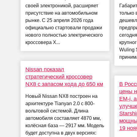
своей электроникой, расширяет
Габарит
присутствие на автомобильном
только 
рынке. С 25 апреля 2026 года
дешевл
официально стартовали продажи
предпр
нового полностью электрического
сегодня
кроссовера X...
крупног
Wuling S
принима
Nissan показал
стратегический кроссовер
NX8 с запасом хода до 650 км
В Росс
цены н
Новый Nissan NX8 построен на
EM-i, 
архитектуре Tianyan 2.0 с 800-
улучше
вольтовой системой. Длина
Starsh
автомобиля составляет 4870 мм,
мощны
колёсная база — 2917 мм. Модель
19 ноя
будет доступна в двух версиях: