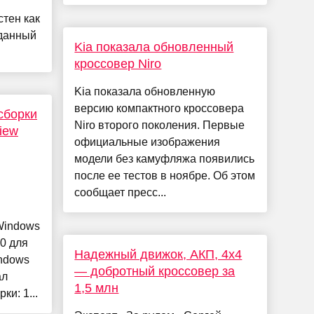
стен как
 данный
Kia показала обновленный
кроссовер Niro
Kia показала обновленную
версию компактного кроссовера
сборки
Niro второго поколения. Первые
iew
официальные изображения
модели без камуфляжа появились
после ее тестов в ноябре. Об этом
сообщает пресс...
Windows
0 для
Надежный движок, АКП, 4х4
ndows
— добротный кроссовер за
ал
1,5 млн
ки: 1...