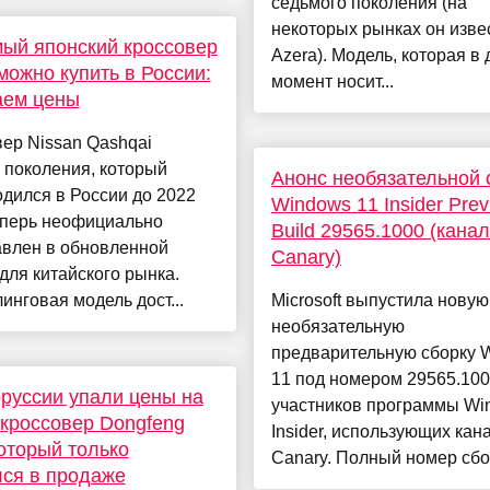
седьмого поколения (на
некоторых рынках он изве
ый японский кроссовер
Azera). Модель, которая в
можно купить в России:
момент носит...
аем цены
ер Nissan Qashqai
 поколения, который
Анонс необязательной 
дился в России до 2022
Windows 11 Insider Prev
еперь неофициально
Build 29565.1000 (канал
авлен в обновленной
Canary)
для китайского рынка.
инговая модель дост...
Microsoft выпустила новую
необязательную
предварительную сборку 
11 под номером 29565.100
руссии упали цены на
участников программы Wi
кроссовер Dongfeng
Insider, использующих кан
который только
Canary. Полный номер сбор
ся в продаже