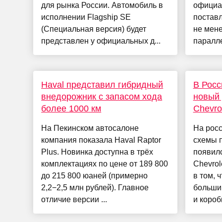
для рынка России. Автомобиль в
официа
исполнении Flagship SE
поставл
(Специальная версия) будет
не мене
представлен у официальных д...
паралле
Haval представил гибридный
В Росс
внедорожник с запасом хода
новый
более 1000 км
Chevro
На Пекинском автосалоне
На росс
компания показала Haval Raptor
схемы 
Plus. Новинка доступна в трёх
появил
комплектациях по цене от 189 800
Chevrol
до 215 800 юаней (примерно
в том, 
2,2−2,5 млн рублей). Главное
большин
отличие версии ...
и короб