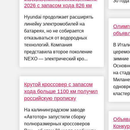
30 года
2026 с запасом хода 826 км
Hyundai продолжает расширять
линейку электромобилей на
Олимп
батареях, но не собирается
объяв
отказываться от водородных
технологий. Компания
В Итал
представила второе поколение
церемо
NEXO — электрический кро...
зимние
Основн
на стад
Милане,
Крутой кроссовер с запасом
одновр
хода больше 1100 км получил
кластер
российскую прописку
На калининградском заводе
«Автотор» запустили сборку
Объяв
полноразмерных кроссоверов
Конкур