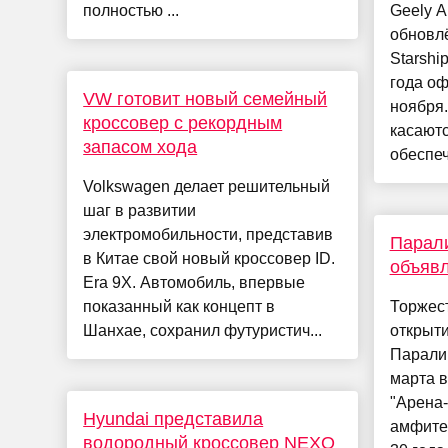
полностью ...
Geely A
обновл
Starshi
года о
VW готовит новый семейный
ноября
кроссовер с рекордным
касаютс
запасом хода
обеспеч
Volkswagen делает решительный
шаг в развитии
электромобильности, представив
Парал
в Китае свой новый кроссовер ID.
объяв
Era 9X. Автомобиль, впервые
показанный как концепт в
Торжес
Шанхае, сохранил футуристич...
открыти
Паралим
марта в
"Арена-
Hyundai представила
амфите
водородный кроссовер NEXO