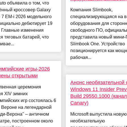
uto объявила о том, что
ённый кроссовер Galaxy
Компания Slimbook,
p 7 EM-i 2026 модельного
специализирующаяся на в
фициально дебютирует 19
оборудования для сторон
. Главные изменения
свободного ПО, официаль
я тяговых батарей, что
представила новый мини-
ивае...
Slimbook One. Устройство
позиционируется как мощ
рабочая...
импийские игры-2026
лены открытыми
Анонс необязательной 
твенная церемония
Windows 11 Insider Prev
я XIV зимних
Build 29550.1000 (канал
пийских игр состоялась 6
Canary)
 Вероне на легендарной
ди-Верона" – античном
Microsoft выпустила новую
атре, построенном около
необязательную