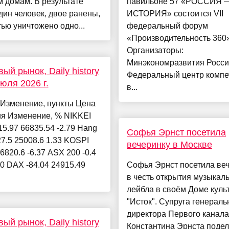
 домам. В результате
павильоне 57 «РОССИЯ 
дин человек, двое ранены,
ИСТОРИЯ» состоится VII
ью уничтожено одно...
федеральный форум
«Производительность 360»
Организаторы:
Минэкономразвития Росси
ый рынок, Daily history
Федеральный центр компе
июля 2026 г.
в...
 Изменение, пункты Цена
ия Изменение, % NIKKEI
15.97 66835.54 -2.79 Hang
Софья Эрнст посетила
7.5 25008.6 1.33 KOSPI
вечеринку в Москве
 6820.6 -6.37 ASX 200 -0.4
-0 DAX -84.04 24915.49
Софья Эрнст посетила ве
в честь открытия музыкал
лейбла в своём Доме куль
"Исток". Супруга генераль
директора Первого канала
ый рынок, Daily history
Константина Эрнста поде