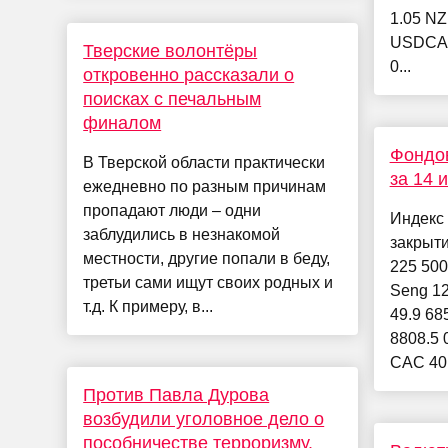
1.05 N
USDCAD
Тверские волонтёры
0...
откровенно рассказали о
поисках с печальным
финалом
Фондов
В Тверской области практически
за 14 
ежедневно по разным причинам
пропадают люди – одни
Индекс
заблудились в незнакомой
закрыт
местности, другие попали в беду,
225 500
третьи сами ищут своих родных и
Seng 12
т.д. К примеру, в...
49.9 68
8808.5 
CAC 40 
Против Павла Дурова
возбудили уголовное дело о
пособничестве терроризму.