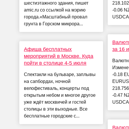
шестиэтажного здания, пишет
218.102
amic.ru со ссылкой на мэрию
-0.06 N
города.«Масштабный провал
USDCAD
грунта в Горском микрора...
Валютн
Афиша бесплатных
за 16 
мероприятий в Москве. Куда
Валютн
пойти в столице 4-5 июля
Измене
Спектакли на бульваре, заплывы
-0.18 E
на сапбордах, ночной
EURUSD
велофестиваль, концерты под
218.756
открытым небом и многое другое
-0.47 N
уже ждёт москвичей и гостей
USDCAD
столицы в эти выходные. Все
бесплатные городские с...
Валютн