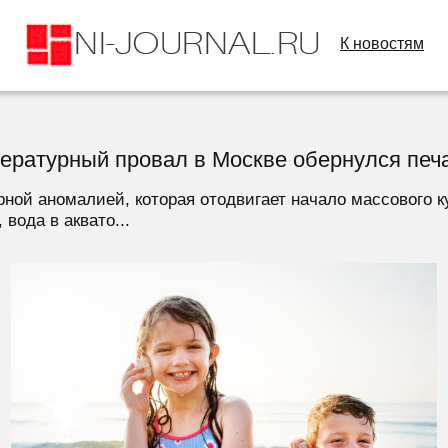
К новостям
мпературный провал в Москве обернулся пе
рной аномалией, которая отодвигает начало массового к
вода в аквато...