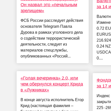
Валютн
Он назвал это «печальным
за 14 
зрелищем»
Валютн
ФСБ России расследует действия
Измене
основателя Telegram Павла
0.72 EU
Дурова в рамках уголовного дела
EURUSD
о содействии террористической
216.92
деятельности, следует из
0.24 N
материалов спецслужбы,
USDCAD
опубликованных «Россий...
0....
«Голая вечеринка» 2.0, или
Фондов
чем обернулся концерт Крида
за 17 
в «Лужниках»
Индекс
В конце августа исполнитель Егор
закрыт
Крид (настоящая фамилия –
225 -26