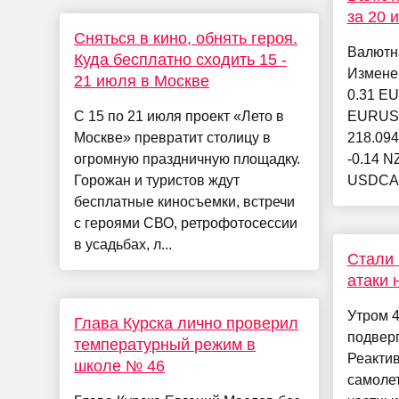
за 20 
Сняться в кино, обнять героя.
Валютн
Куда бесплатно сходить 15 -
Измене
21 июля в Москве
0.31 EU
С 15 по 21 июля проект «Лето в
EURUSD
Москве» превратит столицу в
218.094
огромную праздничную площадку.
-0.14 N
Горожан и туристов ждут
USDCAD
бесплатные киносъемки, встречи
с героями СВО, ретрофотосессии
в усадьбах, л...
Стали 
атаки 
Утром 4
Глава Курска лично проверил
подверг
температурный режим в
Реакти
школе № 46
самолет