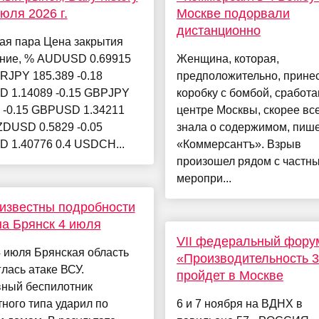
июля 2026 г.
Москве подорвали
дистанционно
ая пара Цена закрытия
ние, % AUDUSD 0.69915
Женщина, которая,
RJPY 185.389 -0.18
предположительно, прине
 1.14089 -0.15 GBPJPY
коробку с бомбой, сработ
 -0.15 GBPUSD 1.34211
центре Москвы, скорее все
ZDUSD 0.5829 -0.05
знала о содержимом, пиш
 1.40776 0.4 USDCH...
«Коммерсантъ». Взрыв
произошел рядом с частн
меропри...
известны подробности
на Брянск 4 июля
VII федеральный фору
 июля Брянская область
«Производительность 
лась атаке ВСУ.
пройдет в Москве
вный беспилотник
ного типа ударил по
6 и 7 ноября на ВДНХ в