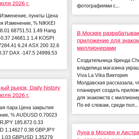
июля 2026 г.
фотографиями с...
 Изменение, пункты Цена
ия Изменение, % NIKKEI
8.01 68751.51 1.49 Hang
В Москве разрабатыва
0.37 24681.1 1.4 KOSPI
приложение для знаком
7284.41 6.24 ASX 200 32.6
миллионерами
0.37 DAX -147.5 24999.53
Создательница бренда Ch
владелица магазина укра
Viva La Vika Виктория
Молдавская рассказала, ч
ый рынок, Daily history
планирует создать прило
июля 2026 г.
для знакомств с миллионе
По её словам, среди пол...
ая пара Цена закрытия
ние, % AUDUSD 0.70023
RJPY 185.872 0.33
 1.14627 0.38 GBPJPY
Луна в Москве и Австр
2 1.03 GBPUSD 1.35279