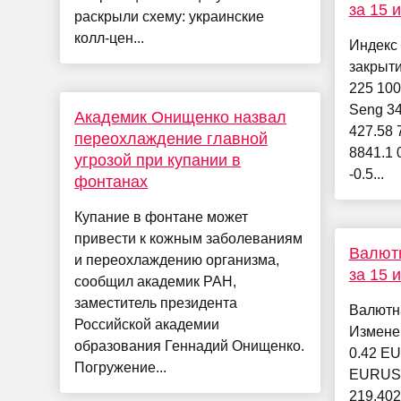
за 15 
раскрыли схему: украинские
колл‑цен...
Индекс
закрыт
225 100
Seng 34
Академик Онищенко назвал
427.58 
переохлаждение главной
8841.1 
угрозой при купании в
-0.5...
фонтанах
Купание в фонтане может
привести к кожным заболеваниям
Валютн
и переохлаждению организма,
за 15 
сообщил академик РАН,
заместитель президента
Валютн
Российской академии
Измене
образования Геннадий Онищенко.
0.42 EU
Погружение...
EURUSD
219.40