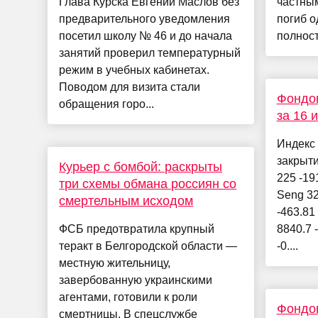
Глава Курска Евгений Маслов без
частным
предварительного уведомления
погиб о
посетил школу № 46 и до начала
полност
занятий проверил температурный
режим в учебных кабинетах.
Поводом для визита стали
Фондов
обращения горо...
за 16 
Индекс
закрыт
Курьер с бомбой: раскрыты
225 -19
три схемы обмана россиян со
Seng 32
смертельным исходом
-463.81
ФСБ предотвратила крупный
8840.7 
теракт в Белгородской области —
-0....
местную жительницу,
завербованную украинскими
агентами, готовили к роли
Фондов
смертницы. В спецслужбе