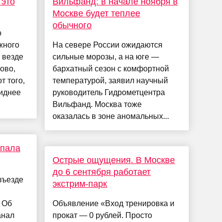
 это
Вильфанд: в начале ноября в
Москве будет теплее
обычного
о
жного
На севере России ожидаются
 везде
сильные морозы, а на юге —
ово,
бархатный сезон с комфортной
т того,
температурой, заявил научный
Сиднее
руководитель Гидрометцентра
Вильфанд. Москва тоже
оказалась в зоне аномальных...
упала
Острые ощущения. В Москве
до 6 сентября работает
въезде
экстрим-парк
 Об
Объявление «Вход тренировка и
анал
прокат — 0 рублей. Просто