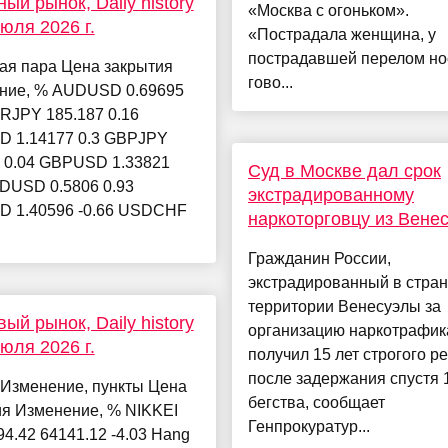
ый рынок, Daily history
«Москва с огоньком».
июля 2026 г.
«Пострадала женщина, у
пострадавшей перелом нос
ая пара Цена закрытия
гово...
ние, % AUDUSD 0.69695
RJPY 185.187 0.16
 1.14177 0.3 GBPJPY
4 0.04 GBPUSD 1.33821
Суд в Москве дал срок
ZDUSD 0.5806 0.93
экстрадированному
 1.40596 -0.66 USDCHF
наркоторговцу из Вене
Гражданин России,
экстрадированный в стран
территории Венесуэлы за
ый рынок, Daily history
организацию наркотрафик
июля 2026 г.
получил 15 лет строгого р
после задержания спустя 
 Изменение, пункты Цена
бегства, сообщает
ия Изменение, % NIKKEI
Генпрокуратур...
94.42 64141.12 -4.03 Hang