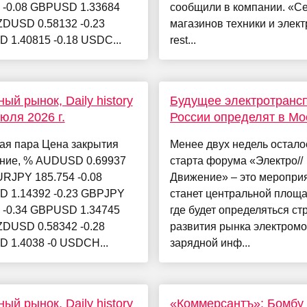
 -0.08 GBPUSD 1.33684
сообщили в компании. «Се
ZDUSD 0.58132 -0.23
магазинов техники и элек
 1.40815 -0.18 USDC...
rest...
ый рынок, Daily history
Будущее электротранс
июля 2026 г.
России определят в Мо
ая пара Цена закрытия
Менее двух недель остало
ние, % AUDUSD 0.69937
старта форума «Электро//
URJPY 185.754 -0.08
Движение» – это меропри
 1.14392 -0.23 GBPJPY
станет центральной площа
 -0.34 GBPUSD 1.34745
где будет определяться ст
ZDUSD 0.58342 -0.28
развития рынка электромо
 1.4038 -0 USDCH...
зарядной инф...
ый рынок, Daily history
«Коммерсантъ»: Бомбу