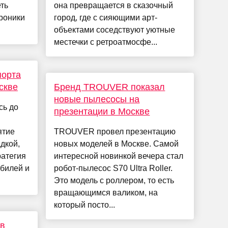
ть
она превращается в сказочный
троники
город, где с сияющими арт-
объектами соседствуют уютные
местечки с ретроатмосфе...
порта
скве
Бренд TROUVER показал
новые пылесосы на
сь до
презентации в Москве
ятие
TROUVER провел презентацию
дкой,
новых моделей в Москве. Самой
ратегия
интересной новинкой вечера стал
билей и
робот-пылесос S70 Ultra Roller.
Это модель с роллером, то есть
вращающимся валиком, на
который посто...
 в