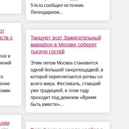
5-tv.ru сообщил источник.
Легендарном...
ют
ств с
Танцуют все! Зажигательный
марафон в Москве соберет
тысячи гостей
oux и
шений
Этим летом Москва становится
одной большой танцплощадкой, в
то
которой переплетаются ритмы со
жение
всего мира. Фестиваль, ставший
рами.
уже традицией, в этом году
проходит под девизом «Время
быть вместе»...
алии