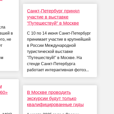
Санкт-Петербург принял
участие в выставке
"Путешествуй" в Москве
сла
авшей в
С 10 по 14 июня Санкт-Петербург
го, не
принимает участие в крупнейшей
ет
в России Международной
туристической выставке
ым
"Путешествуй!" в Москве. На
стенде Санкт-Петербурга
работает интерактивная фотоз...
м
360»
В Москве проводить
экскурсии будут только
квалифицированные гиды