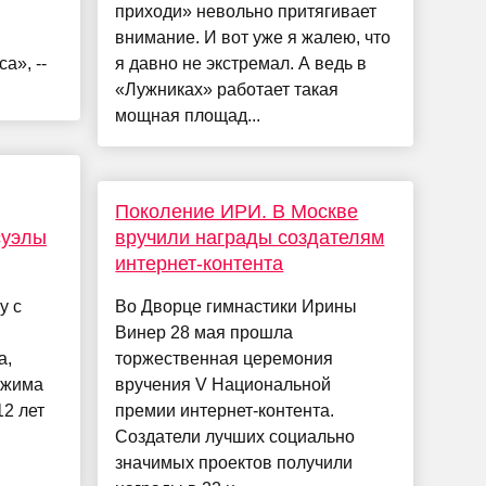
приходи» невольно притягивает
внимание. И вот уже я жалею, что
а», --
я давно не экстремал. А ведь в
«Лужниках» работает такая
мощная площад...
Поколение ИРИ. В Москве
суэлы
вручили награды создателям
интернет-контента
у с
Во Дворце гимнастики Ирины
Винер 28 мая прошла
а,
торжественная церемония
ежима
вручения V Национальной
12 лет
премии интернет-контента.
Создатели лучших социально
значимых проектов получили