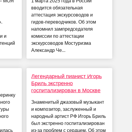
— МОЯ
1 марта 2025 года в России
вводится обязательная
аттестация экскурсоводов и
.
гидов-переводчиков. Об этом
напомнил зампредседателя
и и
комиссии по аттестации
тенций
экскурсоводов Мостуризма
Александр Че...
Легендарный пианист Игорь
Бриль экстренно
госпитализирован в Москве
черинку
ьного
Знаменитый джазовый музыкант
туры
и композитор, заслуженный и
ного
народный артист РФ Игорь Бриль
был экстренно госпитализирован
лилась
из-за проблем с сердцем. Об этом