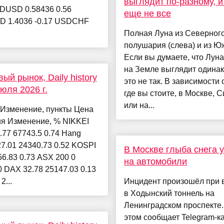
выглядит по-разному, и
ZDUSD 0.58436 0.56
еще не все
 1.4036 -0.17 USDCHF
Полная Луна из Северног
полушария (слева) и из Ю
Если вы думаете, что Луна
на Земле выглядит одинак
ый рынок, Daily history
это не так. В зависимости о
июля 2026 г.
где вы стоите, в Москве, 
или на...
 Изменение, пункты Цена
ия Изменение, % NIKKEI
.77 67743.5 0.74 Hang
7.01 24340.73 0.52 KOSPI
В Москве глыба снега 
56.83 0.73 ASX 200 0
на автомобили
0 DAX 32.78 25147.03 0.13
2...
Инцидент произошёл при 
в Ходынский тоннель на
Ленинградском проспекте.
этом сообщает Telegram-к