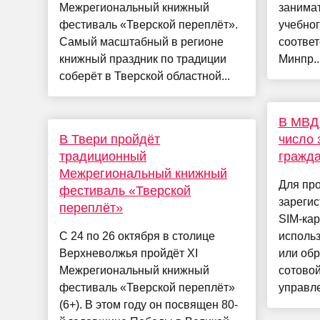
Межрегиональный книжный
занимат
фестиваль «Тверской переплёт».
учебног
Самый масштабный в регионе
соответ
книжный праздник по традиции
Минпр..
соберёт в Тверской областной...
В МВД 
В Твери пройдёт
число 
традиционный
гражда
Межрегиональный книжный
Для про
фестиваль «Тверской
зарегис
переплёт»
SIM-кар
С 24 по 26 октября в столице
использ
Верхневолжья пройдёт ХI
или обр
Межрегиональный книжный
сотовой
фестиваль «Тверской переплёт»
управле
(6+). В этом году он посвящен 80-