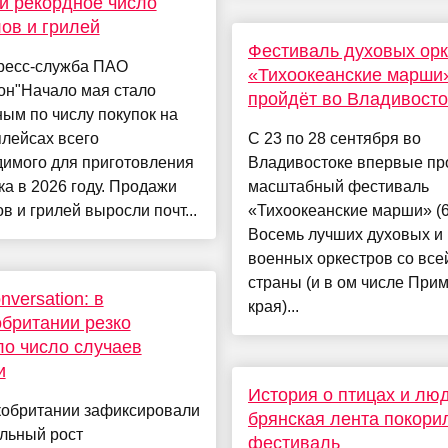
и рекордное число
ов и грилей
Фестиваль духовых орк
пресс-служба ПАО
«Тихоокеанские марши
он"Начало мая стало
пройдёт во Владивосто
ым по числу покупок на
лейсах всего
С 23 по 28 сентября во
димого для приготовления
Владивостоке впервые пр
а в 2026 году. Продажи
масштабный фестиваль
в и грилей выросли почт...
«Тихоокеанские марши» (6
Восемь лучших духовых и
военных оркестров со все
страны (и в ом числе При
nversation: в
края)...
британии резко
о число случаев
и
История о птицах и люд
кобритании зафиксировали
брянская лента покори
льный рост
фестиваль