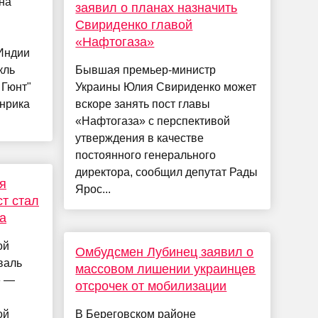
 на
заявил о планах назначить
Свириденко главой
«Нафтогаза»
 Индии
кль
Бывшая премьер-министр
 Гюнт"
Украины Юлия Свириденко может
енрика
вскоре занять пост главы
«Нафтогаза» с перспективой
утверждения в качестве
постоянного генерального
директора, сообщил депутат Рады
я
Ярос...
ст стал
а
ой
Омбудсмен Лубинец заявил о
валь
массовом лишении украинцев
» —
отсрочек от мобилизации
ой
В Береговском районе