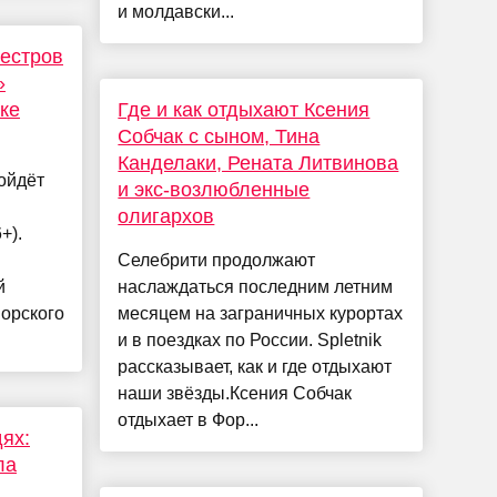
и молдавски...
естров
»
ке
Где и как отдыхают Ксения
Собчак с сыном, Тина
Канделаки, Рената Литвинова
ойдёт
и экс-возлюбленные
олигархов
+).
Селебрити продолжают
й
наслаждаться последним летним
морского
месяцем на заграничных курортах
и в поездках по России. Spletnik
рассказывает, как и где отдыхают
наши звёзды.Ксения Собчак
отдыхает в Фор...
ях:
ла