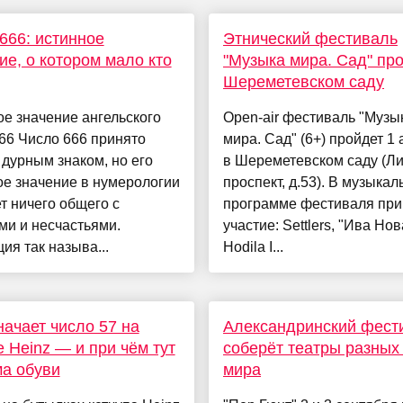
666: истинное
Этнический фестиваль
ие, о котором мало кто
"Музыка мира. Сад" про
Шереметевском саду
е значение ангельского
Оpen-air фестиваль "Музы
66 Число 666 принято
мира. Сад" (6+) пройдет 1 
 дурным знаком, но его
в Шереметевском саду (Л
е значение в нумерологии
проспект, д.53). В музыкал
т ничего общего с
программе фестиваля при
ми и несчастьями.
участие: Settlers, "Ива Нов
ия так называ...
Hodila I...
начает число 57 на
Александринский фест
е Heinz — и при чём тут
соберёт театры разных
а обуви
мира