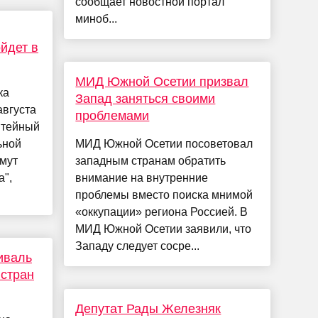
сообщает новостной портал
миноб...
йдет в
МИД Южной Осетии призвал
ка
Запад заняться своими
августа
проблемами
итейный
ьной
МИД Южной Осетии посоветовал
мут
западным странам обратить
а",
внимание на внутренние
проблемы вместо поиска мнимой
«оккупации» региона Россией. В
МИД Южной Осетии заявили, что
Западу следует сосре...
иваль
 стран
Депутат Рады Железняк