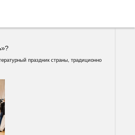
ь»?
тературный праздник страны, традиционно