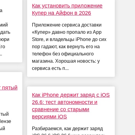
Как установить приложение
а
Купер на Айфон в 2026
мий
Приложение сервиса доставки
здать
«Купер» давно пропало из App
жюри
Store, и владельцы iPhone до сих
Его
пор гадают, как вернуть его на
.
телефон без официального
магазина. Хорошая новость: у
сервиса есть п...
т пятый
Как iPhone держит заряд с iOS
26.6: тест автономности и
сравнение со старыми
ятый
версиями iOS
Пензе
ый
Разбираемся, как держит заряд