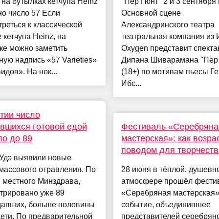
на бутылках кетчупа Heinz
"Пер Гюнт" 2 и 3 сентября
о число 57 Если
Основной сцене
реться к классической
Александринского театра
 кетчупа Heinz, на
театральная компания из
ке можно заметить
Oxygen представит спекта
ную надпись «57 Varieties»
Дипана Шиварамана "Пер
идов». На нек...
(18+) по мотивам пьесы Г
Ибс...
тии число
вшихся готовой едой
Фестиваль «Серебряна
о до 89
мастерская»: как возра
поводом для творчеств
-Удэ выявили новые
массового отравления. По
28 июня в тёплой, душевн
 местного Минздрава,
атмосфере прошёл фести
трировано уже 89
«Серебряная мастерская
давших, больше половины
событие, объединившее
дети. По предварительной
представителей серебрян