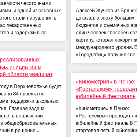
ваемости чесоточными
ями, и одной из основных
Алексей Жучков из Брянск
этого стали нарушения в
доказал: в эпоху больших
ках лекарственных
бюджетов и съемочных ар
тов и задержки в ле...
один человек способен со
картину, которая покорит 
международного уровня. 
«Город птиц» получил спе..
 реализованных
ых инициатив в
ой области увеличат
«Кинометрия» в Пензе:
году в Верхневолжье будет
«Ростелеком» проводи
вано 84 проекта по
юбилейный фестиваль
мме поддержки школьных
ив. Главная задача
«Кинометрия» в Пензе:
ется в вовлечении
«Ростелеком» проводит п
ов общеобразовательных
юбилейный фестиваль В 
ний в решение ...
стартовал пятый юбилейн