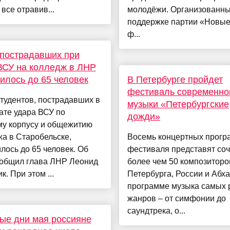
 все отравив...
молодёжи. Организованны
поддержке партии «Новые
ф...
пострадавших при
ВСУ на колледж в ЛНР
илось до 65 человек
В Петербурге пройдет
фестиваль современно
тудентов, пострадавших в
музыки «Петербургские
ате удара ВСУ по
дожди»
му корпусу и общежитию
а в Старобельске,
Восемь концертных прогр
лось до 65 человек. Об
фестиваля представят со
ообщил глава ЛНР Леонид
более чем 50 композиторо
к. При этом ...
Петербурга, России и Абха
программе музыка самых 
жанров – от симфонии до
саундтрека, о...
ые дни мая россияне