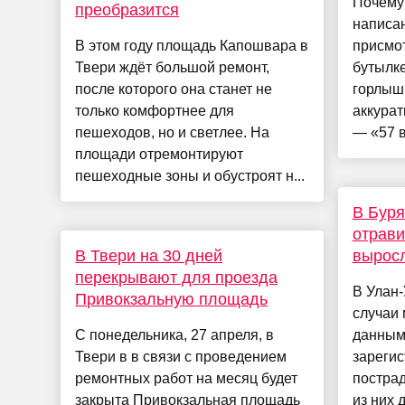
Почему 
преобразится
написан
В этом году площадь Капошвара в
присмот
Твери ждёт большой ремонт,
бутылке
после которого она станет не
горлыш
только комфортнее для
аккурат
пешеходов, но и светлее. На
— «57 в
площади отремонтируют
пешеходные зоны и обустроят н...
В Буря
отрави
В Твери на 30 дней
выросл
перекрывают для проезда
В Улан
Привокзальную площадь
случаи 
С понедельника, 27 апреля, в
данным
Твери в в связи с проведением
зарегис
ремонтных работ на месяц будет
постра
закрыта Привокзальная площадь
из них 