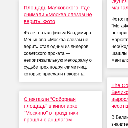
скупил
Площадь Маяковского. Где
мангал
снимали «Москва слезам не
Фото: 
верит». Фото
"МегаФ
45 лет назад фильм Владимира
рекордн
Меньшова «Москва слезам не
маркетп
верит» стал одним из лидеров
необхо
советского проката —
шашлык
непритязательную мелодраму о
мангало
судьбе трех подруг-лимитчиц,
которые приехали покорять...
The Co
Велико
Спектакли "Соборная
выросл
площадь" в кинопарке
чесотк
"Москино" в праздники
В Вели
прошли с аншлагом
значите