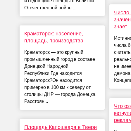
й годовщине Победы в Великой
Отечественной войне ...
Число 
значен
знает
Краматорск: население,
Истинно
площадь, производства
числа 6
Краматорск — это крупный
считать
промышленный город в составе
реально
Донецкой Народной
не имее
Республики.Где находится
демона
Краматорск?Он находится
Концепц
примерно в 100 км к северу от
столицы ДНР — города Донецка.
Расстоян...
Что оз
кетчуп
реклам
Площадь Капошвара в Твери