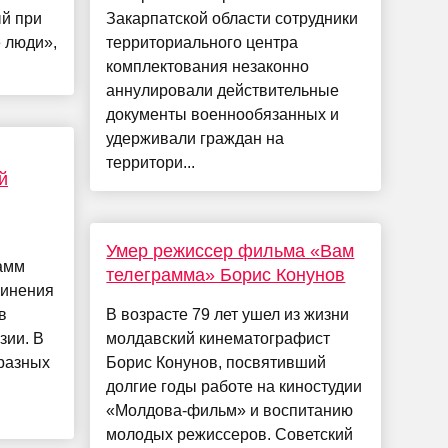
й при
Закарпатской области сотрудники
 люди»,
территориального центра
комплектования незаконно
аннулировали действительные
документы военнообязанных и
удерживали граждан на
территори...
й
Умер режиссер фильма «Вам
амм
телеграмма» Борис Конунов
чинения
в
В возрасте 79 лет ушел из жизни
зии. В
молдавский кинематографист
разных
Борис Конунов, посвятивший
долгие годы работе на киностудии
«Молдова-фильм» и воспитанию
молодых режиссеров. Советский