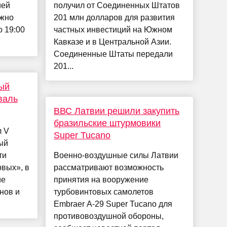
ией
получил от Соединенных Штатов
ожно
201 млн долларов для развития
о 19:00
частных инвестиций на Южном
Кавказе и в Центральной Азии.
Соединенные Штаты передали
201...
ый
валь
ВВС Латвии решили закупить
бразильские штурмовики
л V
Super Tucano
ый
ти
Военно-воздушные силы Латвии
вых», в
рассматривают возможность
ие
принятия на вооружение
нов и
турбовинтовых самолетов
Embraer A-29 Super Tucano для
противовоздушной обороны,