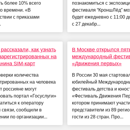
ь более 10% всего
познакомиться с экспозиц
о времени. «В
фестиваля “КроншЛёд” м
ствии с приказами
будет ежедневно с 11:00 д
.
с 27 декабр...
рассказали, как узнать
В Москве открылся пят
зарегистрированных на
международный фести
нина SIM-карт
«Движения первых»
верки количества
В России 30 мая стартова
трированных на человека
юбилейный Международн
т россияне могут
фестиваль детства и юнос
овать портал «Госуслуги»
«Фестиваль Движения Пер
атиться к оператору
котором принимают участ
 связи, сообщили в
представители из 89 регио
нии по организации...
гости из 28 стран. Про...