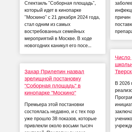
Спектакль "Соборная площадь",
заболе
который идет в кинопарке
инфекци
"Москино" с 21 декабря 2024 года,
причин 
стал одним из самых
постав
востребованных семейных
препара
мероприятий в Москве. В ходе
новогодних каникул его посе...
Число
школьн
Захар Прилепин назвал
Тверск
зрелищной постановку
В 2026 
"Соборная площадь" в
реализо
кинопарке "Москино"
Програ
Премьера этой постановки
инициат
состоялась недавно, и с тех пор
заключа
уже прошло 38 показов, которые
ученик
привлекли около восьми тысяч
учрежде