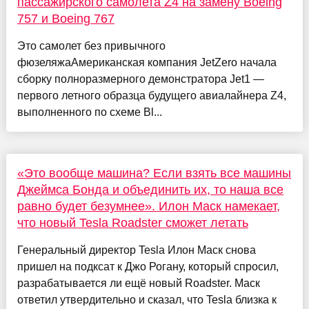
пассажирского самолета Z4 на замену Boeing
757 и Boeing 767
Это самолет без привычного
фюзеляжаАмериканская компания JetZero начала
сборку полноразмерного демонстратора Jet1 —
первого летного образца будущего авиалайнера Z4,
выполненного по схеме Bl...
«Это вообще машина? Если взять все машины
Джеймса Бонда и объединить их, то наша все
равно будет безумнее». Илон Маск намекает,
что новый Tesla Roadster сможет летать
Генеральный директор Tesla Илон Маск снова
пришел на подксат к Джо Рогану, который спросил,
разрабатывается ли ещё новый Roadster. Маск
ответил утвердительно и сказал, что Tesla близка к