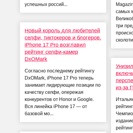
успешных россий...
Magazin
самых 
Великоб
три пре
Новый король для любителей
происх
селфи, тиктокеров и блогеров.
сколоти
iPhone 17 Pro возглавил
рейтинг селфи-камер
DxOMark
Унизил
Согласно последнему рейтингу
включи
DxOMark, iPhone 17 Pro теперь
перспе
занимает лидирующие позиции по
из-за 
качеству селфи, опережая
конкурентов от Honor и Google.
Италья
Вся линейка iPhone 17 — от
рейтинг
базовой мо...
Чемпио
издание
рейтин