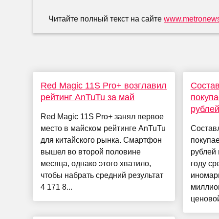
Читайте полный текст на сайте
www.metronews
Red Magic 11S Pro+ возглавил
Состав
рейтинг AnTuTu за май
покупа
рублей
Red Magic 11S Pro+ занял первое
место в майском рейтинге AnTuTu
Состав
для китайского рынка. Смартфон
покупа
вышел во второй половине
рублей
месяца, однако этого хватило,
году ср
чтобы набрать средний результат
иномарк
4 171 8...
миллион
ценовой