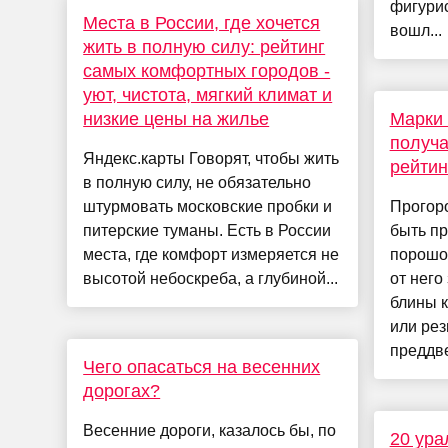
фигурис
Места в России, где хочется
вошл...
жить в полную силу: рейтинг
самых комфортных городов -
уют, чистота, мягкий климат и
низкие цены на жилье
Марки 
получа
Яндекс.карты Говорят, чтобы жить
рейтин
в полную силу, не обязательно
штурмовать московские пробки и
Прогоро
питерские туманы. Есть в России
быть п
места, где комфорт измеряется не
порошок
высотой небоскреба, а глубиной...
от него
блины 
или ре
преддве
Чего опасаться на весенних
дорогах?
Весенние дороги, казалось бы, по
20 ура