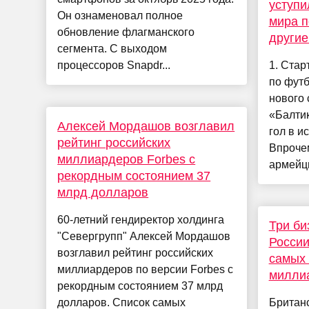
уступи
Он ознаменовал полное
мира п
обновление флагманского
другие
сегмента. С выходом
процессоров Snapdr...
1. Стар
по футб
нового 
«Балти
Алексей Мордашов возглавил
гол в и
рейтинг российских
Впроче
миллиардеров Forbes с
армейцы
рекордным состоянием 37
млрд долларов
60-летний гендиректор холдинга
Три би
"Севергрупп" Алексей Мордашов
России
возглавил рейтинг российских
самых
миллиардеров по версии Forbes с
милли
рекордным состоянием 37 млрд
долларов. Список самых
Британ