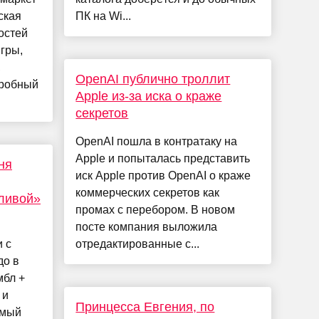
ская
ПК на Wi...
остей
игры,
,
OpenAI публично троллит
дробный
Apple из-за иска о краже
секретов
OpenAI пошла в контратаку на
Apple и попыталась представить
ня
иск Apple против OpenAI о краже
коммерческих секретов как
тливой»
промах с перебором. В новом
посте компания выложила
 с
отредактированные с...
до в
мбл +
 и
Принцесса Евгения, по
имый