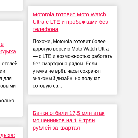
Motorola готовит Moto Watch
Ultra с LTE и пробежками без
телефона
Похоже, Motorola готовит более
не
дорогую версию Moto Watch Ultra
отдыха
— с LTE и возможностью работать
 отелей
без смартфона рядом. Если
нии
утечка не врёт, часы сохранят
я для
знакомый дизайн, но получат
совыми
сотовую св...
колько
Банки отбили 17,5 млн атак
мошенников на 1,9 трлн
рублей за квартал
тдыха: