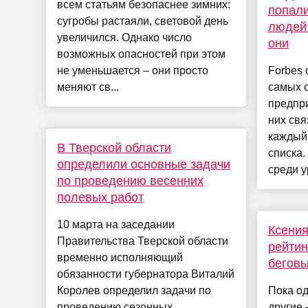
всем статьям безопаснее зимних:
попали
сугробы растаяли, световой день
людей 
увеличился. Однако число
они
возможных опасностей при этом
не уменьшается – они просто
Forbes 
меняют св...
самых 
предпри
них свя
каждый
В Тверской области
списка
определили основные задачи
среди у
по проведению весенних
полевых работ
10 марта на заседании
Ксения
Правительства Тверской области
рейтин
временно исполняющий
беговы
обязанности губернатора Виталий
Королев определил задачи по
Пока о
проведению сезонных
другие 