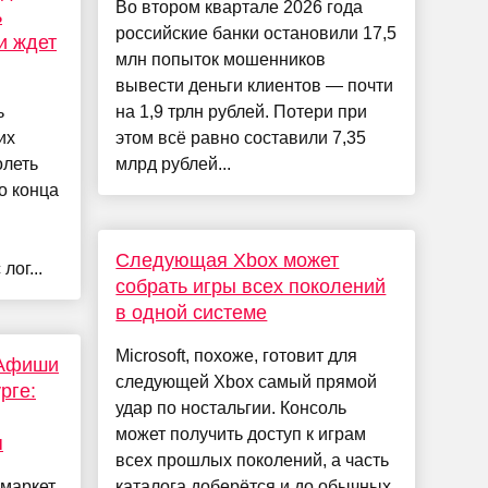
Во втором квартале 2026 года
ь
российские банки остановили 17,5
и ждет
млн попыток мошенников
вывести деньги клиентов — почти
ь
на 1,9 трлн рублей. Потери при
их
этом всё равно составили 7,35
олеть
млрд рублей...
о конца
Следующая Xbox может
лог...
собрать игры всех поколений
в одной системе
Microsoft, похоже, готовит для
 Афиши
следующей Xbox самый прямой
рге:
удар по ностальгии. Консоль
может получить доступ к играм
я
всех прошлых поколений, а часть
 маркет
каталога доберётся и до обычных