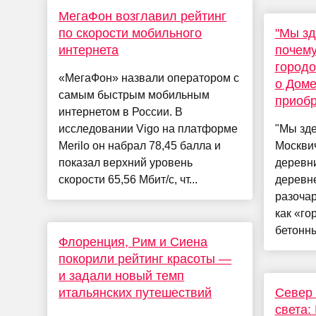
МегаФон возглавил рейтинг
по скорости мобильного
"Мы зд
интернета
почему
городо
«МегаФон» назвали оператором с
о Доме
самым быстрым мобильным
приобр
интернетом в России. В
исследовании Vigo на платформе
"Мы зде
Merilo он набрал 78,45 балла и
Москвич
показал верхний уровень
деревни
скорости 65,56 Мбит/с, чт...
деревне
разочар
как «го
бетонны
Флоренция, Рим и Сиена
покорили рейтинг красоты —
и задали новый темп
итальянских путешествий
Север 
света: