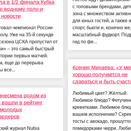
ла в 1/2 финала Кубка
с топовыми брендами, дет
о водному поло и
зона с множеством активн
 новости
для юных гостей, а также 
товал чемпионат России
спорт, бьюти и, конечно же
олу. Уже на 35-й секунде
масштабный фудкорт. По
сезона ЦСКА пропустил от
гид по фе...
ки» – это самый быстрый
стории первых матчей.
м, еще до перерыва
Ксения Минаева: «У ме
 все...
хорошо получается не
сдаваться и быть счас
Любимый цвет? Жёлтый.
знесмена родом из
Любимое блюдо? Фетучини
 вошли в рейтинг
креветками. Любимое блю
 молодых
вашем исполнении? Скре
ардеров
тосты с авокадо, прошутто
ский журнал Nubia
помидорками черри. Люб