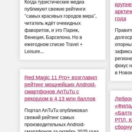
Когда туристические медиа
крупн
публикуют свежие рейтинги
арктич
"самых красивых городов мира",
года
читатель ждёт очевидных
фаворитов, и это Париж,
Правит
Венеция, Барселона. Но в
долгос
ежегодном списке Travel +
опорных
Leisure...
зафикс
регионе
фокус н
в Новом 
Red Magic 11 Pro+ возглавил
рейтинг мощнейших Android-
смартфонов AnTuTu с
рекордом в 4,13 млн баллов
Леброн
«Фила
Портал AnTuTu опубликовал
«Балти
свежий рейтинг самых
РПЛ, К
производительных Android-
сборну
смартфонов за октябрь 2025 года.