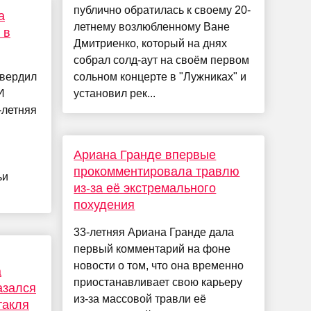
публично обратилась к своему 20-
а
летнему возлюбленному Ване
 в
Дмитриенко, который на днях
собрал солд-аут на своём первом
твердил
сольном концерте в "Лужниках" и
И
установил рек...
-летняя
Ариана Гранде впервые
прокомментировала травлю
ьи
из-за её экстремального
похудения
33-летняя Ариана Гранде дала
первый комментарий на фоне
новости о том, что она временно
а
приостанавливает свою карьеру
азался
из-за массовой травли её
такля