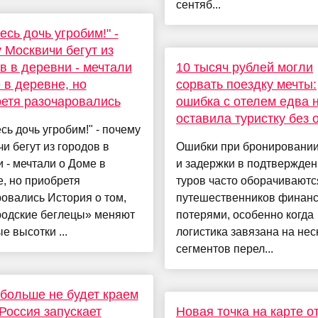
сентяб...
есь дочь угробим!" -
 Москвичи бегут из
в в деревни - мечтали
10 тысяч рублей могли
 в деревне, но
сорвать поездку мечты:
етя разочаровались
ошибка с отелем едва 
оставила туристку без 
сь дочь угробим!" - почему
и бегут из городов в
Ошибки при бронировании
 - мечтали о Доме в
и задержки в подтвержде
, но приобретя
туров часто оборачиваютс
овались История о том,
путешественников финан
родские беглецы» меняют
потерями, особенно когда
е высотки ...
логистика завязана на нес
сегментов перел...
больше не будет краем
 Россия запускает
Новая точка на карте о