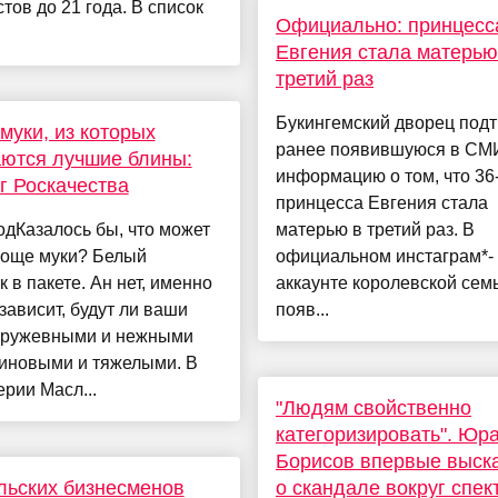
тов до 21 года. В список
Официально: принцесс
Евгения стала матерью
третий раз
Букингемский дворец под
муки, из которых
ранее появившуюся в СМ
ются лучшие блины:
информацию о том, что 36
г Роскачества
принцесса Евгения стала
дКазалось бы, что может
матерью в третий раз. В
роще муки? Белый
официальном инстаграм*-
 в пакете. Ан нет, именно
аккаунте королевской сем
 зависит, будут ли ваши
появ...
кружевными и нежными
зиновыми и тяжелыми. В
рии Масл...
"Людям свойственно
категоризировать". Юр
Борисов впервые выск
льских бизнесменов
о скандале вокруг спек