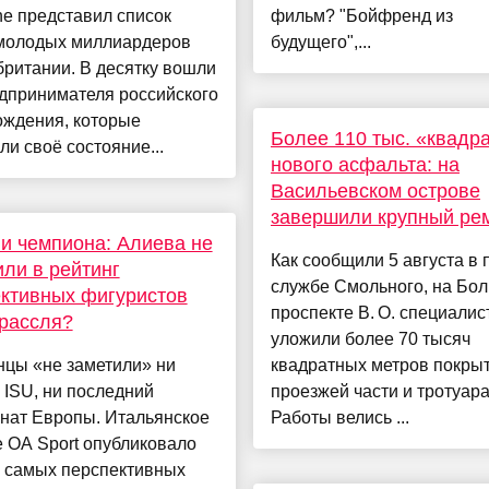
e представил список
фильм? "Бойфренд из
молодых миллиардеров
будущего",...
ритании. В десятку вошли
дпринимателя российского
ождения, которые
Более 110 тыс. «квадр
ли своё состояние...
нового асфальта: на
Васильевском острове
завершили крупный ре
и чемпиона: Алиева не
Как сообщили 5 августа в 
ли в рейтинг
службе Смольного, на Бо
ктивных фигуристов
проспекте В. О. специалис
Грассля?
уложили более 70 тысяч
нцы «не заметили» ни
квадратных метров покры
 ISU, ни последний
проезжей части и тротуара
нат Европы. Итальянское
Работы велись ...
 ОА Sport опубликовало
г самых перспективных