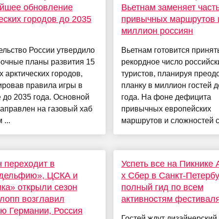
ейшее обновление
Вьетнам заменяет част
еских городов до 2035
привычных маршрутов 
миллион россиян
ельство России утвердило
Вьетнам готовится принят
рочные планы развития 15
рекордное число российск
 арктических городов,
туристов, планируя преод
ировав правила игры в
планку в миллион гостей д
 до 2035 года. Основной
года. На фоне дефицита
аправлен на газовый хаб
привычных европейских
...
маршрутов и сложностей с 
 переходит в
Успеть все на Пикнике
дельфию», ЦСКА и
x Сбер в Санкт-Петербу
ка» открыли сезон
полный гид по всем
лопп возглавил
активностям фестивал
ю Германии, Россия
Гостей ждут дизайнерский