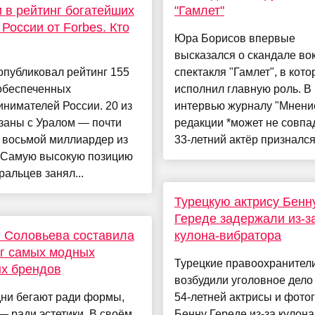
 в рейтинг богатейших
"Гамлет"
России от Forbes. Кто
Юра Борисов впервые
высказался о скандале во
опубликовал рейтинг 155
спектакля "Гамлет", в кот
обеспеченных
исполнил главную роль. В
нимателей России. 20 из
интервью журналу "Мнени
заны с Уралом — почти
редакции *может не совпа
 восьмой миллиардер из
33-летний актёр признался,
. Самую высокую позицию
ральцев занял...
Турецкую актрису Бенн
Гереде задержали из-з
 Соловьева составила
кулона-вибратора
г самых модных
Турецкие правоохранител
х брендов
возбудили уголовное дело
дни бегают ради формы,
54-летней актрисы и фото
— ради эстетики. В своём
Бенну Гереде из-за кулона