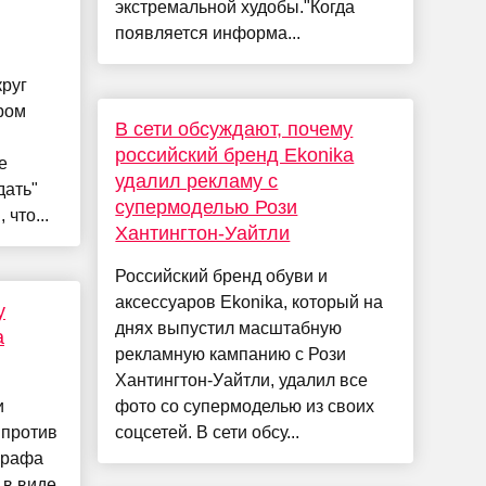
экстремальной худобы."Когда
появляется информа...
круг
ором
В сети обсуждают, почему
российский бренд Ekonika
е
удалил рекламу с
дать"
супермоделью Рози
 что...
Хантингтон-Уайтли
Российский бренд обуви и
аксессуаров Ekonika, который на
у
днях выпустил масштабную
а
рекламную кампанию с Рози
Хантингтон-Уайтли, удалил все
и
фото со супермоделью из своих
 против
соцсетей. В сети обсу...
графа
 в виде