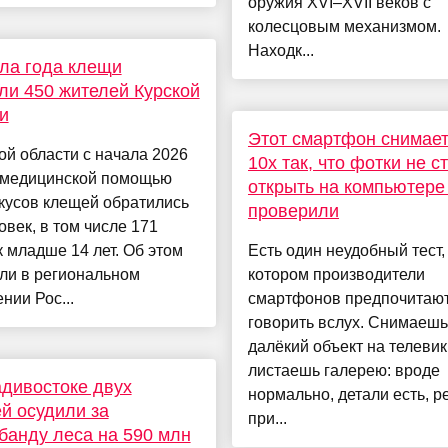
оружия XVI–XVII веков с
колесцовым механизмом.
Находк...
ла года клещи
ли 450 жителей Курской
и
Этот смартфон снимает
ой области с начала 2026
10x так, что фотки не 
а медицинской помощью
открыть на компьютер
кусов клещей обратились
проверили
овек, в том числе 171
 младше 14 лет. Об этом
Есть один неудобный тест,
ли в региональном
котором производители
нии Рос...
смартфонов предпочитают
говорить вслух. Снимаешь
далёкий объект на телевик
листаешь галерею: вроде
дивостоке двух
нормально, детали есть, р
й осудили за
при...
банду леса на 590 млн