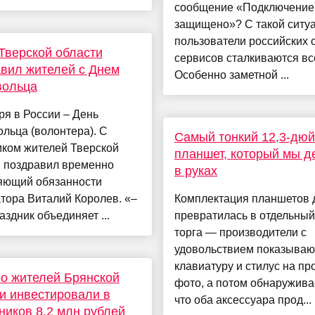
сообщение «Подключение
защищено»? С такой ситу
пользователи российских 
Тверской области
сервисов сталкиваются вс
вил жителей с Днем
Особенно заметной ...
вольца
ря в России – День
льца (волонтера). С
Самый тонкий 12,3-дю
иком жителей Тверской
планшет, который мы 
и поздравил временно
в руках
яющий обязанности
тора Виталий Королев. «–
Комплектация планшетов 
аздник объединяет ...
превратилась в отдельный
торга — производители с
удовольствием показываю
клавиатуру и стилус на пр
о жителей Брянской
фото, а потом обнаружива
и инвестировали в
что оба аксессуара прод...
иков 8,2 млн рублей