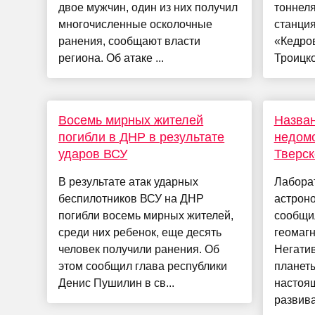
двое мужчин, один из них получил
тоннел
многочисленные осколочные
станция
ранения, сообщают власти
«Кедро
региона. Об атаке ...
Троицко
Восемь мирных жителей
Назван
погибли в ДНР в результате
недом
ударов ВСУ
Тверск
В результате атак ударных
Лабора
беспилотников ВСУ на ДНР
астрон
погибли восемь мирных жителей,
сообщи
среди них ребенок, еще десять
геомагн
человек получили ранения. Об
Негати
этом сообщил глава республики
планеты
Денис Пушилин в св...
настоя
развива