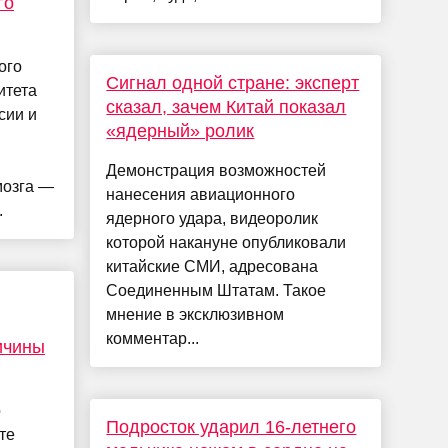
го
ого
Сигнал одной стране: эксперт
итета
сказал, зачем Китай показал
сии и
«ядерный» ролик
Демонстрация возможностей
мозга —
нанесения авиационного
.
ядерного удара, видеоролик
которой накануне опубликовали
китайские СМИ, адресована
Соединенным Штатам. Такое
мнение в эксклюзивном
комментар...
ичины
о
Подросток ударил 16-летнего
те