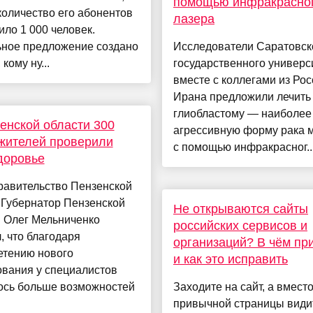
помощью инфракрасно
оличество его абонентов
лазера
ло 1 000 человек.
ьное предложение создано
Исследователи Саратовск
 кому ну...
государственного универс
вместе с коллегами из Рос
Ирана предложили лечить
глиобластому — наиболее
енской области 300
агрессивную форму рака 
жителей проверили
с помощью инфракрасног..
доровье
равительство Пензенской
иГубернатор Пензенской
Не открываются сайты
и Олег Мельниченко
российских сервисов и
, что благодаря
организаций? В чём пр
етению нового
и как это исправить
ования у специалистов
ось больше возможностей
Заходите на сайт, а вмест
привычной страницы види