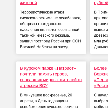
жителей
рубле
Террористические атаки
В Прим
киевского режима не ослабевают,
пригов
обстрелы гражданского
органи
населения являются осознанной
вывоз з
тактикой киевского режима,
древес
заявил постпред России при ООН
млн ру
Василий Небензя на засед...
Дальнев
В Курском парке «Патриот»
Более 
почтили память героев,
Верхн
спасавших мирных жителей от
«Перв
агрессии ВСУ
«Рост
В минувшее воскресенье, 26
С начал
апреля, в День годовщины
выбрал
освобождения курского региона
мобильн