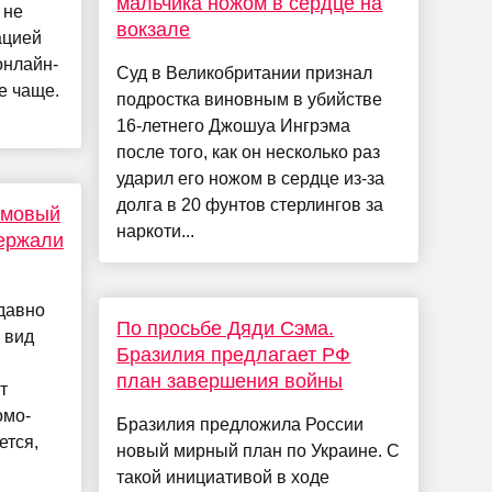
мальчика ножом в сердце на
 не
вокзале
ацией
онлайн-
Суд в Великобритании признал
е чаще.
подростка виновным в убийстве
16-летнего Джошуа Ингрэма
после того, как он несколько раз
ударил его ножом в сердце из-за
долга в 20 фунтов стерлингов за
ймовый
наркоти...
держали
давно
По просьбе Дяди Сэма.
 вид
Бразилия предлагает РФ
план завершения войны
т
омо-
Бразилия предложила России
ется,
новый мирный план по Украине. С
такой инициативой в ходе