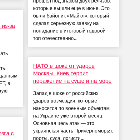
прошел под знаком двух релизов,
которые вышли ещё в июне. Это
были байопик «Майкл», который
сделал серьезную заявку на
 из-за
попадание в итоговый годовой
топ отечественно...
ать
НАТО в шоке от ударов
ть
Москвы. Киев терпит
 данным
поражение на суше и на море
FT, в
вую
Запад в шоке от российских
ударов возмездия, которые
наносятся по военным объектам
на Украине уже второй месяц.
Основная цель атак — это
украинская часть Причерноморья:
зга с
порты, суда, логисти...