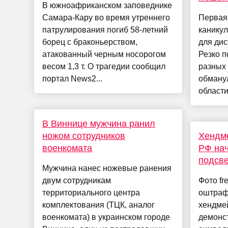
В южноафриканском заповеднике
Самара-Кару во время утреннего
Первая
патрулирования погиб 58-летний
каникул
борец с браконьерством,
для ди
атакованный черным носорогом
Резко п
весом 1,3 т. О трагедии сообщил
разных 
портал News2...
обману
области.
В Виннице мужчина ранил
ножом сотрудников
Хендме
военкомата
РФ нач
подсве
Мужчина нанес ножевые ранения
двум сотрудникам
Фото fr
территориального центра
оштраф
комплектования (ТЦК, аналог
хендмей
военкомата) в украинском городе
демонс