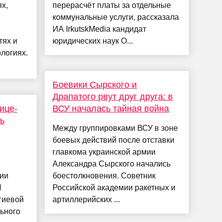
х,
перерасчёт платы за отдельные
коммунальные услуги, рассказала
ИА IrkutskMedia кандидат
тях и
юридических наук О...
логиях.
Боевики Сырского и
Драпатого рвут друг друга: в
ице-
ВСУ началась тайная война
ь
Между группировками ВСУ в зоне
боевых действий после отставки
главкома украинской армии
й
Александра Сырского начались
ции
боестолкновения. Советник
Н
Российской академии ракетных и
гиевой
артиллерийских ...
ьного