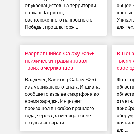
от укронацистов, на территории
общее к
парка «Патриот»,
превыси
расположенного на проспекте
Уникал
Победы, прошла торж...
для тех,
Взорвавшийся Galaxy S25+
В Пенз
психически травмировал
тысяч 
троих американцев
свое з
Владелец Samsung Galaxy S25+
Фото: п
из американского штата Индиана
област
сообщил о взрыве смартфона во
област
время зарядки. Инцидент
отметил
произошёл в ноябре прошлого
приобр
года, через два месяца после
оборуд
покупки аппарата. ...
появил
для...