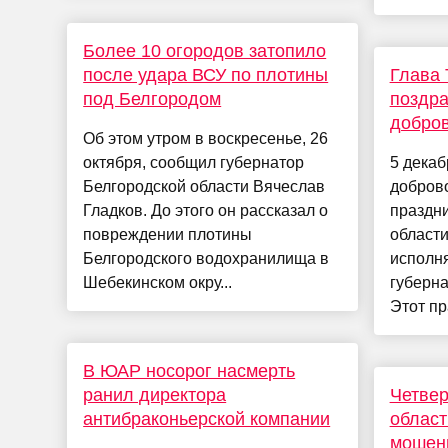
Более 10 огородов затопило
после удара ВСУ по плотины
Глава 
под Белгородом
поздра
добро
Об этом утром в воскресенье, 26
октября, сообщил губернатор
5 декаб
Белгородской области Вячеслав
доброво
Гладков. До этого он рассказал о
праздн
повреждении плотины
област
Белгородского водохранилища в
исполн
Шебекинском окру...
губерна
Этот пр
В ЮАР носорог насмерть
ранил директора
Четвер
антибраконьерской компании
област
мошенн