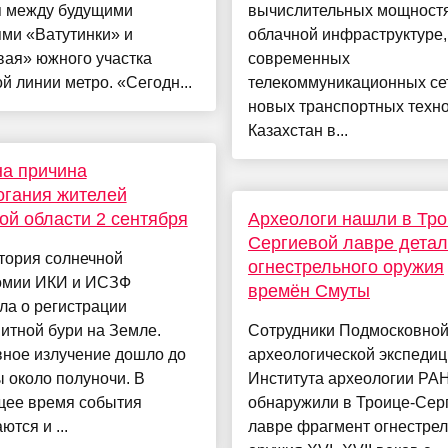
я между будущими
вычислительных мощностя
ми «Ватутинки» и
облачной инфраструктуре,
вая» южного участка
современных
й линии метро. «Сегодн...
телекоммуникационных се
новых транспортных техно
Казахстан в...
а причина
огания жителей
ой области 2 сентября
Археологи нашли в Тро
Сергиевой лавре детал
тория солнечной
огнестрельного оружия
омии ИКИ и ИСЗФ
времён Смуты
ла о регистрации
итной бури на Земле.
Сотрудники Подмосковно
вное излучение дошло до
археологической экспеди
 около полуночи. В
Института археологии РА
щее время события
обнаружили в Троице-Сер
ются и ...
лавре фрагмент огнестрел