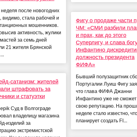
 неделя после новогодних
, видимо, стала рабочей и
Фигу о продаже части п
станционных мошенников.
ЧМ: «СМИ разбили план
овысив активность, жулики
и прах, как до этого
мастей за семь дней
Суперлигу, и слава богу
ли 21 жителя Брянской
Инфантино дискредити
..
должность президента
ФИФА»
Бывший полузащитник сб
йд-сатанизм: жителей
Португалии Луиш Фигу зая
али штрафовать за
что глава ФИФА Джанни
чники и статуэтки
Инфантино уже не сможет
свою репутацию. На прош
eepik Суд в Волгограде
неделе стало известно, ч
овал владелицу магазина
планирует создать FI...
д-изделий за
трацию экстремистской