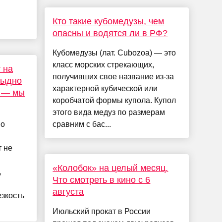
Кто такие кубомедузы, чем
опасны и водятся ли в РФ?
Кубомедузы (лат. Cubozoa) — это
класс морских стрекающих,
 на
получивших свое название из-за
стыдно
характерной кубической или
е — мы
коробчатой формы купола. Купол
этого вида медуз по размерам
 о
сравним с бас...
 не
«Колобок» на целый месяц.
,
Что смотреть в кино с 6
августа
езкость
Июльский прокат в России