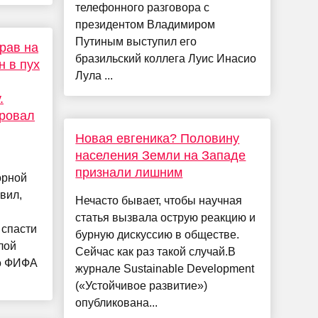
телефонного разговора с
президентом Владимиром
Путиным выступил его
рав на
бразильский коллега Луис Инасио
 в пух
Лула ...
.
ровал
Новая евгеника? Половину
населения Земли на Западе
признали лишним
орной
вил,
Нечасто бывает, чтобы научная
статья вызвала острую реакцию и
 спасти
бурную дискуссию в обществе.
лой
Сейчас как раз такой случай.В
то ФИФА
журнале Sustainable Development
(«Устойчивое развитие»)
опубликована...