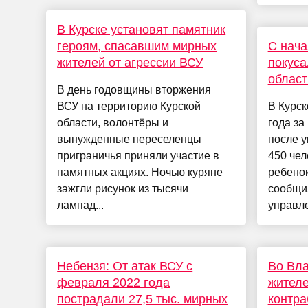
В Курске установят памятник
героям, спасавшим мирных
С нача
жителей от агрессии ВСУ
покуса
област
В день годовщины вторжения
ВСУ на территорию Курской
В Курск
области, волонтёры и
года з
вынужденные переселенцы
после у
приграничья приняли участие в
450 чел
памятных акциях. Ночью куряне
ребенок
зажгли рисунок из тысячи
сообщи
лампад...
управле
Небензя: От атак ВСУ с
Во Вла
февраля 2022 года
жителе
пострадали 27,5 тыс. мирных
контра