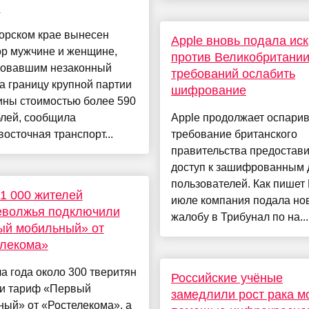
й
орском крае вынесен
​​Apple вновь подала иск
ор мужчине и женщине,
против Великобритании
зовавшим незаконный
требований ослабить
а границу крупной партии
шифрование
ины стоимостью более 590
блей, сообщила
Apple продолжает оспарив
осточная транспорт...
требование британского
правительства предостави
доступ к зашифрованным
пользователей. Как пишет 
1 000 жителей
июле компания подала но
еволжья подключили
жалобу в Трибунал по на...
ый мобильный» от
елекома»
а года около 300 тверитян
Российские учёные
и тариф «Первый
замедлили рост рака мо
ый» от «Ростелекома», а