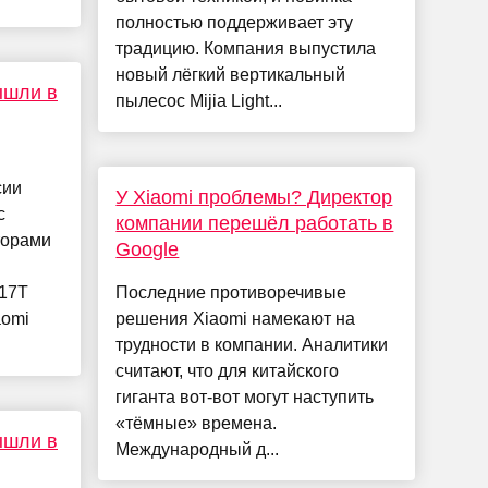
полностью поддерживает эту
традицию. Компания выпустила
новый лёгкий вертикальный
ышли в
пылесос Mijia Light...
сии
У Xiaomi проблемы? Директор
с
компании перешёл работать в
торами
Google
 17T
Последние противоречивые
aomi
решения Xiaomi намекают на
трудности в компании. Аналитики
считают, что для китайского
гиганта вот-вот могут наступить
«тёмные» времена.
ышли в
Международный д...