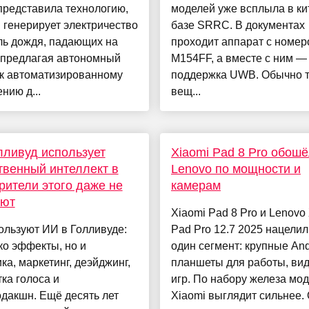
представила технологию,
моделей уже всплыла в ки
 генерирует электричество
базе SRRC. В документах
ль дождя, падающих на
проходит аппарат с номе
 предлагая автономный
M154FF, а вместе с ним —
 к автоматизированному
поддержка UWB. Обычно 
нию д...
вещ...
лливуд использует
Xiaomi Pad 8 Pro обош
твенный интеллект в
Lenovo по мощности и
зрители этого даже не
камерам
ают
Xiaomi Pad 8 Pro и Lenovo 
ользуют ИИ в Голливуде:
Pad Pro 12.7 2025 нацелил
ко эффекты, но и
один сегмент: крупные And
ка, маркетинг, деэйджинг,
планшеты для работы, вид
ка голоса и
игр. По набору железа мо
дакшн. Ещё десять лет
Xiaomi выглядит сильнее.