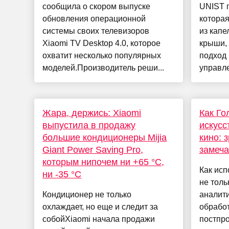
сообщила о скором выпуске
UNIST 
обновления операционной
которая
системы своих телевизоров
из капе
Xiaomi TV Desktop 4.0, которое
крыши,
охватит несколько популярных
подход
моделей.Производитель реши...
управле
Жара, держись: Xiaomi
Как Го
выпустила в продажу
искусс
большие кондиционеры Mijia
кино: 
Giant Power Saving Pro,
замеч
которым нипочем ни +65 °C,
Как исп
ни -35 °C
не толь
Кондиционер не только
аналити
охлаждает, но еще и следит за
обработ
собойXiaomi начала продажи
постпро