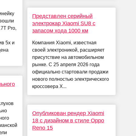
инейку
Представлен серийный
 вошли
электрокар Xiaomi SU8 с
17T Pro,
запасом хода 1000 км
в 5x и
Компания Xiaomi, известная
цена
своей электроникой, расширяет
присутствие на автомобильном
рынке. С 25 апреля 2026 года
официально стартовали продажи
нового полностью электрического
льного
кроссовера X...
слухов
ьно
Опубликован рендер Xiaomi
ного
18 с дизайном в стиле Oppo
манской
Reno 15
ели