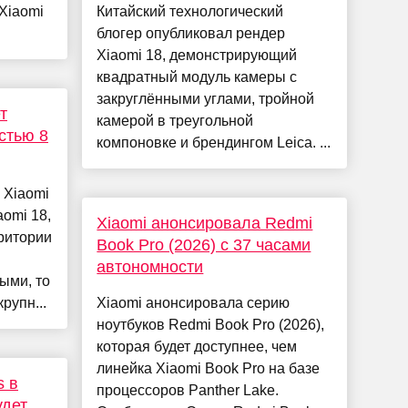
 Xiaomi
Китайский технологический
блогер опубликовал рендер
Xiaomi 18, демонстрирующий
квадратный модуль камеры с
закруглёнными углами, тройной
т
камерой в треугольной
стью 8
компоновке и брендингом Leica. ...
 Xiaomi
omi 18,
Xiaomi анонсировала Redmi
рритории
Book Pro (2026) с 37 часами
автономности
ыми, то
рупн...
Xiaomi анонсировала серию
ноутбуков Redmi Book Pro (2026),
которая будет доступнее, чем
линейка Xiaomi Book Pro на базе
s в
процессоров Panther Lake.
удет