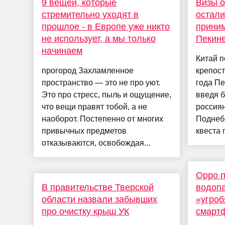
9 вещей, которые
Визы о
стремительно уходят в
остали
прошлое - в Европе уже никто
приним
не использует, а мы только
Пекин
начинаем
Китай п
прогород Захламленное
крепост
пространство — это не про уют.
года Пе
Это про стресс, пыль и ощущение,
введя 
что вещи правят тобой, а не
россиян
наоборот. Постепенно от многих
Поднебе
привычных предметов
квеста 
отказываются, освобождая...
Oppo п
В правительстве Тверской
водопа
области назвали забывших
«угроб
про очистку крыш УК
смарт