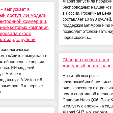
Xiaomi запустила продажи
беспроводных наушников 
» выпускает в
в России. Розничная цена
ый доступ ИИ-модели
составляет 10 990 рублей.
ектронной коммерции,
поддерживает Apple Find M
ание которых компания
позволяет отслеживать н
ировала около
через экосист...
иллиарда рублей
 Технологическая
рма «Авито» выпускает в
Changan презентовал
рс обновленные версии
доступный аналог Xiao
енных ИИ-моделей:
ую A-Vibe и
На китайском рынке
одальную A-Vision с 8
электромобилей появился
араметров. Это первые
один кроссовер с агрессив
...
почти спортивной внешно
Changan Nevo Q06. По га
и силуэту он похож на сед
Xiaomi SU7, но, как ожи...