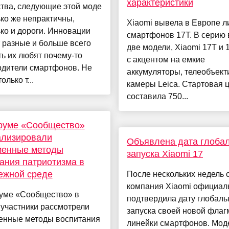
характеристики
тва, следующие этой моде
ко же непрактичны,
Xiaomi вывела в Европе л
ко и дороги. Инновации
смартфонов 17T. В серию
 разные и больше всего
две модели, Xiaomi 17T и 
ь их любят почему-то
с акцентом на емкие
одители смартфонов. Не
аккумуляторы, телеобъекти
олько т...
камеры Leica. Стартовая 
составила 750...
руме «Сообщество»
ализировали
Объявлена дата глоба
менные методы
запуска Xiaomi 17
ания патриотизма в
ежной среде
После нескольких недель 
компания Xiaomi официал
уме «Сообщество» в
подтвердила дату глобаль
участники рассмотрели
запуска своей новой флаг
енные методы воспитания
линейки смартфонов. Мод