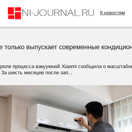
К новостям
е только выпускает современные кондицион
троле процесса вакуумной Xiaomi сообщила о масштабн
За шесть месяцев после зап...