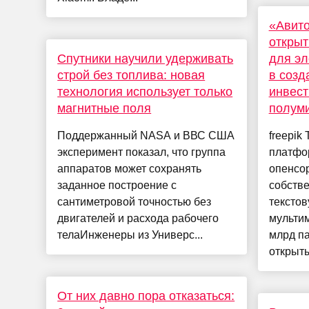
«Авито
открыт
Спутники научили удерживать
для эл
строй без топлива: новая
в созд
технология использует только
инвест
магнитные поля
полум
Поддержанный NASA и ВВС США
freepik
эксперимент показал, что группа
платфо
аппаратов может сохранять
опенсо
заданное построение с
собств
сантиметровой точностью без
текстов
двигателей и расхода рабочего
мультим
телаИнженеры из Универс...
млрд п
открыты
От них давно пора отказаться: