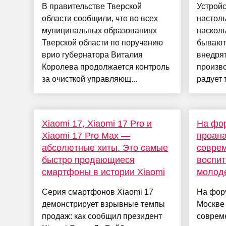
В правительстве Тверской
Устройс
области сообщили, что во всех
настоль
муниципальных образованиях
насколь
Тверской области по поручению
бывают
врио губернатора Виталия
внедрят
Королева продолжается контроль
произв
за очисткой управляющ...
радует т
Xiaomi 17, Xiaomi 17 Pro и
На фо
Xiaomi 17 Pro Max —
проан
абсолютные хиты. Это самые
совре
быстро продающиеся
воспит
смартфоны в истории Xiaomi
молод
Серия смартфонов Xiaomi 17
На фор
демонстрирует взрывные темпы
Москве 
продаж: как сообщил президент
соврем