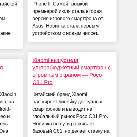
тайской
Phone II. Самой громкой
премьерой июля стала вторая
ром
версия игрового смартфона от
Asus. Новинка стала первым
такие
устройством с новым чипсет...
Xiaomi выпустила
ёл
ультрабюджетный смартфон с
огромным экраном — Poco
C81 Pro
Xiaoxin
Китайский бренд Xiaomi
ись на
расширяет линейку доступных
roid-
смартфонов и выводит на
ео и
глобальный рынок Poco C81 Pro.
дель
Новинка по сути развивает
 Она
базовый C81, но делает ставку на