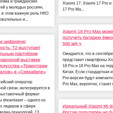
изма и гражданских
Xiaomi 17, Xiaomi 17 Pro и
ей у молодых россиян,
17 Pro Ma...
 в этом важную роль НКО
овательных и...
Xiaomi 18 Pro Max може
получить батарею ёмко
м цифровую
500 мА·ч
ость: T2 выступает
альным партнёром
Ожидается, что в сентябре
народной выставки
представит смартфоны Xia
скусства «Траектории
18 Pro и 18 Pro Max на те
алов» в «Севкабеле»
Китая. Если стандартная и
Pro‑версии будут компактн
сийский оператор
Pro Max, вероятно, станет к
ой связи, интегрируется в
выставочный формат
 dreamlaser – одного из
Идеальный Xiaomi Mi 9
х лидеров в сфере
России популярен не б
едиа-технологий. 13