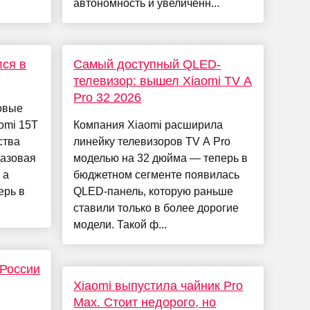
автономность и увеличенн...
лся в
Самый доступный QLED-
телевизор: вышел Xiaomi TV A
Pro 32 2026
новые
omi 15T
Компания Xiaomi расширила
ства
линейку телевизоров TV A Pro
базовая
моделью на 32 дюйма — теперь в
 а
бюджетном сегменте появилась
ерь в
QLED-панель, которую раньше
ставили только в более дорогие
модели. Такой ф...
 России
Xiaomi выпустила чайник Pro
Max. Стоит недорого, но