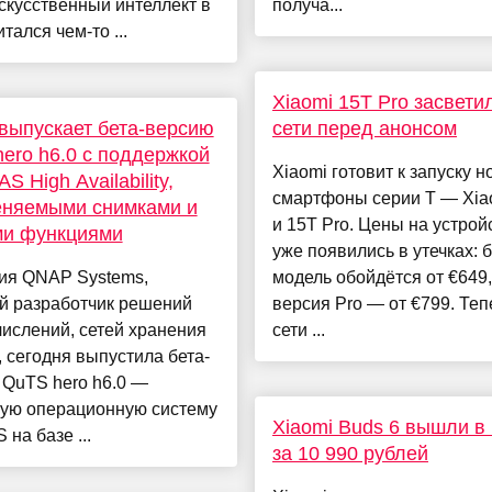
скусственный интеллект в
получа...
тался чем-то ...
Xiaomi 15T Pro засвети
ыпускает бета-версию
сети перед анонсом
ero h6.0 с поддержкой
Xiaomi готовит к запуску 
S High Availability,
смартфоны серии T — Xia
еняемыми снимками и
и 15T Pro. Цены на устрой
ми функциями
уже появились в утечках: 
ия QNAP Systems,
модель обойдётся от €649,
й разработчик решений
версия Pro — от €799. Теп
ислений, сетей хранения
сети ...
 сегодня выпустила бета-
 QuTS hero h6.0 —
ую операционную систему
Xiaomi Buds 6 вышли в
 на базе ...
за 10 990 рублей