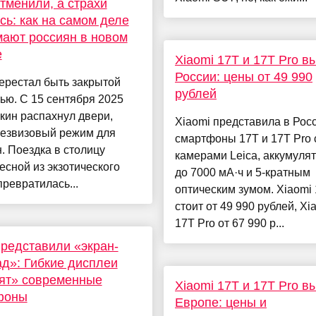
тменили, а страхи
сь: как на самом деле
ают россиян в новом
е
Xiaomi 17T и 17T Pro в
России: цены от 49 990
ерестал быть закрытой
рублей
ью. С 15 сентября 2025
кин распахнул двери,
Xiaomi представила в Рос
безвизовый режим для
смартфоны 17T и 17T Pro 
. Поездка в столицу
камерами Leica, аккумуля
сной из экзотического
до 7000 мА·ч и 5-кратным
превратилась...
оптическим зумом. Xiaomi
стоит от 49 990 рублей, Xi
17T Pro от 67 990 р...
редставили «экран-
д»: Гибкие дисплеи
ят» современные
Xiaomi 17T и 17T Pro в
фоны
Европе: цены и