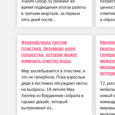
Xiaomi Group Лу Вейбинг во
патриот
время подведения итогов работы
ценност
в третьем квартале, за первые
отметив
пять дней после...
и образ
Феррофлюид против
Меняе
пластика: безумная идея
реальн
подростка, которая может
генер
изменить очистку воды
между
медиаи
Мир захлебывается в пластике, и
интерв
это не гипербола. Пока взрослые
дяди в костюмах обсуждают квоты
T2, рос
на выбросы, 18-летняя Миа
мобильн
Хеллер из Вирджинии собрала в
новый 
гараже девайс, который
команды
вытряхивает из...
мировы
мультим