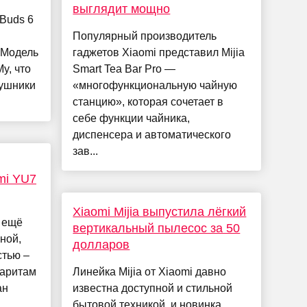
выглядит мощно
Buds 6
Популярный производитель
 Модель
гаджетов Xiaomi представил Mijia
y, что
Smart Tea Bar Pro —
аушники
«многофункциональную чайную
станцию», которая сочетает в
себе функции чайника,
диспенсера и автоматического
зав...
mi YU7
Xiaomi Mijia выпустила лёгкий
 ещё
вертикальный пылесос за 50
ной,
долларов
стью –
баритам
Линейка Mijia от Xiaomi давно
ан
известна доступной и стильной
бытовой техникой, и новинка