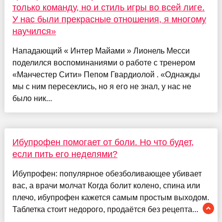
только команду, но и стиль игры во всей лиге.
У нас были прекрасные отношения, я многому
научился»
Нападающий « Интер Майами » Лионель Месси
поделился воспоминаниями о работе с тренером
«Манчестер Сити» Пепом Гвардиолой . «Однажды
мы с ним пересеклись, но я его не знал, у нас не
было ник...
Ибупрофен помогает от боли. Но что будет,
если пить его неделями?
Ибупрофен: популярное обезболивающее убивает
вас, а врачи молчат Когда болит колено, спина или
плечо, ибупрофен кажется самым простым выходом.
Таблетка стоит недорого, продаётся без рецепта...