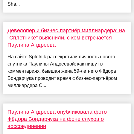
Sha...
Девелопер и бизнес-партнёр миллиардера: на
"Сплетнике" выяснили, с кем встречается
Паулина Андреева
На сайте Spletnik рассекретили личность нового
спутника Паулины Андреевой: как пишут в
комментариях, бывшая жена 59-летнего Фёдора
Бондарчука проводит время с бизнес-партнёром
миллиардера С...
Паулина Андреева опубликовала фото
Фёдора Бондарчука на фоне слухов о
воссоединении