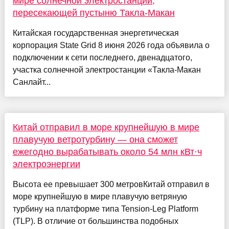
мире солнечной электростанции,
пересекающей пустыню Такла-Макан
Китайская государственная энергетическая
корпорация State Grid 8 июня 2026 года объявила о
подключении к сети последнего, двенадцатого,
участка солнечной электростанции «Такла-Макан
Санлайт...
Китай отправил в море крупнейшую в мире
плавучую ветротурбину — она сможет
ежегодно вырабатывать около 54 млн кВт·ч
электроэнергии
Высота ее превышает 300 метровКитай отправил в
море крупнейшую в мире плавучую ветряную
турбину на платформе типа Tension-Leg Platform
(TLP). В отличие от большинства подобных