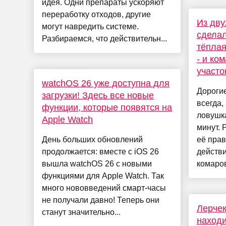
идея. Одни препараты ускоряют
переработку отходов, другие
Из дву
могут навредить системе.
сделал
Разбираемся, что действительн...
тёплая
- и ко
участо
watchOS 26 уже доступна для
Дороги
загрузки! Здесь все новые
всегда,
функции, которые появятся на
ловушка
Apple Watch
минут. 
День больших обновлений
её прав
продолжается: вместе с iOS 26
действи
вышла watchOS 26 с новыми
комаров
функциями для Apple Watch. Так
много нововведений смарт-часы
не получали давно! Теперь они
Лерчек
станут значительно...
наход