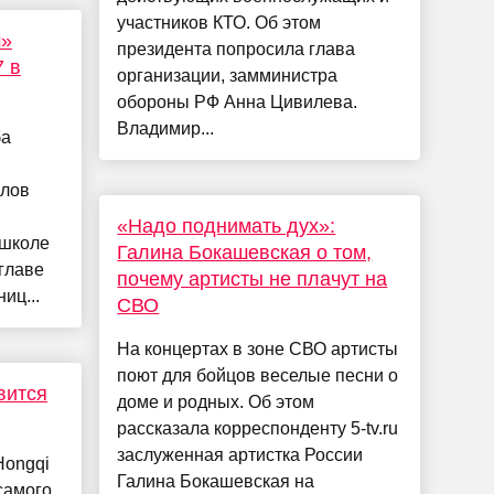
участников КТО. Об этом
м»
президента попросила глава
 в
организации, замминистра
обороны РФ Анна Цивилева.
Владимир...
ба
глов
«Надо поднимать дух»:
 школе
Галина Бокашевская о том,
главе
почему артисты не плачут на
иц...
СВО
На концертах в зоне СВО артисты
поют для бойцов веселые песни о
вится
доме и родных. Об этом
рассказала корреспонденту 5-tv.ru
заслуженная артистка России
Hongqi
Галина Бокашевская на
самого