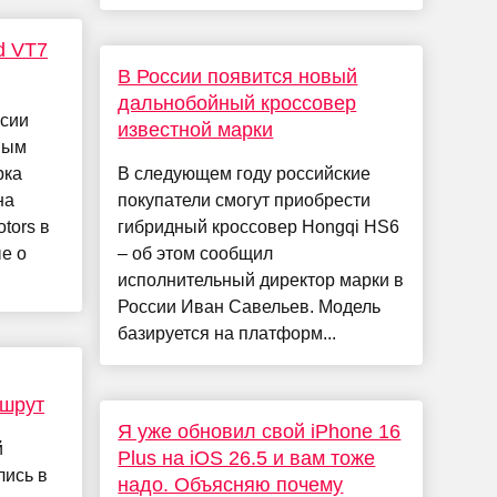
d VT7
В России появится новый
дальнобойный кроссовер
ссии
известной марки
вым
рка
В следующем году российские
на
покупатели смогут приобрести
tors в
гибридный кроссовер Hongqi HS6
е о
– об этом сообщил
исполнительный директор марки в
России Иван Савельев. Модель
базируется на платформ...
ршрут
Я уже обновил свой iPhone 16
й
Plus на iOS 26.5 и вам тоже
лись в
надо. Объясняю почему