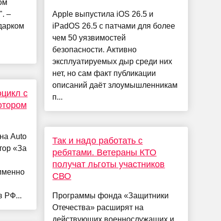
ом
. –
Apple выпустила iOS 26.5 и
дарком
iPadOS 26.5 с патчами для более
чем 50 уязвимостей
безопасности. Активно
эксплуатируемых дыр среди них
нет, но сам факт публикации
описаний даёт злоумышленникам
оцикл с
п...
отором
на Auto
Так и надо работать с
тор «За
ребятами. Ветераны КТО
получат льготы участников
именно
СВО
 РФ...
Программы фонда «Защитники
Отечества» расширят на
действующих военнослужащих и