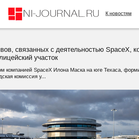
К новостям
вов, связанных с деятельностью SpaceX, 
лицейский участок
ном компанией SpaceX Илона Маска на юге Техаса, форм
ская комиссия у...