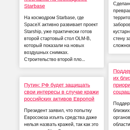
Сделано
Starbase
превращ
На космодром Starbase, где
террит
SpaceX активно развивает проект
заборо
Starship, уже практически готов
кустар
второй стартовый стол OLM-B,
стену з
который показали на новых
сложного
воздушных снимках.
Строительство второй пло...
Поддер
их бли
Путин: РФ будет защищать
приори
свои интересы в случае кражи
соцзащ
российских активов Европой
Поддер
Президент заявил, что попытку
близких
Евросоюза изъять средства даже
органо
нельзя назвать кражей, так как это
области