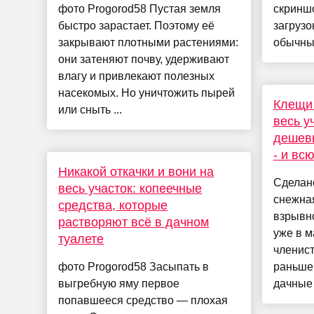
фото Progorod58 Пустая земля
скриншо
быстро зарастает. Поэтому её
загрузо
закрывают плотными растениями:
обычный
они затеняют почву, удерживают
влагу и привлекают полезных
насекомых. Но уничтожить пырей
Клещи 
или сныть ...
весь у
дешев
- и вс
Никакой откачки и вони на
Сделано
весь участок: копеечные
снежна
средства, которые
взрывн
растворяют всё в дачном
уже в м
туалете
членист
фото Progorod58 Засыпать в
раньше 
выгребную яму первое
дачные 
попавшееся средство — плохая