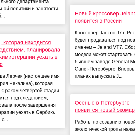
ального департамента
ной политики и занятости
Новый кроссовер Jelan
...
появится в России
Кроссовер Jaecoo J7 в Ро
будет продаваться под но
, которая находится
именем – Jeland VT7. Сбо
едствием, планировала
модели может стартовать 
химиотерапии уехать в
бывшем заводе General Mo
ю
Санкт-Петербурге. Впервы
ша Лерчек (настоящее имя
планах выпускать J...
ия Чекалина), которая
 с раком четвёртой стадии
ится под следствием,
Осенью в Петербурге
овала после завершения
появится новый экома
рапии уехать в Сербию.
с...
Работы по созданию ново
экологической тропы нача