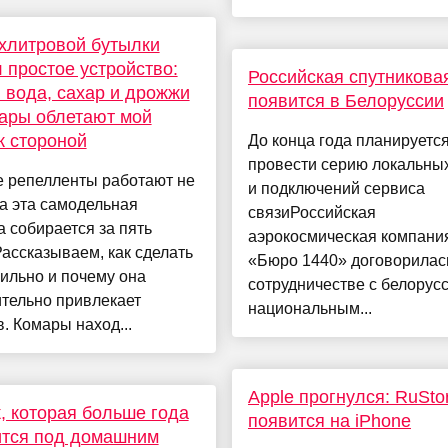
хлитровой бутылки
 простое устройство:
Российская спутникова
 вода, сахар и дрожжи
появится в Белоруссии
мары облетают мой
к стороной
До конца года планируетс
провести серию локальных
е репелленты работают не
и подключений сервиса
 а эта самодельная
связиРоссийская
 собирается за пять
аэрокосмическая компани
Рассказываем, как сделать
«Бюро 1440» договорилас
ильно и почему она
сотрудничестве с белорус
тельно привлекает
национальным...
. Комары наход...
Apple прогнулся: RuSto
, которая больше года
появится на iPhone
ится под домашним