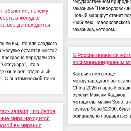
государственном природн
заказнике "Новоорловский"
т объяснил, почему
Новый маршрут станет по
серта в желудке
к юбилею Новоорловского
ка всегда находится
заказника, котором...
и ли вы, что для сладкого
в желудке остаётся место?
В России появится мот
 прекрасно передали это
восьмицилиндровым м
"бетсубара", что в
е означает "отдельный
Как выяснил в ходе
". С анатомической точки
международного автосало
.
China 2026 главный редак
рулем» Максим Кадаков,
мотоциклы марки Souo, а 
круизер Souo S2000, будут
аск заявил, что белое
официально продаваться в
ние мира находится
розой вымирания