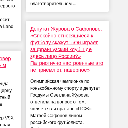
благотворительном ...
первого
осит
a Land
Депутат Журова о Сафонове:
«Спокойно относящиеся к
футболу скажут: «Он играет
за французский клуб. Где
здесь лицо России?»
совер
Патриотично настроенные это
ным
не приемлют, наверное»
Олимпийская чемпионка по
енда
конькобежному спорту и депутат
церну
Госдумы Светлана Журова
стный
ответила на вопрос о том,
а
является ли вратарь «ПСЖ»
Матвей Сафонов лицом
ер V9X
российского футболиста.
ная ...