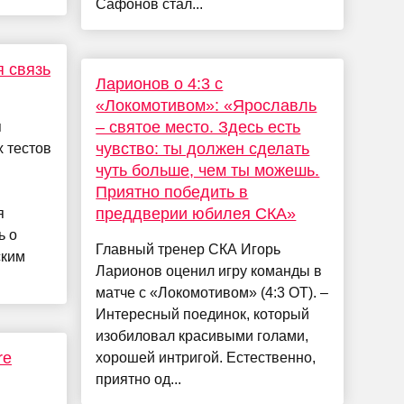
Сафонов стал...
я связь
Ларионов о 4:3 с
«Локомотивом»: «Ярославль
– святое место. Здесь есть
я
чувство: ты должен сделать
 тестов
чуть больше, чем ты можешь.
Приятно победить в
преддверии юбилея СКА»
я
ь о
Главный тренер СКА Игорь
ским
Ларионов оценил игру команды в
матче с «Локомотивом» (4:3 ОТ). –
Интересный поединок, который
изобиловал красивыми голами,
re
хорошей интригой. Естественно,
приятно од...