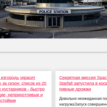
изгородь украсит
Секретная миссия Spa
к за сезон: список из 20
Starfall запустила в кос
 кустарников - быстро
пивные дрожжи
ие, неприхотливые и
Довольно неожиданная по
стойкие
нагрузкаЗапуск совершен