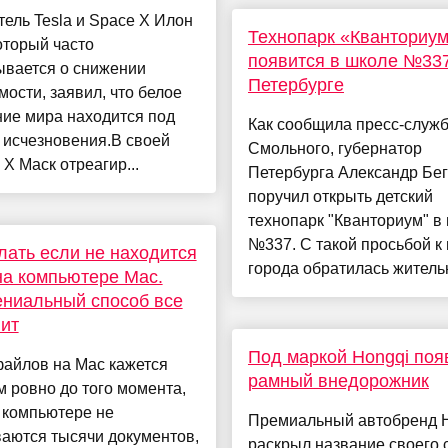
ель Tesla и Space X Илон
Технопарк «Кванториу
оторый часто
появится в школе №337
ывается о снижении
Петербурге
ости, заявил, что белое
ие мира находится под
Как сообщила пресс-служ
 исчезновения.В своей
Смольного, губернатор
 X Маск отреагир...
Петербурга Александр Бе
поручил открыть детский
технопарк "Кванториум" в
№337. С такой просьбой к 
лать если не находится
города обратилась жительн
а компьютере Mac.
ениальный способ все
ит
Под маркой Hongqi поя
файлов на Mac кажется
рамный внедорожник
 ровно до того момента,
 компьютере не
Премиальный автобренд 
аются тысячи документов,
раскрыл название своего 