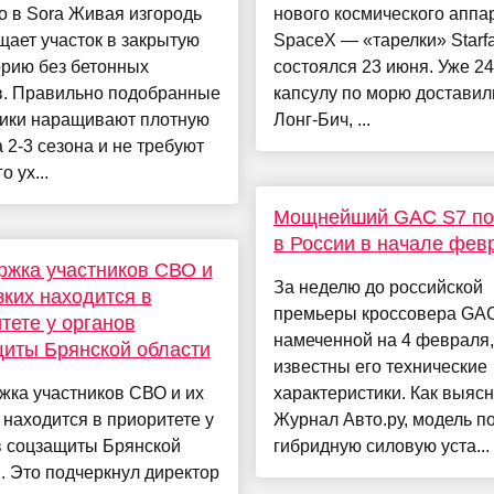
 в Sora Живая изгородь
нового космического аппа
ает участок в закрытую
SpaceX — «тарелки» Starfa
орию без бетонных
состоялся 23 июня. Уже 2
в. Правильно подобранные
капсулу по морю доставил
ники наращивают плотную
Лонг-Бич, ...
а 2-3 сезона и не требуют
 ух...
Мощнейший GAC S7 по
в России в начале фев
жка участников СВО и
За неделю до российской
зких находится в
премьеры кроссовера GAC
тете у органов
намеченной на 4 февраля,
иты Брянской области
известны его технические
жка участников СВО и их
характеристики. Как выяс
 находится в приоритете у
Журнал Авто.ру, модель п
в соцзащиты Брянской
гибридную силовую уста...
. Это подчеркнул директор