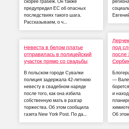
скорее грабёж. Он также
регион
предупредил ЕС об опасных
социаль
последствиях такого шага.
Евгений
Рассказываем, о ч...
Лерчек
Невеста в белом платье
под сл
отправилась в полицейский
после 
участок прямо со свадьбы
Серби
В польском городе Сувалки
Блогер
полиция задержала 42-летнюю
— Валер
невесту в свадебном наряде
борется
после того, как она избила
и наход
собственную мать в разгар
планир
торжества. Об этом сообщила
химиоте
газета New York Post. По да...
Об этом 