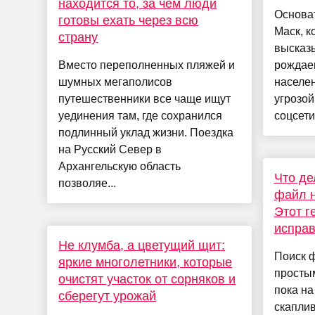
находится то, за чем люди
Основат
готовы ехать через всю
Маск, к
страну
высказ
Вместо переполненных пляжей и
рождаем
шумных мегаполисов
населен
путешественники все чаще ищут
угрозой
уединения там, где сохранился
соцсети
подлинный уклад жизни. Поездка
на Русский Север в
Архангельскую область
Что де
позволяе...
файл н
Этот г
исправ
Не клумба, а цветущий щит:
Поиск 
яркие многолетники, которые
простым
очистят участок от сорняков и
пока на
сберегут урожай
скаплив