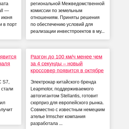
рата
региональной Межведомственной
ll —
комиссии по земельным
4 июня
отношениям. Приняты решения
и в порт
по обеспечению условий для
реализации инвестпроектов в му...
явится
Разгон до 100 км/ч менее чем
раля
за 4 секунды – новый
кроссовер появится в октябре
 S7,
Электрокар китайского бренда
 стали
Leapmotor, поддерживаемого
автогигантом Stellantis, готовит
нил
сюрприз для европейского рынка.
олучит
Совместно с известным немецким
ателье Irmscher компания
разработала ...