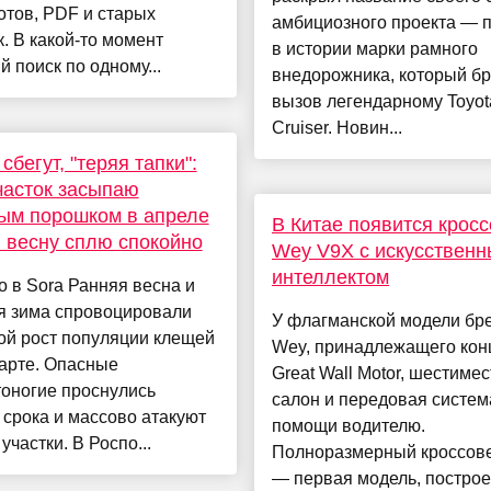
тов, PDF и старых
амбициозного проекта — 
к. В какой-то момент
в истории марки рамного
 поиск по одному...
внедорожника, который бр
вызов легендарному Toyot
Cruiser. Новин...
сбегут, "теряя тапки":
часток засыпаю
ым порошком в апреле
В Китае появится крос
ю весну сплю спокойно
Wey V9X с искусствен
интеллектом
 в Sora Ранняя весна и
я зима спровоцировали
У флагманской модели бр
ой рост популяции клещей
Wey, принадлежащего кон
арте. Опасные
Great Wall Motor, шестиме
оногие проснулись
салон и передовая систем
срока и массово атакуют
помощи водителю.
участки. В Роспо...
Полноразмерный кроссов
— первая модель, построен