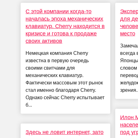
С этой компании когда-то
Экспер
началась эпоха механических
для де
клавиатур. Cherry находится в
челове
кризисе и готова к продаже
место
своих активов
Замечал
Немецкая компания Cherry
всегда 
известна в первую очередь
Японцы
своими свитчами для
словом 
механических клавиатур.
перевод
Фактически массовым этот рынок
желудок
стал именно благодаря Cherry.
зрения..
Однако сейчас Cherry испытывает
б...
Илон М
населе
Здесь не ловит интернет, зато
под уг