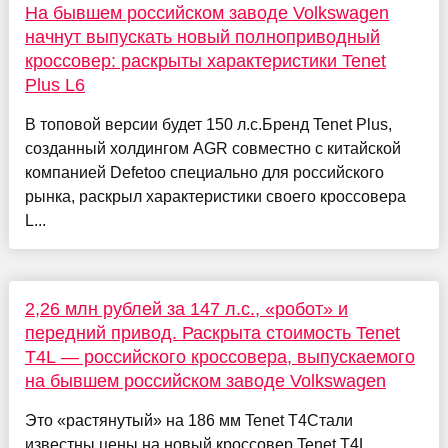
На бывшем российском заводе Volkswagen
начнут выпускать новый полноприводный
кроссовер: раскрыты характеристики Tenet
Plus L6
В топовой версии будет 150 л.с.Бренд Tenet Plus,
созданный холдингом AGR совместно с китайской
компанией Defetoo специально для российского
рынка, раскрыл характеристики своего кроссовера
L...
2,26 млн рублей за 147 л.с., «робот» и
передний привод. Раскрыта стоимость Tenet
T4L — российского кроссовера, выпускаемого
на бывшем российском заводе Volkswagen
Это «растянутый» на 186 мм Tenet T4Стали
известны цены на новый кроссовер Tenet T4L,