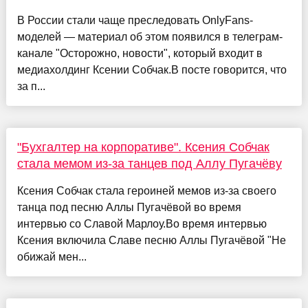
В России стали чаще преследовать OnlyFans-
моделей — материал об этом появился в телеграм-
канале "Осторожно, новости", который входит в
медиахолдинг Ксении Собчак.В посте говорится, что
за п...
"Бухгалтер на корпоративе". Ксения Собчак
стала мемом из-за танцев под Аллу Пугачёву
Ксения Собчак стала героиней мемов из-за своего
танца под песню Аллы Пугачёвой во время
интервью со Славой Марлоу.Во время интервью
Ксения включила Славе песню Аллы Пугачёвой "Не
обижай мен...