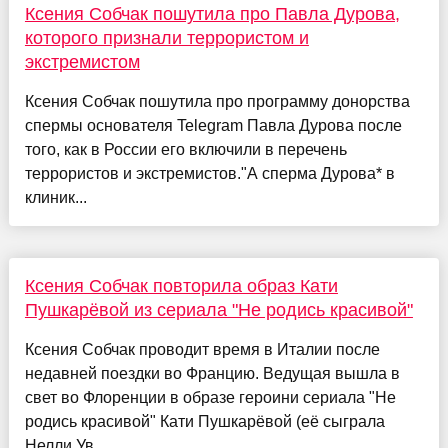
Ксения Собчак пошутила про Павла Дурова,
которого признали террористом и
экстремистом
Ксения Собчак пошутила про программу донорства
спермы основателя Telegram Павла Дурова после
того, как в России его включили в перечень
террористов и экстремистов."А сперма Дурова* в
клиник...
Ксения Собчак повторила образ Кати
Пушкарёвой из сериала "Не родись красивой"
Ксения Собчак проводит время в Италии после
недавней поездки во Францию. Ведущая вышла в
свет во Флоренции в образе героини сериала "Не
родись красивой" Кати Пушкарёвой (её сыграла
Нелли Ув...