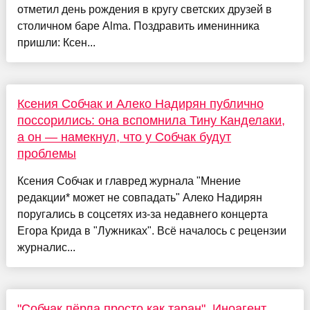
отметил день рождения в кругу светских друзей в
столичном баре Alma. Поздравить именинника
пришли: Ксен...
Ксения Собчак и Алеко Надирян публично
поссорились: она вспомнила Тину Канделаки,
а он — намекнул, что у Собчак будут
проблемы
Ксения Собчак и главред журнала "Мнение
редакции* может не совпадать" Алеко Надирян
поругались в соцсетях из-за недавнего концерта
Егора Крида в "Лужниках". Всё началось с рецензии
журналис...
"Собчак пёрла просто как таран". Иноагент