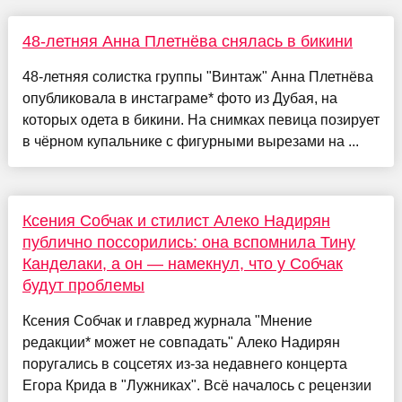
48-летняя Анна Плетнёва снялась в бикини
48-летняя солистка группы "Винтаж" Анна Плетнёва
опубликовала в инстаграме* фото из Дубая, на
которых одета в бикини. На снимках певица позирует
в чёрном купальнике с фигурными вырезами на ...
Ксения Собчак и стилист Алеко Надирян
публично поссорились: она вспомнила Тину
Канделаки, а он — намекнул, что у Собчак
будут проблемы
Ксения Собчак и главред журнала "Мнение
редакции* может не совпадать" Алеко Надирян
поругались в соцсетях из-за недавнего концерта
Егора Крида в "Лужниках". Всё началось с рецензии