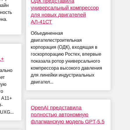
ОДК представила
зайн
универсальный компрессор
ность
для новых двигателей
на.
АЛ-41СТ
Объединенная
двигателестроительная
корпорация (ОДК), входящая в
госкорпорацию Ростех, впервые
1+
показала ротор универсального
компрессора высокого давления
ально
для линейки индустриальных
ет
двигател...
ную
го
b A11+
D-
OpenAI представила
UXG...
полностью автономную
флагманскую модель GPT-5.5