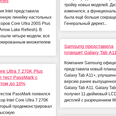
ries
тройку новых моделей. Ди
я Intel представила
изменился, а функциональ
енную линейку настольных
была ещё больше сокраще
оров Core Ultra 200S Plus
Генеральный директ...
(Arrow Lake Refresh). В
ошли четыре модели, все
локированным множителем
Samsung представила
планшет Galaxy Tab A1
Компания Samsung офици
представила новый планш
ore Ultra 7 270K Plus
Galaxy Tab A11+, улучшен
 тест PassMark с
версию ранее выпущенно
стом до 10%
Galaxy Tab A11. Galaxy Ta
тестов PassMark появился
получил 11-дюймовый LC
ор Intel Core Ultra 7 270K
дисплей с разрешением W
оторый продемонстрировал
высокую