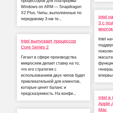
процессоров для платформы
Windows on ARM — Snapdragon
X2 Plus. Чипы, выполненные по
Intel 
передовому 3-нм те...
3 с по
многок
Intel н
Intel выпускает процессор
поддерж
Core Series 2
поколе
Гигант в сфере производства
масшта
микросхем делает ставку на то,
функци
что его стратегия с
генерац
использованием двух чипов будет
впервые
привлекательной для клиентов,
которые ценят баланс и
предсказуемость. На конфе...
Intel 
Apple 
Mac