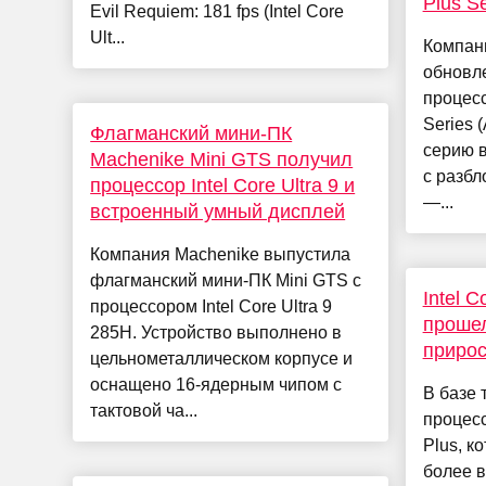
Plus Se
Evil Requiem: 181 fps (Intel Core
Ult...
Компани
обновл
процесс
Series 
Флагманский мини-ПК
серию в
Machenike Mini GTS получил
с разб
процессор Intel Core Ultra 9 и
—...
встроенный умный дисплей
Компания Machenike выпустила
флагманский мини-ПК Mini GTS с
Intel C
процессором Intel Core Ultra 9
прошел
285H. Устройство выполнено в
приро
цельнометаллическом корпусе и
оснащено 16-ядерным чипом с
В базе 
тактовой ча...
процесс
Plus, к
более 