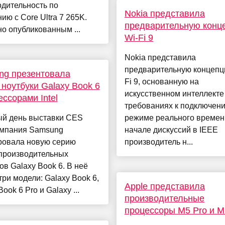
дительность по
Nokia представила
ию с Core Ultra 7 265K.
предварительную конц
о опубликованным ...
Wi-Fi 9
Nokia представила
предварительную концепц
ng презентовала
Fi 9, основанную на
 ноутбуки Galaxy Book 6
искусственном интеллекте
ессорами Intel
требованиях к подключен
ый день выставки CES
режиме реального времен
омпания Samsung
начале дискуссий в IEEE
ровала новую серию
производитель н...
производительных
ов Galaxy Book 6. В неё
три модели: Galaxy Book 6,
Apple представила
ook 6 Pro и Galaxy ...
производительные
процессоры M5 Pro и 