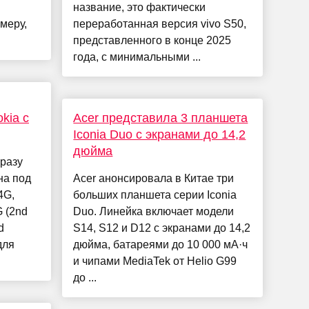
название, это фактически
меру,
переработанная версия vivo S50,
представленного в конце 2025
года, с минимальными ...
kia с
Acer представила 3 планшета
Iconia Duo с экранами до 14,2
дюйма
разу
на под
Acer анонсировала в Китае три
4G,
больших планшета серии Iconia
G (2nd
Duo. Линейка включает модели
d
S14, S12 и D12 с экранами до 14,2
для
дюйма, батареями до 10 000 мА·ч
и чипами MediaTek от Helio G99
до ...