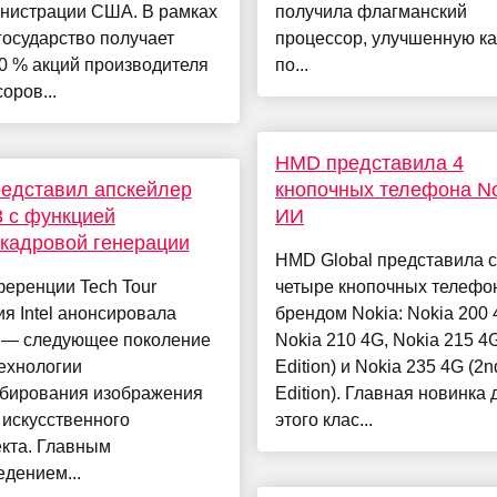
инистрации США. В рамках
получила флагманский
государство получает
процессор, улучшенную ка
0 % акций производителя
по...
оров...
HMD представила 4
представил апскейлер
кнопочных телефона No
 с функцией
ИИ
кадровой генерации
HMD Global представила с
еренции Tech Tour
четыре кнопочных телефо
я Intel анонсировала
брендом Nokia: Nokia 200 
 — следующее поколение
Nokia 210 4G, Nokia 215 4
ехнологии
Edition) и Nokia 235 4G (2n
бирования изображения
Edition). Главная новинка 
 искусственного
этого клас...
кта. Главным
дением...