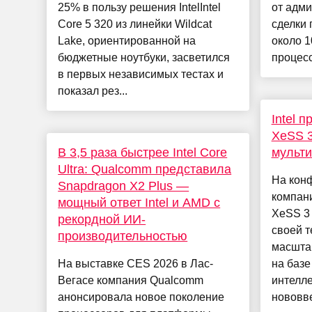
25% в пользу решения IntelIntel
от адм
Core 5 320 из линейки Wildcat
сделки 
Lake, ориентированной на
около 1
бюджетные ноутбуки, засветился
процесс
в первых независимых тестах и
показал рез...
Intel 
XeSS 3
В 3,5 раза быстрее Intel Core
мульти
Ultra: Qualcomm представила
На конф
Snapdragon X2 Plus —
компани
мощный ответ Intel и AMD с
XeSS 3
рекордной ИИ-
своей т
производительностью
масшта
На выставке CES 2026 в Лас-
на базе
Вегасе компания Qualcomm
интелле
анонсировала новое поколение
нововве