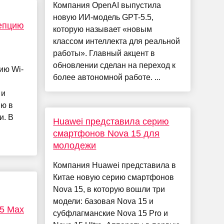
Компания OpenAI выпустила
новую ИИ-модель GPT-5.5,
епцию
которую называет «новым
классом интеллекта для реальной
работы». Главный акцент в
обновлении сделан на переход к
ию Wi-
более автономной работе. ...
 и
ию в
и. В
Huawei представила серию
смартфонов Nova 15 для
молодежи
Компания Huawei представила в
Китае новую серию смартфонов
Nova 15, в которую вошли три
модели: базовая Nova 15 и
M5 Max
субфлагманские Nova 15 Pro и