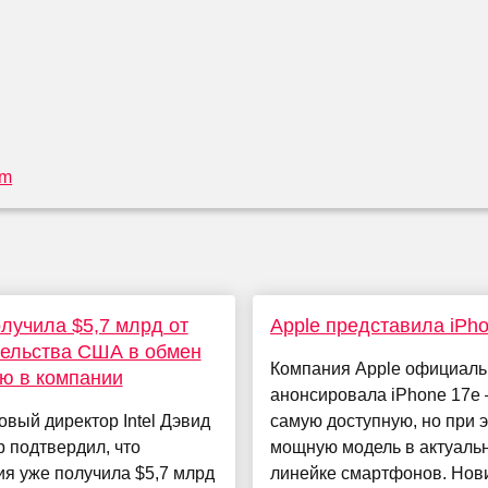
om
получила $5,7 млрд от
Apple представила iPh
ельства США в обмен
Компания Apple официаль
ю в компании
анонсировала iPhone 17e
вый директор Intel Дэвид
самую доступную, но при 
 подтвердил, что
мощную модель в актуаль
я уже получила $5,7 млрд
линейке смартфонов. Нов