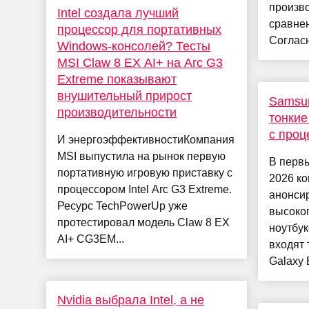
произво
Intel создала лучший
сравнен
процессор для портативных
Согласн
Windows-консолей? Тесты
MSI Claw 8 EX AI+ на Arc G3
Extreme показывают
внушительный прирост
Samsu
производительности
тонкие
с проц
И энергоэффективностиКомпания
MSI выпустила на рынок первую
В перв
портативную игровую приставку с
2026 к
процессором Intel Arc G3 Extreme.
анонси
Ресурс TechPowerUp уже
высоко
протестировал модель Claw 8 EX
ноутбук
AI+ CG3EM...
входят 
Galaxy B
Nvidia выбрала Intel, а не