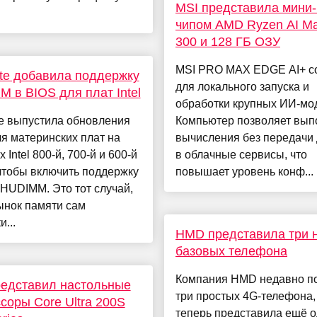
MSI представила мини-
чипом AMD Ryzen AI M
300 и 128 ГБ ОЗУ
MSI PRO MAX EDGE AI+ с
te добавила поддержку
для локального запуска и
 в BIOS для плат Intel
обработки крупных ИИ-мо
te выпустила обновления
Компьютер позволяет вып
я материнских плат на
вычисления без передачи
 Intel 800-й, 700-й и 600-й
в облачные сервисы, что
чтобы включить поддержку
повышает уровень конф...
HUDIMM. Это тот случай,
ынок памяти сам
...
HMD представила три 
базовых телефона
Компания HMD недавно п
представил настольные
три простых 4G-телефона,
соры Core Ultra 200S
теперь представила ещё о