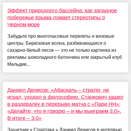
Эффект природного бассейна: как западное
побережье Крыма ломает стереотипы о
Черном море
Забудьте про многочасовые перелеты и визовые
центры. Бирюзовая волна, разбивающаяся о
сахарно-белый песок — это не только картинка из
рекламы шоколадного батончика или закрытый клуб
Мальдив...
Даниил Денисов: «Абаскаль – стратег, не
играл, уходил в философию. Станкович зашел
в раздевалку в перерыве матча с «Пари НН»:
«Делайте, что я говорю – и мы выиграем 3:0».
В итоге – 3:0»
Защитник « Спартака » Даниил Денисов в интервью