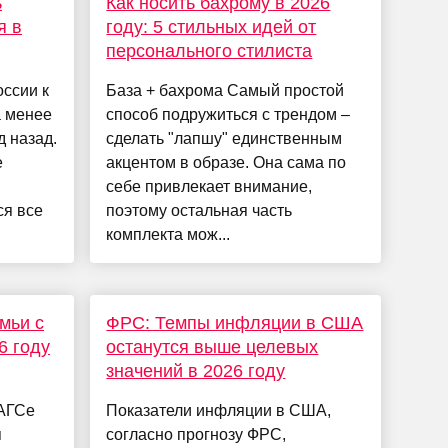
ь
Как носить бахрому в 2026
я в
году: 5 стильных идей от
персонального стилиста
оссии к
База + бахрома Самый простой
а менее
способ подружиться с трендом –
д назад.
сделать "лапшу" единственным
е
акцентом в образе. Она сама по
себе привлекает внимание,
ся все
поэтому остальная часть
комплекта мож...
мьи с
ФРС: Темпы инфляции в США
6 году
останутся выше целевых
значений в 2026 году
ЗАГСе
Показатели инфляции в США,
я
согласно прогнозу ФРС,