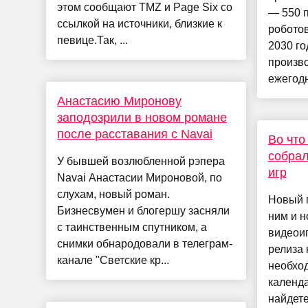
этом сообщают TMZ и Page Six со
— 550 
ссылкой на источники, близкие к
роботов
певице.Так, ...
2030 го
произво
ежегодн
Анастасию Миронову
заподозрили в новом романе
после расставания с Navai
Во что
собра
У бывшей возлюбленной рэпера
игр
Navai Анастасии Мироновой, по
слухам, новый роман.
Новый г
Бизнесвумен и блогершу засняли
ним и н
с таинственным спутником, а
видеои
снимки обнародовали в телеграм-
релиза 
канале "Светские кр...
необход
календа
найдете