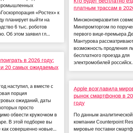
Кто будет бесплатно ез
промышленных
платным трассам в 202
Госкорпорация «Ростех» к
ду планирует выйти на
Минэкономразвития совме
дство 6 тыс. роботов
Минпромторгом по поруч
о. Об этом заявил гл...
первого вице-премьера Д
Мантурова рассматриваю
возможность продления ль
бесплатного проезда для
 поиграть в 2026 году:
электромобилей российск..
ли 20 самых ожидаемых
од наступил, а вместе с
Apple возглавила миро
овая порция
рынок смартфонов в 2
гровых ожиданий, даты
году
которых просто
имо обвести кружочком в
По данным аналитической
ре. В этой подборке вы
компании Counterpoint Re
 как совершенно новые...
мировые поставки смартф