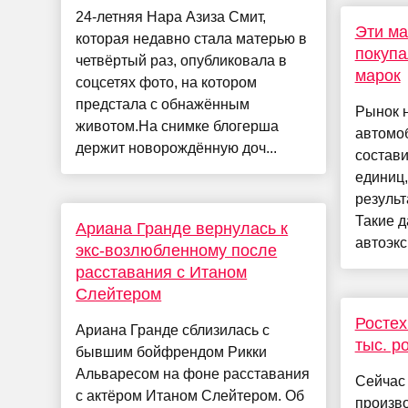
24-летняя Нара Азиза Смит,
Эти м
которая недавно стала матерью в
покупа
четвёртый раз, опубликовала в
марок
соцсетях фото, на котором
предстала с обнажённым
Рынок 
животом.На снимке блогерша
автомоб
держит новорождённую доч...
состави
единиц,
результ
Такие 
Ариана Гранде вернулась к
автоэкс
экс-возлюбленному после
расставания с Итаном
Слейтером
Ростех
Ариана Гранде сблизилась с
тыс. р
бывшим бойфрендом Рикки
Альваресом на фоне расставания
Сейчас
с актёром Итаном Слейтером. Об
произв