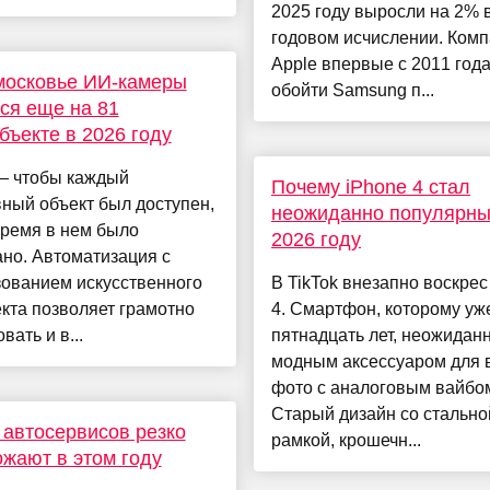
2025 году выросли на 2% 
годовом исчислении. Ком
Apple впервые с 2011 год
московье ИИ-камеры
обойти Samsung п...
ся еще на 81
бъекте в 2026 году
— чтобы каждый
Почему iPhone 4 стал
ный объект был доступен,
неожиданно популярны
время в нем было
2026 году
но. Автоматизация с
зованием искусственного
В TikTok внезапно воскрес
кта позволяет грамотно
4. Смартфон, которому уж
вать и в...
пятнадцать лет, неожиданн
модным аксессуаром для 
фото с аналоговым вайбо
Старый дизайн со стально
 автосервисов резко
рамкой, крошечн...
жают в этом году