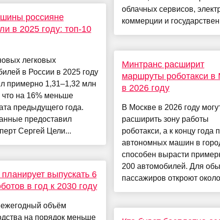
облачных сервисов, элект
ашины россияне
коммерции и государственн
ли в 2025 году: топ-10
новых легковых
Минтранс расширит
илей в России в 2025 году
маршруты роботакси в
л примерно 1,31–1,32 млн
в 2026 году
 что на 16% меньше
ата предыдущего года.
В Москве в 2026 году могу
данные предоставил
расширить зону работы
перт Сергей Цели...
роботакси, а к концу года 
автономных машин в горо
способен вырасти пример
200 автомобилей. Для об
 планирует выпускать 6
пассажиров откроют около 
оботов в год к 2030 году
 ежегодный объём
одства на порядок меньше