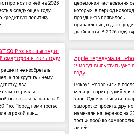
ил прогноз по ней на 2026
церемония чествования се
 есть в следующем году
которых, в период нового
о-кредитную политику
праздников появилось
...
прибавление, и даже роди
двойняшки. В 2026 году кур
 GT 50 Pro: как выглядит
й смартфон в 2026 году
Apple передумала: iPho
2 могут выпустить уже 
ix решили не изобретать
году
ед, а прикрутить к нему
светку, два
Вокруг iPhone Air 2 в пос
ительных руля и
месяцы царит редкий для 
ой мотор — и назвала всё
хаос. Одни источники гово
50 Pro. Перед нами третье
заморозке проекта, другие
ие игровой лин...
намекали на перенос на 20
третьи вообще сомневалис
линей...