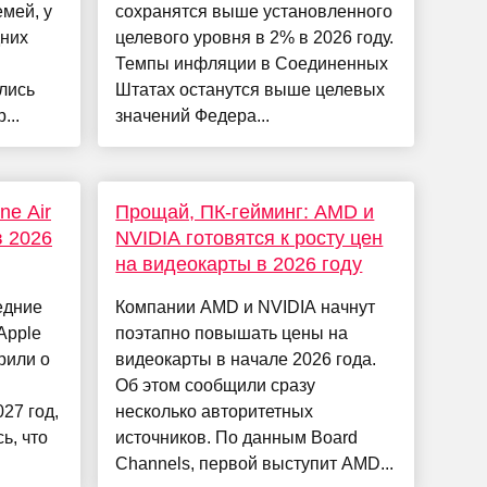
мей, у
сохранятся выше установленного
дних
целевого уровня в 2% в 2026 году.
Темпы инфляции в Соединенных
лись
Штатах останутся выше целевых
...
значений Федера...
ne Air
Прощай, ПК-гейминг: AMD и
в 2026
NVIDIA готовятся к росту цен
на видеокарты в 2026 году
ледние
Компании AMD и NVIDIA начнут
Apple
поэтапно повышать цены на
рили о
видеокарты в начале 2026 года.
Об этом сообщили сразу
27 год,
несколько авторитетных
ь, что
источников. По данным Board
Channels, первой выступит AMD...