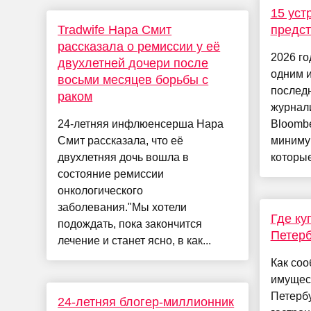
15 уст
Tradwife Нара Смит
предст
рассказала о ремиссии у её
2026 го
двухлетней дочери после
одним 
восьми месяцев борьбы с
послед
раком
журнал
24-летняя инфлюенсерша Нара
Bloombe
Смит рассказала, что её
минимум
двухлетняя дочь вошла в
которые
состояние ремиссии
онкологического
заболевания."Мы хотели
Где ку
подождать, пока закончится
Петерб
лечение и станет ясно, в как...
Как соо
имущес
Петербу
24-летняя блогер-миллионник