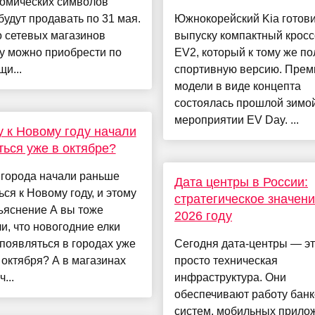
номических символов
будут продавать по 31 мая.
Южнокорейский Kia готови
 сетевых магазинов
выпуску компактный крос
у можно приобрести по
EV2, который к тому же по
и...
спортивную версию. Прем
модели в виде концепта
состоялась прошлой зимо
мероприятии EV Day. ...
 к Новому году начали
ться уже в октябре?
 города начали раньше
Дата центры в России:
ься к Новому году, и этому
стратегическое значени
ъяснение А вы тоже
2026 году
и, что новогодние елки
появляться в городах уже
Сегодня дата-центры — эт
 октября? А в магазинах
просто техническая
...
инфраструктура. Они
обеспечивают работу банк
систем, мобильных прило