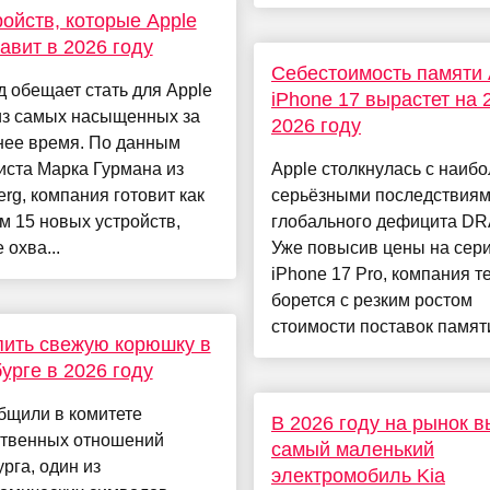
ройств, которые Apple
авит в 2026 году
Себестоимость памяти 
д обещает стать для Apple
iPhone 17 вырастет на 
из самых насыщенных за
2026 году
нее время. По данным
иста Марка Гурмана из
Apple столкнулась с наиб
rg, компания готовит как
серьёзными последствия
 15 новых устройств,
глобального дефицита DR
 охва...
Уже повысив цены на сер
iPhone 17 Pro, компания т
борется с резким ростом
стоимости поставок памяти.
пить свежую корюшку в
урге в 2026 году
бщили в комитете
В 2026 году на рынок 
твенных отношений
самый маленький
рга, один из
электромобиль Kia