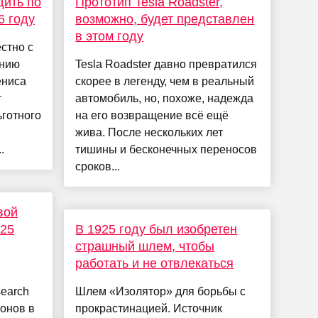
дить по
Прототип Tesla Roadster,
6 году
возможно, будет представлен
в этом году
стно с
ению
Tesla Roadster давно превратился
ениса
скорее в легенду, чем в реальный
т
автомобиль, но, похоже, надежда
готного
на его возвращение всё ещё
жива. После нескольких лет
.
тишины и бесконечных переносов
сроков...
вой
025
В 1925 году был изобретен
страшный шлем, чтобы
работать и не отвлекаться
search
Шлем «Изолятор» для борьбы с
онов в
прокрастинацией. Источник