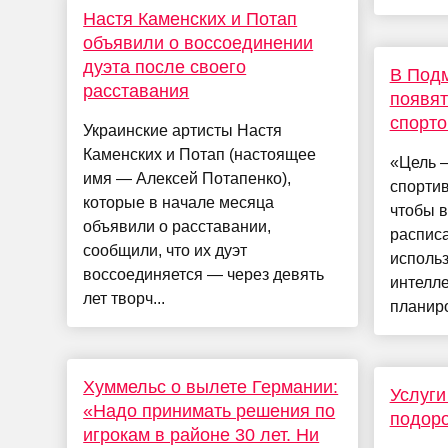
Настя Каменских и Потап
объявили о воссоединении
дуэта после своего
В Под
расставания
появят
спорто
Украинские артисты Настя
Каменских и Потап (настоящее
«Цель 
имя — Алексей Потапенко),
спортив
которые в начале месяца
чтобы 
объявили о расставании,
расписа
сообщили, что их дуэт
исполь
воссоединяется — через девять
интелле
лет творч...
планиро
Хуммельс о вылете Германии:
Услуги
«Надо принимать решения по
подоро
игрокам в районе 30 лет. Ни