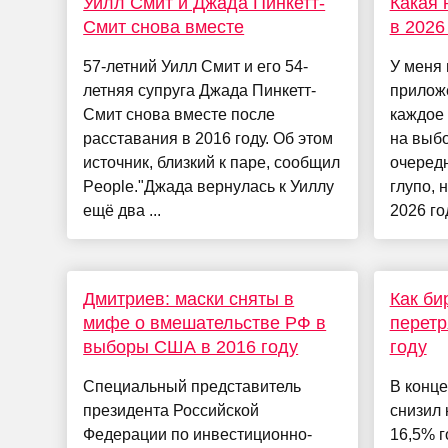
Уилл Смит и Джада Пинкетт-
Какая 
Смит снова вместе
в 2026
57-летний Уилл Смит и его 54-
У меня 
летняя супруга Джада Пинкетт-
приложе
Смит снова вместе после
каждое 
расставания в 2016 году. Об этом
на выбо
источник, близкий к паре, сообщил
очеред
People."Джада вернулась к Уиллу
глупо, 
ещё два ...
2026 год
Дмитриев: маски сняты в
Как би
мифе о вмешательстве РФ в
перетр
выборы США в 2016 году
году
Специальный представитель
В конце
президента Российской
снизил 
Федерации по инвестиционно-
16,5% г