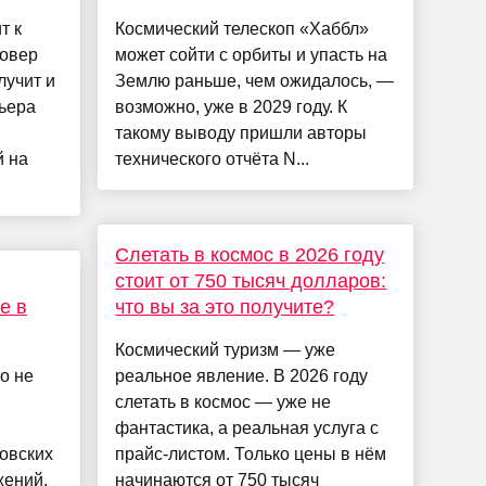
т к
Космический телескоп «Хаббл»
совер
может сойти с орбиты и упасть на
лучит и
Землю раньше, чем ожидалось, —
ьера
возможно, уже в 2029 году. К
такому выводу пришли авторы
й на
технического отчёта N...
Слетать в космос в 2026 году
стоит от 750 тысяч долларов:
е в
что вы за это получите?
Космический туризм — уже
о не
реальное явление. В 2026 году
слетать в космос — уже не
фантастика, а реальная услуга с
овских
прайс-листом. Только цены в нём
жений,
начинаются от 750 тысяч