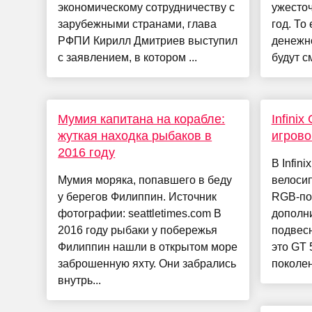
экономическому сотрудничеству с
ужесточ
зарубежными странами, глава
год. То
РФПИ Кирилл Дмитриев выступил
денежн
с заявлением, в котором ...
будут см
Мумия капитана на корабле:
Infinix
жуткая находка рыбаков в
игрово
2016 году
В Infin
Мумия моряка, попавшего в беду
велосип
у берегов Филиппин. Источник
RGB-под
фотографии: seattletimes.com В
дополн
2016 году рыбаки у побережья
подвесн
Филиппин нашли в открытом море
это GT 
заброшенную яхту. Они забрались
поколен
внутрь...