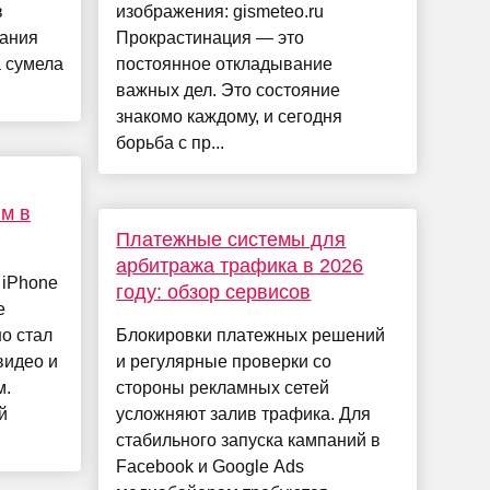
в
изображения: gismeteo.ru
пания
Прокрастинация — это
а сумела
постоянное откладывание
важных дел. Это состояние
знакомо каждому, и сегодня
борьба с пр...
м в
Платежные системы для
арбитража трафика в 2026
 iPhone
году: обзор сервисов
е
о стал
Блокировки платежных решений
видео и
и регулярные проверки со
м.
стороны рекламных сетей
й
усложняют залив трафика. Для
стабильного запуска кампаний в
Facebook и Google Ads