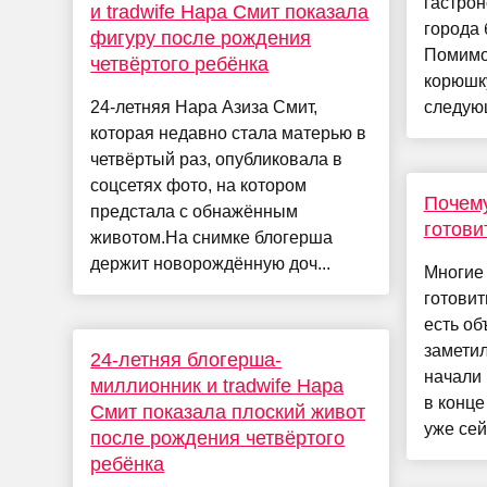
гастро
и tradwife Нара Смит показала
города 
фигуру после рождения
Помимо
четвёртого ребёнка
корюшк
24-летняя Нара Азиза Смит,
следующ
которая недавно стала матерью в
четвёртый раз, опубликовала в
соцсетях фото, на котором
Почему
предстала с обнажённым
готови
животом.На снимке блогерша
держит новорождённую доч...
Многие
готовит
есть об
заметил
24-летняя блогерша-
начали 
миллионник и tradwife Нара
в конце
Смит показала плоский живот
уже сейч
после рождения четвёртого
ребёнка