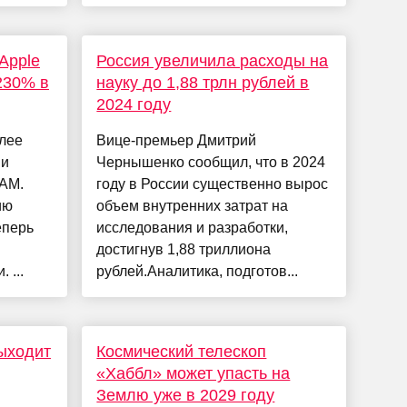
Apple
Россия увеличила расходы на
230% в
науку до 1,88 трлн рублей в
2024 году
олее
Вице-премьер Дмитрий
ми
Чернышенко сообщил, что в 2024
AM.
году в России существенно вырос
ию
объем внутренних затрат на
еперь
исследования и разработки,
достигнув 1,88 триллиона
 ...
рублей.Аналитика, подготов...
выходит
Космический телескоп
«Хаббл» может упасть на
Землю уже в 2029 году