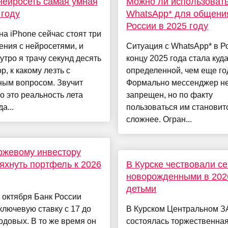
нейросеть самая умная
Можно ли использоват
 году
WhatsApp* для общени
России в 2025 году
на iPhone сейчас стоят три
ния с нейросетями, и
Ситуация с WhatsApp* в Р
утро я трачу секунд десять
концу 2025 года стала куд
р, к какому лезть с
определенной, чем еще го
ным вопросом. Звучит
Формально мессенджер н
но это реальность лета
запрещен, но по факту
а...
пользоваться им становит
сложнее. Огран...
ржевому инвестору
яхнуть портфель к 2026
В Курске чествовали се
новорожденными в 202
детьми
 октября Банк России
ключевую ставку с 17 до
В Курском Центральном 
одовых. В то же время он
состоялась торжественна