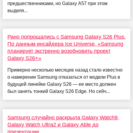
предшественниками, но Galaxy A57 при этом
выделя...
Рано попрощались с Samsung Galaxy S26 Plus.
По данным инсайдера Ice Universe, «Samsung
планирует экстренно возобновить проект
Galaxy S26+»
Примерно несколько месяцев назад стало известно
о намерении Samsung отказаться от модели Plus в
будущей линейке Galaxy S26 — ее место должен
был занять тонкий Galaxy S26 Edge. Но сейч...
Samsung случайно раскрыла Galaxy Watch9,
Galaxy Watch Ultra2 и Galaxy Able до
презентации