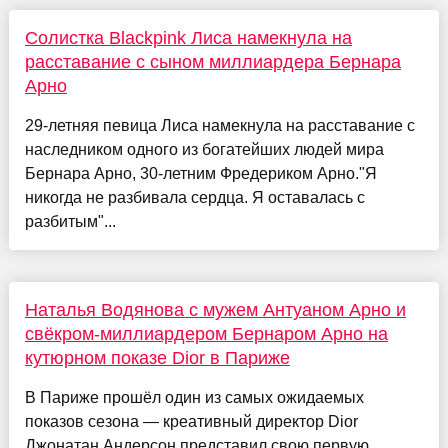
Солистка Blackpink Лиса намекнула на
расставание с сыном миллиардера Бернара
Арно
29-летняя певица Лиса намекнула на расставание с
наследником одного из богатейших людей мира
Бернара Арно, 30-летним Фредериком Арно."Я
никогда не разбивала сердца. Я оставалась с
разбитым"...
Наталья Водянова с мужем Антуаном Арно и
свёкром-миллиардером Бернаром Арно на
кутюрном показе Dior в Париже
В Париже прошёл один из самых ожидаемых
показов сезона — креативный директор Dior
Джонатан Андерсон представил свою первую