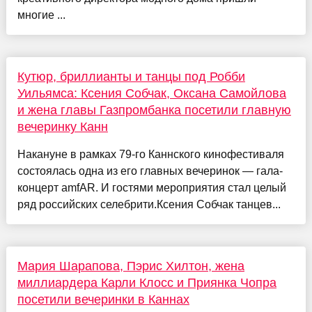
многие ...
Кутюр, бриллианты и танцы под Робби
Уильямса: Ксения Собчак, Оксана Самойлова
и жена главы Газпромбанка посетили главную
вечеринку Канн
Накануне в рамках 79-го Каннского кинофестиваля
состоялась одна из его главных вечеринок — гала-
концерт amfAR. И гостями мероприятия стал целый
ряд российских селебрити.Ксения Собчак танцев...
Мария Шарапова, Пэрис Хилтон, жена
миллиардера Карли Клосс и Приянка Чопра
посетили вечеринки в Каннах