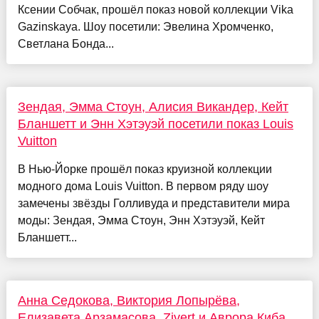
Ксении Собчак, прошёл показ новой коллекции Vika
Gazinskaya. Шоу посетили: Эвелина Хромченко,
Светлана Бонда...
Зендая, Эмма Стоун, Алисия Викандер, Кейт
Бланшетт и Энн Хэтэуэй посетили показ Louis
Vuitton
В Нью-Йорке прошёл показ круизной коллекции
модного дома Louis Vuitton. В первом ряду шоу
замечены звёзды Голливуда и представители мира
моды: Зендая, Эмма Стоун, Энн Хэтэуэй, Кейт
Бланшетт...
Анна Седокова, Виктория Лопырёва,
Елизавета Арзамасова, Zivert и Аврора Киба