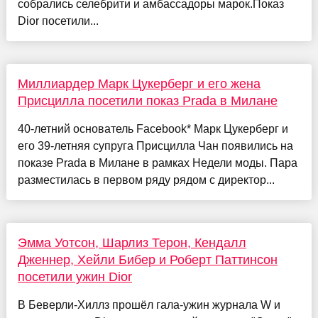
собрались селебрити и амбассадоры марок.Показ
Dior посетили...
Миллиардер Марк Цукерберг и его жена
Присцилла посетили показ Prada в Милане
40-летний основатель Facebook* Марк Цукерберг и
его 39-летняя супруга Присцилла Чан появились на
показе Prada в Милане в рамках Недели моды. Пара
разместилась в первом ряду рядом с директор...
Эмма Уотсон, Шарлиз Терон, Кендалл
Дженнер, Хейли Бибер и Роберт Паттинсон
посетили ужин Dior
В Беверли-Хиллз прошёл гала-ужин журнала W и