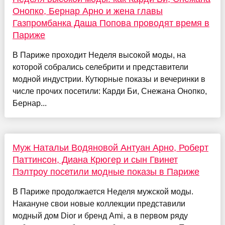
Онопко, Бернар Арно и жена главы
Газпромбанка Даша Попова проводят время в
Париже
В Париже проходит Неделя высокой моды, на
которой собрались селебрити и представители
модной индустрии. Кутюрные показы и вечеринки в
числе прочих посетили: Карди Би, Снежана Онопко,
Бернар...
Муж Натальи Водяновой Антуан Арно, Роберт
Паттинсон, Диана Крюгер и сын Гвинет
Пэлтроу посетили модные показы в Париже
В Париже продолжается Неделя мужской моды.
Накануне свои новые коллекции представили
модный дом Dior и бренд Ami, а в первом ряду