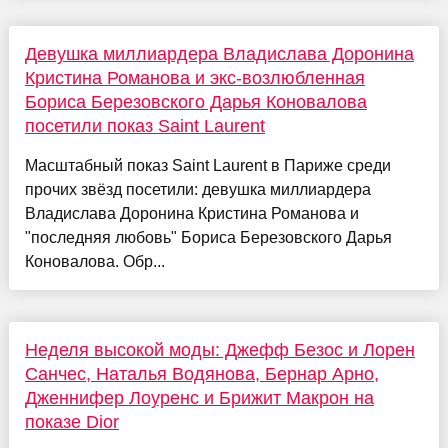
Девушка миллиардера Владислава Доронина
Кристина Романова и экс-возлюбленная
Бориса Березовского Дарья Коновалова
посетили показ Saint Laurent
Масштабный показ Saint Laurent в Париже среди
прочих звёзд посетили: девушка миллиардера
Владислава Доронина Кристина Романова и
"последняя любовь" Бориса Березовского Дарья
Коновалова. Обр...
Неделя высокой моды: Джефф Безос и Лорен
Санчес, Наталья Водянова, Бернар Арно,
Дженнифер Лоуренс и Брижит Макрон на
показе Dior