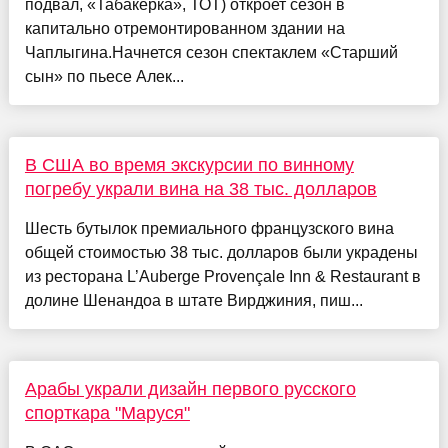
подвал, «Табакерка», ТОТ) откроет сезон в
капитально отремонтированном здании на
Чаплыгина.Начнется сезон спектаклем «Старший
сын» по пьесе Алек...
В США во время экскурсии по винному
погребу украли вина на 38 тыс. долларов
Шесть бутылок премиального французского вина
общей стоимостью 38 тыс. долларов были украдены
из ресторана L’Auberge Provençale Inn & Restaurant в
долине Шенандоа в штате Вирджиния, пиш...
Арабы украли дизайн первого русского
спорткара "Маруся"