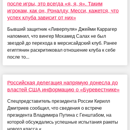
после игры, это всегда «я, я, я». Таким
игрокам, как он, Роналду, Месси, кажется, что
успех клуба зависит от них»
Бывший защитник «Ливерпуля» Джейми Каррагер
напомнил, что вингер Мохамед Салах не был
звездой до перехода в мерсисайдский клуб. Ранее
египтянин раскритиковал отношение клуба к себе
после то...
Российская делегация напрямую донесла до
властей США информацию о «Буревестнике»
Спецпредставитель президента России Кирилл
Дмитриев сообщил, что сведения о встрече
президента Владимира Путина с Генштабом, на
которой обсуждались успешные испытания ракеты
нового класса «...