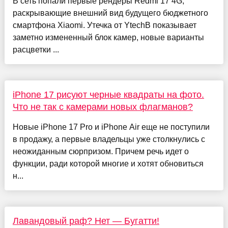
В сеть попали первые рендеры Redmi 17 4G,
раскрывающие внешний вид будущего бюджетного
смартфона Xiaomi. Утечка от YtechB показывает
заметно измененный блок камер, новые варианты
расцветки ...
iPhone 17 рисуют черные квадраты на фото.
Что не так с камерами новых флагманов?
Новые iPhone 17 Pro и iPhone Air еще не поступили
в продажу, а первые владельцы уже столкнулись с
неожиданным сюрпризом. Причем речь идет о
функции, ради которой многие и хотят обновиться
н...
Лавандовый раф? Нет — Бугатти!