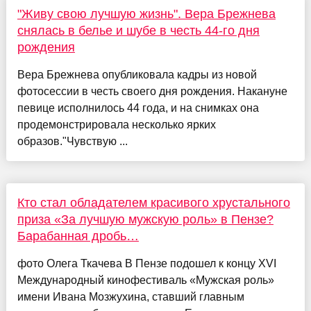
"Живу свою лучшую жизнь". Вера Брежнева
снялась в белье и шубе в честь 44-го дня
рождения
Вера Брежнева опубликовала кадры из новой
фотосессии в честь своего дня рождения. Накануне
певице исполнилось 44 года, и на снимках она
продемонстрировала несколько ярких
образов."Чувствую ...
Кто стал обладателем красивого хрустального
приза «За лучшую мужскую роль» в Пензе?
Барабанная дробь…
фото Олега Ткачева В Пензе подошел к концу ХVI
Международный кинофестиваль «Мужская роль»
имени Ивана Мозжухина, ставший главным