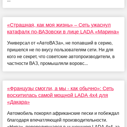
«Страшная, как моя жизнь» – Сеть ужаснул
катафалк по-ВАЗовски в лице LADA «Марина»
Универсал от «АвтоВАЗа», не попавший в серию,
пришелся не по вкусу пользователям сети. Ни для
кого не секрет, что советские автопроизводители, в
частности ВАЗ, промышляли воровс...
«Французы смогли, а мы - как обычно»: Сеть
восхитилась самой мощной LADA 4x4 для
«Дакара»
Автомобиль покорял африканские пески и побеждал
благодаря впечатляющей производительности.
«Нива», переродившаяся в нынешнюю LADA 4x4, за